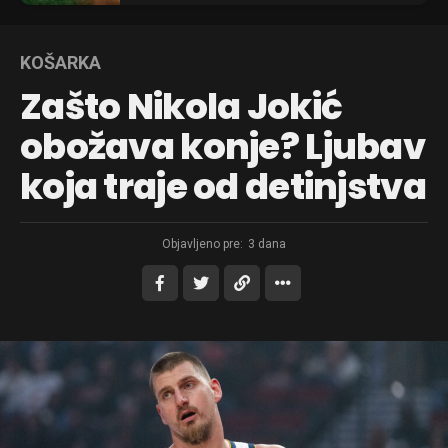
KOŠARKA
Zašto Nikola Jokić
obožava konje? Ljubav
koja traje od detinjstva
Objavljeno pre:
3 dana