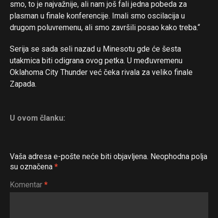
smo, to je najvažnije, ali nam još fali jedna pobeda za
plasman u finale konferencije. Imali smo oscilacija u
drugom poluvremenu, ali smo završili posao kako treba.“
Serija se sada seli nazad u Minesotu gde će šesta
utakmica biti odigrana ovog petka. U međuvremenu
Oklahoma City Thunder već čeka rivala za veliko finale
Zapada.
U ovom članku:
Vaša adresa e-pošte neće biti objavljena.
Neophodna polja
su označena
*
Komentar
*