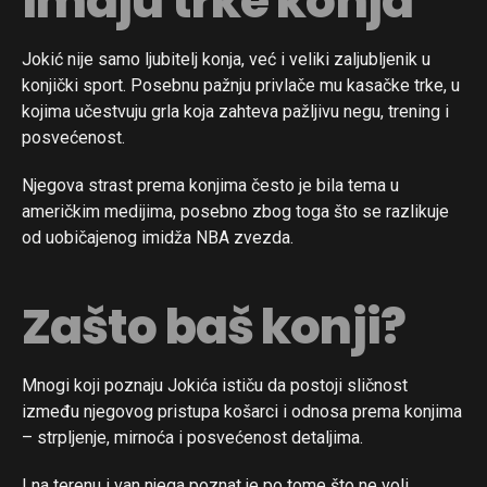
imaju trke konja
Jokić nije samo ljubitelj konja, već i veliki zaljubljenik u
konjički sport. Posebnu pažnju privlače mu kasačke trke, u
kojima učestvuju grla koja zahteva pažljivu negu, trening i
posvećenost.
Njegova strast prema konjima često je bila tema u
američkim medijima, posebno zbog toga što se razlikuje
od uobičajenog imidža NBA zvezda.
Zašto baš konji?
Mnogi koji poznaju Jokića ističu da postoji sličnost
između njegovog pristupa košarci i odnosa prema konjima
– strpljenje, mirnoća i posvećenost detaljima.
I na terenu i van njega poznat je po tome što ne voli