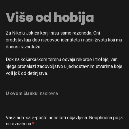
Više od hobija
Za Nikolu Jokića konji nisu samo razonoda. Oni
predstavljaju deo njegovog identiteta i način života koji mu
donosi ravnotežu.
Dok na košarkaškom terenu osvaja rekorde i trofeje, van
njega pronalazi zadovoljstvo u jednostavnim stvarima koje
voli još od detinjstva.
U ovom članku:
naslovna
Vaša adresa e-pošte neće biti objavljena.
Neophodna polja
su označena
*