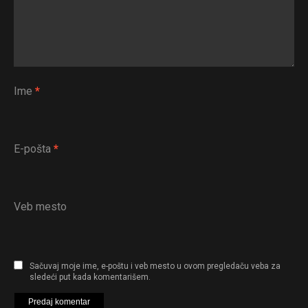
Ime
*
E-pošta
*
Veb mesto
Sačuvaj moje ime, e-poštu i veb mesto u ovom pregledaču veba za
sledeći put kada komentarišem.