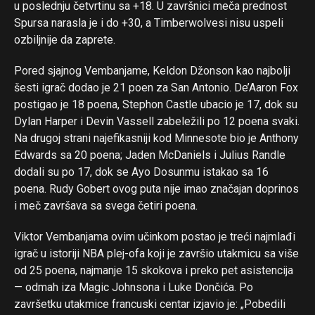
u poslednju četvrtinu sa +18. U završnici meča prednost
Spursa narasla je i do +30, a Timberwolvesi nisu uspeli
ozbiljnije da zaprete.
Pored sjajnog Vembanjame, Keldon Džonson kao najbolji
šesti igrač dodao je 21 poen za San Antonio. De’Aaron Fox
postigao je 18 poena, Stephon Castle ubacio je 17, dok su
Dylan Harper i Devin Vassell zabeležili po 12 poena svaki.
Na drugoj strani najefikasniji kod Minnesote bio je Anthony
Edwards sa 20 poena; Jaden McDaniels i Julius Randle
dodali su po 17, dok se Ayo Dosunmu istakao sa 16
poena. Rudy Gobert ovog puta nije imao značajan doprinos
i meč završava sa svega četiri poena.
Viktor Vembanjama ovim učinkom postao je treći najmlađi
igrač u istoriji NBA plej-ofa koji je završio utakmicu sa više
od 25 poena, najmanje 15 skokova i preko pet asistencija
— odmah iza Magic Johnsona i Luke Dončića. Po
završetku utakmice francuski centar izjavio je: „Pobedili