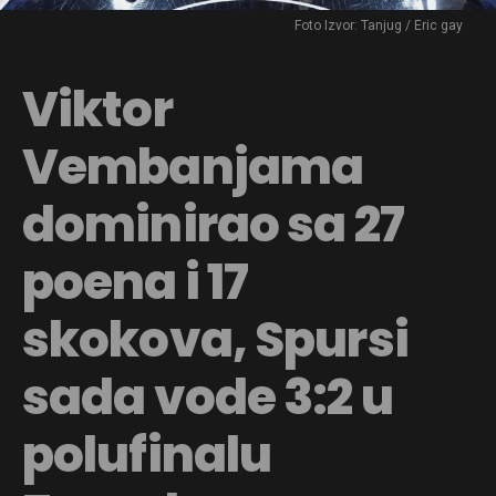
Foto Izvor: Tanjug / Eric gay
Viktor
Vembanjama
dominirao sa 27
poena i 17
skokova, Spursi
sada vode 3:2 u
polufinalu