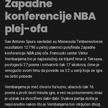
Zapadne
konferencije NBA
plej-ofa
San Antonio Spurs savladali su Minnesota Timberwolvese
rezultatom 127:96 u petoj utakmici polufinala Zapadne
konferencije NBA plej-ofa. Francuski centar Viktor
Vembanjama bio je najzaslužniji za trijumf tima iz Teksasa,
postigavši 27 poena i ostvarivši čak 17 skokova, čime je
omogućio svom timu da povede sa 3:2 u seriji koja se igra
na četiri pobede.
Vembanjama je meč otvorio furiozno, ubacivši čak 16
poena u prvih šest minuta igre, a već na poluvremenu imao
je učinak za dvocifreni dabl-dabl. Ovakva partija došla je
neposredno nakon što je Vembanjama bio isključen zbog