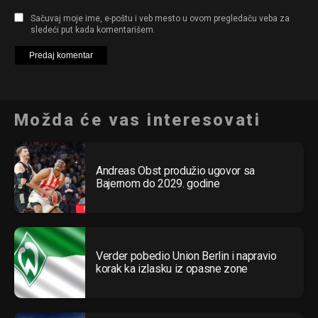
Sačuvaj moje ime, e-poštu i veb mesto u ovom pregledaču veba za
sledeći put kada komentarišem.
Možda će vas interesovati
Andreas Obst produžio ugovor sa
Bajernom do 2029. godine
Verder pobedio Union Berlin i napravio
korak ka izlasku iz opasne zone