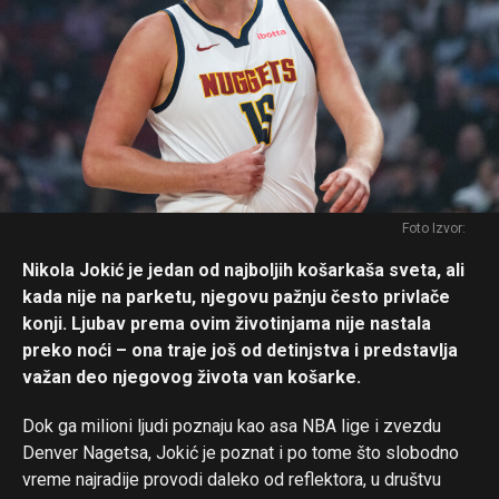
Foto Izvor:
Nikola Jokić je jedan od najboljih košarkaša sveta, ali
kada nije na parketu, njegovu pažnju često privlače
konji. Ljubav prema ovim životinjama nije nastala
preko noći – ona traje još od detinjstva i predstavlja
važan deo njegovog života van košarke.
Dok ga milioni ljudi poznaju kao asa NBA lige i zvezdu
Denver Nagetsa, Jokić je poznat i po tome što slobodno
vreme najradije provodi daleko od reflektora, u društvu