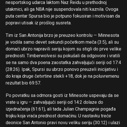
nesportskog udarca laktom Naz Reidu u prethodnoj
utakmici, ali ga NBA nije suspendovala niti kaznila. Ovoga
puta centar Spursa bio je potpuno fokusiran i motivisan da
popravi utisak iz prošlog susreta.
Tim iz San Antonija brzo je preuzeo kontrolu — Minnesota
je vodila samo devet sekundi početkom meča (3:5), ali su
domaći ubrzo napravili seriju kojom su stigli do prve velike
prednosti. Timberwolvesi su pokušali da odgovore i vratili
se na samo dva poena zaostatka zahvaljujući seriji od 17:4
(28:26). Ipak, Spursi su ubrzo ponovo preuzeli inicijativu i
do kraja druge četvrtine stekli +18, dok je na poluvremenu
rezultat bio 69:57.
Po povratku sa odmora gosti iz Minesote uspevaju da se
vrate u igru — zahvaljujući seriji od 14:2 dolaze do
izjednačenja (61:61), ali tada Julian Champagnie pogađa
trojku koja vraća prednost domaćinu. U nastavku treće
deonice San Antonio pravi novu veliku seriju (30:12) i ulazi