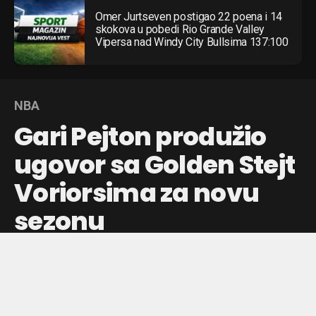
Omer Jurtseven postigao 22 poena i 14
skokova u pobedi Rio Grande Valley
Vipersa nad Windy City Bullsima 137:100
NBA
Gari Pejton produžio
ugovor sa Golden Stejt
Voriorsima za novu
sezonu
Američki košarkaš ostaje u Golden Stejtu uz jednogodišnji
ugovor vredan 3,9 miliona dolara, kao deo strategije kluba
za stabilnost tima.
Objavljeno pre:
4 dana