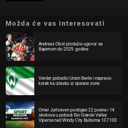
Možda će vas interesovati
Andreas Obst produžio ugovor sa
Bajernom do 2029. godine
Verder pobedio Union Berlin i napravio
korak ka izlasku iz opasne zone
Omer Jurtseven postigao 22 poena i 14
skokova u pobedi Rio Grande Valley
Vipersa nad Windy City Bullsima 137:100