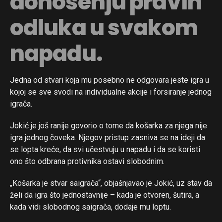
donošenju pravih
odluka u svakom
napadu.
Jedna od stvari koja mu posebno ne odgovara jeste igra u
kojoj se sve svodi na individualne akcije i forsiranje jednog
igrača.
Jokić je još ranije govorio o tome da košarka za njega nije
igra jednog čoveka. Njegov pristup zasniva se na ideji da
se lopta kreće, da svi učestvuju u napadu i da se koristi
ono što odbrana protivnika ostavi slobodnim.
„Košarka je stvar saigrača“, objašnjavao je Jokić, uz stav da
želi da igra što jednostavnije – kada je otvoren, šutira, a
kada vidi slobodnog saigrača, dodaje mu loptu.