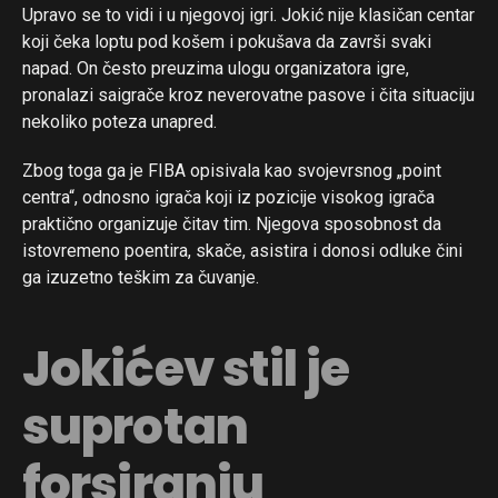
Upravo se to vidi i u njegovoj igri. Jokić nije klasičan centar
koji čeka loptu pod košem i pokušava da završi svaki
napad. On često preuzima ulogu organizatora igre,
pronalazi saigrače kroz neverovatne pasove i čita situaciju
nekoliko poteza unapred.
Zbog toga ga je FIBA opisivala kao svojevrsnog „point
centra“, odnosno igrača koji iz pozicije visokog igrača
praktično organizuje čitav tim. Njegova sposobnost da
istovremeno poentira, skače, asistira i donosi odluke čini
ga izuzetno teškim za čuvanje.
Jokićev stil je
suprotan
forsiranju