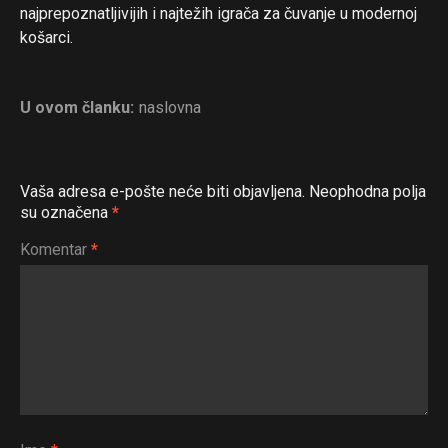
najprepoznatljivijih i najtežih igrača za čuvanje u modernoj
košarci.
U ovom članku:
naslovna
Vaša adresa e-pošte neće biti objavljena.
Neophodna polja
su označena
*
Komentar
*