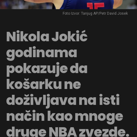
Foto Izvor: Tanjug AP/Petr David Josek
Nikola Jokić
godinama
pokazuje da
košarku ne
doživljava na isti
način kao mnoge
druge NBA zvezde.