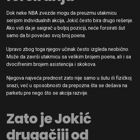
Dok neke NBA zvezde mogu da preuzmu utakmicu
serijom individualnih akcija, Jokić često bira drugo rešenje.
Ako vidi da je saigrač u boljoj poziciji, neće forsirati šut
samo da bi povećao svoj broj poena.
Upravo zbog toga njegov učinak često izgleda neobično.
Može da završi utakmicu sa velikim brojem poena, ali i sa
dvocifrenim brojem asistencija i skokova.
Njegova najveća prednost zato nije samo u šutu ili fizičkoj
snazi, već u sposobnosti da prepozna šta se dešava na
parketu pre nego što se akcija razvije.
Zato je Jokić
drugačiji od