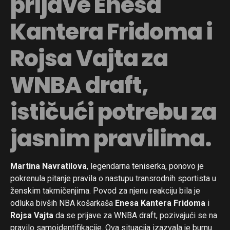
prijave Enesa
Kantera Fridoma i
Rojsa Vajta za
WNBA draft,
ističući potrebu za
jasnim pravilima.
Martina Navratilova
, legendarna teniserka, ponovo je
pokrenula pitanje pravila o nastupu transrodnih sportista u
ženskim takmičenjima. Povod za njenu reakciju bila je
odluka bivših NBA košarkaša
Enesa Kantera Fridoma
i
Rojsa Vajta
da se prijave za WNBA draft, pozivajući se na
pravilo samoidentifikacije. Ova situacija izazvala je burnu