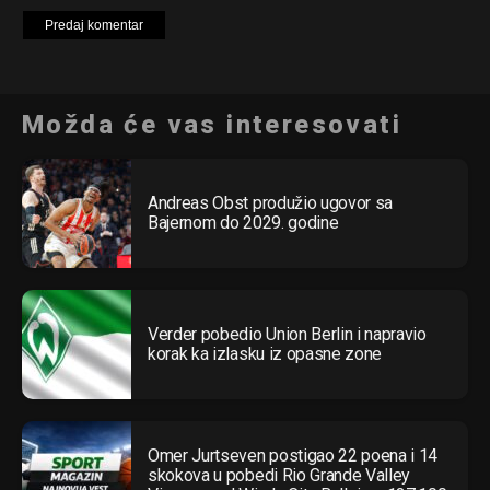
Možda će vas interesovati
Andreas Obst produžio ugovor sa
Bajernom do 2029. godine
Verder pobedio Union Berlin i napravio
korak ka izlasku iz opasne zone
Omer Jurtseven postigao 22 poena i 14
skokova u pobedi Rio Grande Valley