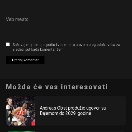
Veb mesto
Sačuvaj moje ime, e-poštu i veb mesto u ovom pregledaču veba za
sledeći put kada komentarišem.
Možda će vas interesovati
Andreas Obst produžio ugovor sa
Bajernom do 2029. godine