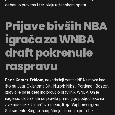
debatu o pravima i fer-pleju u ženskom sportu.
Prijave bivših NBA
igrača za WNBA
draft pokrenule
raspravu
Enes Kanter Fridom
, nekadašnji centar NBA timova kao
što su Juta, Oklahoma Siti, Njujork Niksi, Portland i Boston,
izjavio je da je detaljno proučio pravilnik WNBA. On je
naglasio da traži da se pravila primenjuju podjednako na
sve učesnike. U međuvremenu,
Rojs Vajt
, bivši igrač
Sakramento Kingsa, saopštio je da se za potrebe