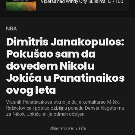
Vipersa nad Windy City Bullsima 137:100
NBA
Dimitris Janakopulos:
Pokušao sam da
dovedem Nikolu
Jokića u Panatinaikos
ovog leta
Vlasnik Panatinaikosa otkrio je da je kontaktirao Miška
Ražnatovića i poslao ozbiljnu ponudu Denver Nagetsima
za Nikolu Jokića, ali je odmah odbijen.
Objavljeno pre:
2 sata