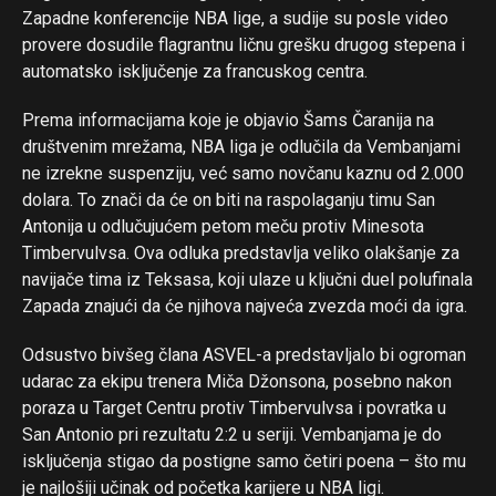
Zapadne konferencije NBA lige, a sudije su posle video
provere dosudile flagrantnu ličnu grešku drugog stepena i
automatsko isključenje za francuskog centra.
Prema informacijama koje je objavio Šams Čaranija na
društvenim mrežama, NBA liga je odlučila da Vembanjami
ne izrekne suspenziju, već samo novčanu kaznu od 2.000
dolara. To znači da će on biti na raspolaganju timu San
Antonija u odlučujućem petom meču protiv Minesota
Timbervulvsa. Ova odluka predstavlja veliko olakšanje za
navijače tima iz Teksasa, koji ulaze u ključni duel polufinala
Zapada znajući da će njihova najveća zvezda moći da igra.
Odsustvo bivšeg člana ASVEL-a predstavljalo bi ogroman
udarac za ekipu trenera Miča Džonsona, posebno nakon
poraza u Target Centru protiv Timbervulvsa i povratka u
San Antonio pri rezultatu 2:2 u seriji. Vembanjama je do
isključenja stigao da postigne samo četiri poena – što mu
je najlošiji učinak od početka karijere u NBA ligi.