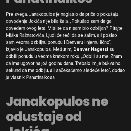
Pre svega, Janakopulos je naglasio da priča o pokušaju
dovođenja Jokića nije bila šala. „Pokušao sam da ga
dovedem ovog leta. Mislite da nisam bio ozbiljan? Pitajte
Miška Ražnatovića. Ljudi će reći da se šalim, ali poslao
sam veoma ozbiljnu ponudu i Denveru i njemu lično“,
izjavio je Janakopulos. Međutim,
Denver Nagetsi
su
odbili ponudu u veoma kratkom roku. „Odbili su me. Znam
da ima ugovor na još godinu dana. Trebalo im je bukvalno
sekund da me odbiju, ali sačekaćemo sledeće leto“, dodao
je vlasnik Panatinaikosa.
Janakopulos ne
odustaje od