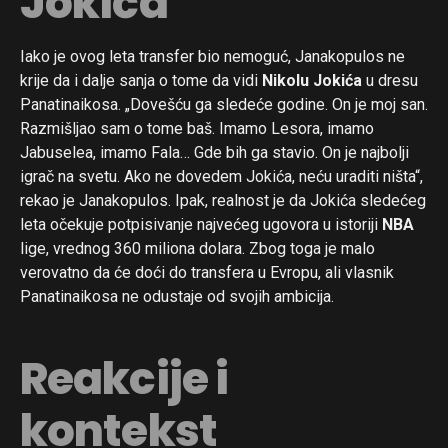
Jokića
Iako je ovog leta transfer bio nemoguć, Janakopulos ne
krije da i dalje sanja o tome da vidi
Nikolu Jokića
u dresu
Panatinaikosa. „Dovešću ga sledeće godine. On je moj san.
Razmišljao sam o tome baš. Imamo Lesora, imamo
Jabuselea, imamo Fala… Gde bih ga stavio. On je najbolji
igrač na svetu. Ako ne dovedem Jokića, neću uraditi ništa“,
rekao je Janakopulos. Ipak, realnost je da Jokića sledećeg
leta očekuje potpisivanje najvećeg ugovora u istoriji
NBA
lige, vrednog 360 miliona dolara. Zbog toga je malo
verovatno da će doći do transfera u Evropu, ali vlasnik
Panatinaikosa ne odustaje od svojih ambicija.
Reakcije i
kontekst