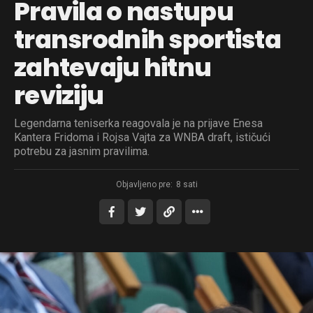
Pravila o nastupu
transrodnih sportista
zahtevaju hitnu
reviziju
Legendarna teniserka reagovala je na prijave Enesa
Kantera Fridoma i Rojsa Vajta za WNBA draft, ističući
potrebu za jasnim pravilima.
Objavljeno pre:
8 sati