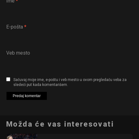
Ime
*
E-pošta
*
Veb mesto
Sačuvaj moje ime, e-poštu i veb mesto u ovom pregledaču veba za
sledeći put kada komentarišem.
Možda će vas interesovati