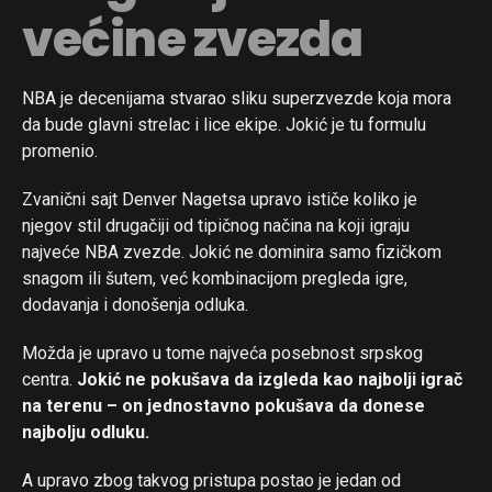
većine zvezda
NBA je decenijama stvarao sliku superzvezde koja mora
da bude glavni strelac i lice ekipe. Jokić je tu formulu
promenio.
Zvanični sajt Denver Nagetsa upravo ističe koliko je
njegov stil drugačiji od tipičnog načina na koji igraju
najveće NBA zvezde. Jokić ne dominira samo fizičkom
snagom ili šutem, već kombinacijom pregleda igre,
dodavanja i donošenja odluka.
Možda je upravo u tome najveća posebnost srpskog
centra.
Jokić ne pokušava da izgleda kao najbolji igrač
na terenu – on jednostavno pokušava da donese
najbolju odluku.
A upravo zbog takvog pristupa postao je jedan od