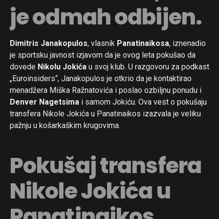
je odmah odbijen.
Dimitris Janakopulos
, vlasnik
Panatinaikosa
, iznenadio
je sportsku javnost izjavom da je ovog leta pokušao da
dovede
Nikolu Jokića
u svoj klub. U razgovoru za podkast
„Euroinsiders“, Janakopulos je otkrio da je kontaktirao
menadžera Miška Ražnatovića i poslao ozbiljnu ponudu i
Denver Nagetsima
i samom Jokiću. Ova vest o pokušaju
transfera Nikole Jokića u Panatinaikos izazvala je veliku
pažnju u košarkaškim krugovima.
Pokušaj transfera
Nikole Jokića u
Panatinaikos