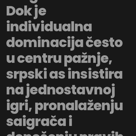
Dok je
individualna
dominacija često
u centru pažnje,
srpski as insistira
na jednostavnoj
igri, pronalaženju
saigrača i