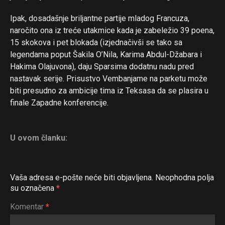
Ipak, dosadašnje briljantne partije mladog Francuza,
naročito ona iz treće utakmice kada je zabeležio 39 poena,
15 skokova i pet blokada (izjednačivši se tako sa
legendama poput Šakila O’Nila, Karima Abdul-Džabara i
Hakima Olajuvona), daju Sparsima dodatnu nadu pred
nastavak serije. Prisustvo Vembanjame na parketu može
biti presudno za ambicije tima iz Teksasa da se plasira u
finale Zapadne konferencije.
U ovom članku:
Vaša adresa e-pošte neće biti objavljena.
Neophodna polja
su označena
*
Komentar
*