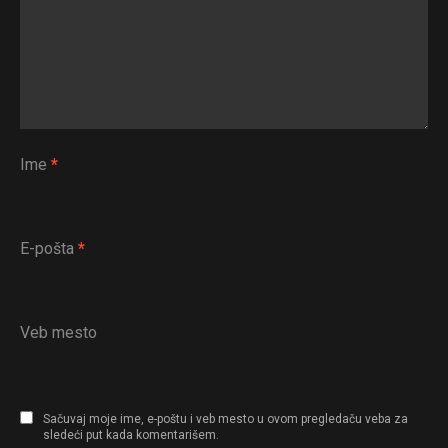
Ime
*
Flipboard
Reddit
Pinterest
E-pošta
*
Whatsapp
Email
Veb mesto
Sačuvaj moje ime, e-poštu i veb mesto u ovom pregledaču veba za
sledeći put kada komentarišem.