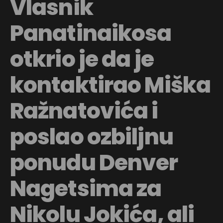
Vlasnik
Panatinaikosa
otkrio je da je
kontaktirao Miška
Ražnatovića i
poslao ozbiljnu
ponudu Denver
Nagetsima za
Nikolu Jokića, ali