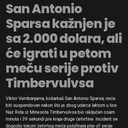
San Antonio
Sparsa kažnjen je
sa 2.000 dolara, ali
će igrati u petom
meču serije protiv
Timbervulvsa
Viktor Vembanjama, košarkaš San Antonio Sparsa, neće
biti suspendovan nakon što je zbog udarca laktom u lice
Naz Rida iz Minesota Timbervulvsa bio isključen osam
minuta i 39 sekundi pre kraja druge četvrtine. Incident se
dogodio tokom četvrtog meča polufinala plej-of serije