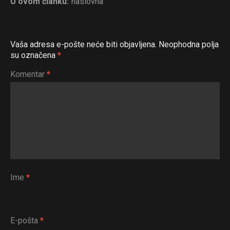
U ovom članku:
naslovna
Vaša adresa e-pošte neće biti objavljena.
Neophodna polja
su označena
*
Komentar
*
Ime
*
E-pošta
*