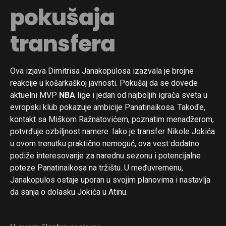
pokušaja
transfera
Ova izjava Dimitrisa Janakopulosa izazvala je brojne
reakcije u košarkaškoj javnosti. Pokušaj da se dovede
aktuelni MVP
NBA
lige i jedan od najboljih igrača sveta u
evropski klub pokazuje ambicije Panatinaikosa. Takođe,
kontakt sa Miškom Ražnatovićem, poznatim menadžerom,
potvrđuje ozbiljnost namere. Iako je transfer Nikole Jokića
u ovom trenutku praktično nemoguć, ova vest dodatno
podiže interesovanje za narednu sezonu i potencijalne
poteze Panatinaikosa na tržištu. U međuvremenu,
Janakopulos ostaje uporan u svojim planovima i nastavlja
da sanja o dolasku Jokića u Atinu.