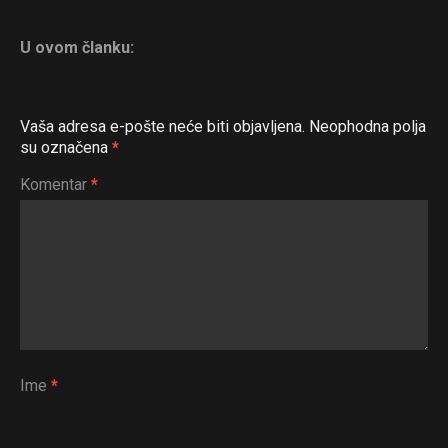
U ovom članku:
Vaša adresa e-pošte neće biti objavljena.
Neophodna polja
su označena
*
Komentar
*
Ime
*