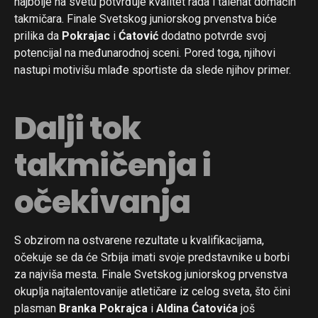
najbolje na svetu potvrđuje kvalitet rada i talenat domaćih
takmičara. Finale Svetskog juniorskog prvenstva biće
prilika da
Pokrajac
i
Ćatović
dodatno potvrde svoj
potencijal na međunarodnoj sceni. Pored toga, njihovi
nastupi motivišu mlađe sportiste da slede njihov primer.
Dalji tok
takmičenja i
očekivanja
S obzirom na ostvarene rezultate u kvalifikacijama,
očekuje se da će Srbija imati svoje predstavnike u borbi
za najviša mesta. Finale Svetskog juniorskog prvenstva
okuplja najtalentovanije atletičare iz celog sveta, što čini
plasman
Branka Pokrajca
i
Aldina Ćatovića
još