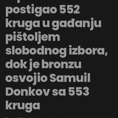
postigao 552
kruga u gađanju
pištoljem
slobodnog izbora,
dok je bronzu
osvojio Samuil
Donkov sa 553
kruga