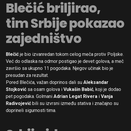
Blečić briljirao,
tim Srbije pokazao
zajedništvo
Blečić
je bio izvanredan tokom celog meča protiv Poljske.
Već do odlaska na odmor postigao je devet golova, a meč
završio sa ukupno 11 pogodaka. Njegov učinak bio je
presudan za rezultat.
Pored Blečića, važan doprinos dali su
Aleksandar
Stojković
sa osam golova i
Vukašin Babić
, koji je dodao
pet pogodaka. Golmani
Adrian Legat Rivera
i
Vanja
Radivojević
bili su izvrsni između stativa i značajno su
doprineli sigurnosti tima.