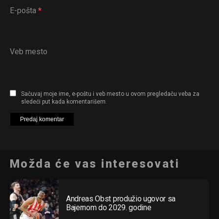
E-pošta
*
Veb mesto
Sačuvaj moje ime, e-poštu i veb mesto u ovom pregledaču veba za
sledeći put kada komentarišem.
Možda će vas interesovati
Andreas Obst produžio ugovor sa
Bajernom do 2029. godine