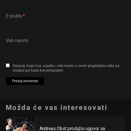
E-pošta
*
Veb mesto
Sačuvaj moje ime, e-poštu i veb mesto u ovom pregledaču veba za
sledeći put kada komentarišem.
Možda će vas interesovati
Andreas Obst produžio ugovor sa