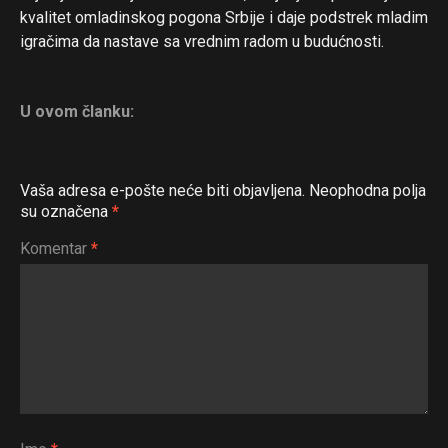
kvalitet omladinskog pogona Srbije i daje podstrek mladim
igračima da nastave sa vrednim radom u budućnosti.
U ovom članku:
Vaša adresa e-pošte neće biti objavljena.
Neophodna polja
su označena
*
Komentar
*