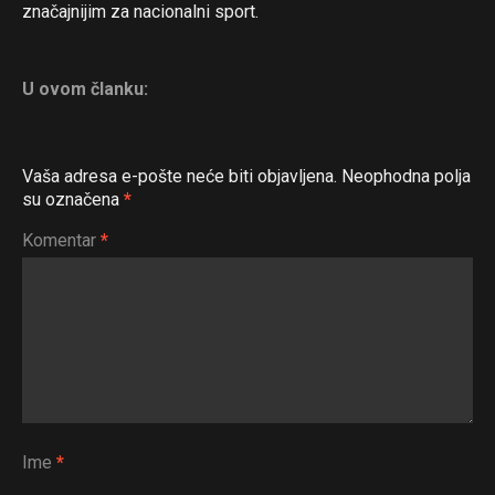
značajnijim za nacionalni sport.
U ovom članku:
Vaša adresa e-pošte neće biti objavljena.
Neophodna polja
su označena
*
Komentar
*
Ime
*