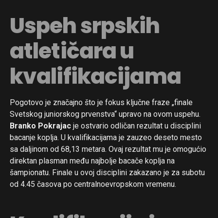
Uspeh srpskih
atletičara u
kvalifikacijama
Pogotovo je značajno što je fokus ključne fraze „finale
Svetskog juniorskog prvenstva“ upravo na ovom uspehu.
Branko Pokrajac
je ostvario odličan rezultat u disciplini
bacanje koplja. U kvalifikacijama je zauzeo deseto mesto
sa daljinom od 68,13 metara. Ovaj rezultat mu je omogućio
direktan plasman među najbolje bacače koplja na
šampionatu. Finale u ovoj disciplini zakazano je za subotu
od 4.45 časova po centralnoevropskom vremenu.