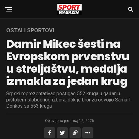
OSTALI SPORTOVI
Damir Mikec šesti na
Evropskom prvenstvu
u streljaštvu, medalja
izmakla za jedan krug
Srpski reprezentativac postigao 552 kruga u gađanju
pištoljem slobodnog izbora, dok je bronzu osvojio Samuil
Donkov sa 553 kruga
Objavljeno pre:
maj 12, 2026