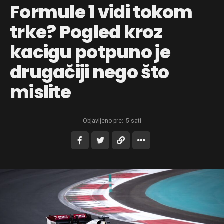
Formule 1 vidi tokom
trke? Pogled kroz
kacigu potpuno je
drugačiji nego što
mislite
Objavljeno pre:
5 sati