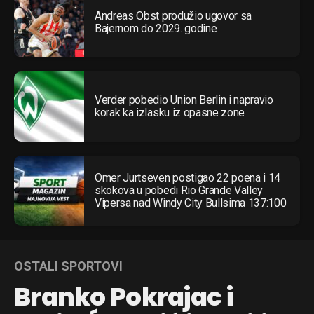
Andreas Obst produžio ugovor sa
Bajernom do 2029. godine
Verder pobedio Union Berlin i napravio
korak ka izlasku iz opasne zone
Omer Jurtseven postigao 22 poena i 14
skokova u pobedi Rio Grande Valley
Vipersa nad Windy City Bullsima 137:100
OSTALI SPORTOVI
Branko Pokrajac i