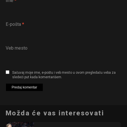
Ime
*
E-pošta
*
Veb mesto
Sačuvaj moje ime, e-poštu i veb mesto u ovom pregledaču veba za
sledeći put kada komentarišem.
Možda će vas interesovati