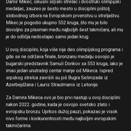
Damir Mikec, iskusni srpski strelac i dvostruki olimpijski
medaljac, zauzeo je šesto mesto u disciplini pištolj
slobodnog izbora na Evropskom prvenstvu u streljaštvu.
Mikec je pogodio ukupno 552 kruga, što mu je bilo
dovoljno za plasman među najboljih šest takmičara, ali mu
je do odličja nedostajao samo jedan krug.
U ovoj disciplini, koja više nije deo olimpijskog programa i
gde se ne održava finale, bronzanu medalju osvojio je
bugarski predstavnik Samuil Donkov sa 553 kruga, iako je
imao jedan unutrašnji centar manje od Mikeca. Ispred
srpskog strelca završili su još Bugra Selimzade iz
Azerbejdžana i Lauris Strautmanis iz Letonije.
Za Damira Mikeca ovo je bio prvi nastup u ovoj disciplini
nakon 2022. godine, kada je osvojio svetsko zlato i
evropsku bronzu. Uprkos dužoj pauzi, pokazao je visok
nivo forme i konkurentnosti među najboljim evropskim
takmičarima.