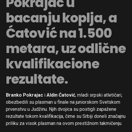
Pokrajac u
bacanju koplja, a
Ćatović na 1.500
metara, uz odlične
kvalifikacione
rezultate.
Branko Pokrajac
i
Aldin Ćatović
, mladi srpski atletičari,
obezbedili su plasman u finale na juniorskom Svetskom
prvenstvu u Judžinu. Njih dvojica su postigli zapažene
rezultate tokom kvalifikacija, čime su Srbiji doneli značajnu
priliku za visok plasman na ovom prestižnom takmičenju.