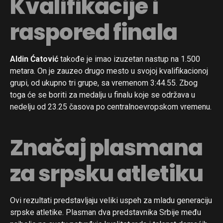
Kvalifikacije i
raspored finala
Aldin Ćatović
takođe je imao izuzetan nastup na 1.500
metara. On je zauzeo drugo mesto u svojoj kvalifikacionoj
grupi, od ukupno tri grupe, sa vremenom 3:44.55. Zbog
toga će se boriti za medalju u finalu koje se održava u
nedelju od 23.25 časova po centralnoevropskom vremenu.
Značaj plasmana
za srpsku atletiku
Ovi rezultati predstavljaju veliki uspeh za mladu generaciju
srpske atletike. Plasman dva predstavnika Srbije među