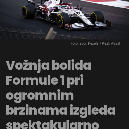
Foto Izvor: Pexels / Rezk Assaf
Vožnja bolida
Formule 1 pri
ogromnim
brzinama izgleda
spektakularno