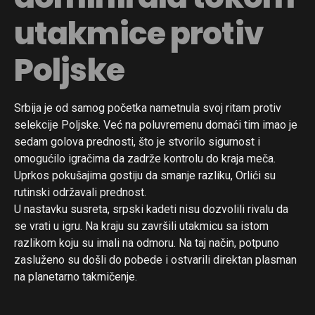
utakmice protiv
Poljske
Srbija je od samog početka nametnula svoj ritam protiv
selekcije Poljske. Već na poluvremenu domaći tim imao je
sedam golova prednosti, što je stvorilo sigurnost i
omogućilo igračima da zadrže kontrolu do kraja meča.
Uprkos pokušajima gostiju da smanje razliku, Orlići su
rutinski održavali prednost.
U nastavku susreta, srpski kadeti nisu dozvolili rivalu da
se vrati u igru. Na kraju su završili utakmicu sa istom
razlikom koju su imali na odmoru. Na taj način, potpuno
zasluženo su došli do pobede i ostvarili direktan plasman
na planetarno takmičenje.