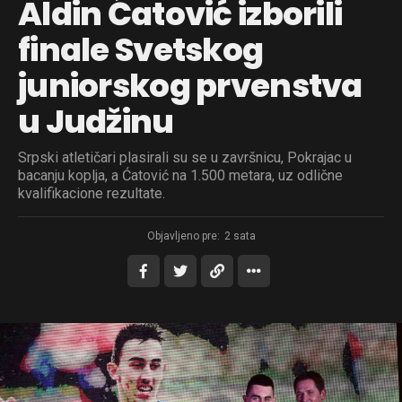
Aldin Ćatović izborili
finale Svetskog
juniorskog prvenstva
u Judžinu
Srpski atletičari plasirali su se u završnicu, Pokrajac u
bacanju koplja, a Ćatović na 1.500 metara, uz odlične
kvalifikacione rezultate.
Objavljeno pre:
2 sata