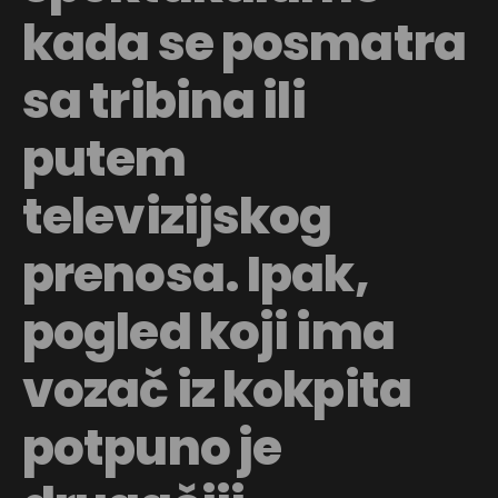
kada se posmatra
sa tribina ili
putem
televizijskog
prenosa. Ipak,
pogled koji ima
vozač iz kokpita
potpuno je