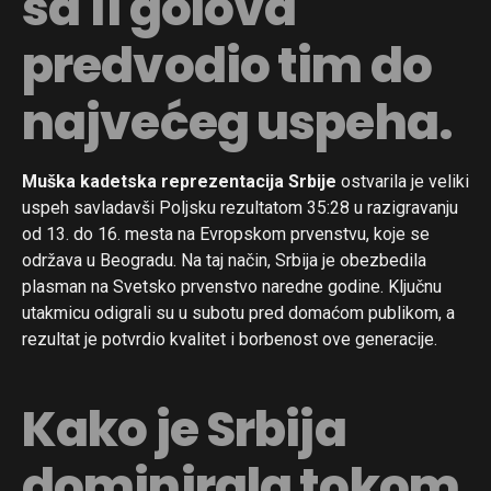
sa 11 golova
predvodio tim do
najvećeg uspeha.
Muška kadetska reprezentacija Srbije
ostvarila je veliki
uspeh savladavši Poljsku rezultatom 35:28 u razigravanju
od 13. do 16. mesta na Evropskom prvenstvu, koje se
održava u Beogradu. Na taj način, Srbija je obezbedila
plasman na Svetsko prvenstvo naredne godine. Ključnu
utakmicu odigrali su u subotu pred domaćom publikom, a
rezultat je potvrdio kvalitet i borbenost ove generacije.
Kako je Srbija
dominirala tokom