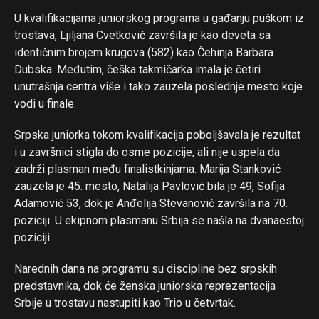
U kvalifikacijama juniorskog programa u gađanju puškom iz
trostava, Ljiljana Cvetković završila je kao deveta sa
identičnim brojem krugova (582) kao Čehinja Barbara
Dubska. Međutim, češka takmičarka imala je četiri
unutrašnja centra više i tako zauzela poslednje mesto koje
vodi u finale.
Flipboard
Reddit
Srpska juniorka tokom kvalifikacija poboljšavala je rezultat
Pinterest
i u završnici stigla do osme pozicije, ali nije uspela da
zadrži plasman među finalistkinjama. Marija Stanković
Whatsapp
zauzela je 45. mesto, Natalija Pavlović bila je 49, Sofija
Email
Adamović 53, dok je Anđelija Stevanović završila na 70.
poziciji. U ekipnom plasmanu Srbija se našla na dvanaestoj
poziciji.
Narednih dana na programu su discipline bez srpskih
predstavnika, dok će ženska juniorska reprezentacija
Srbije u trostavu nastupiti kao Trio u četvrtak.