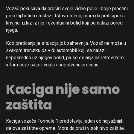
Vozač pokušava da proširi svoje vidno polje i bolje proceni
položaj bolida na stazi. Istovremeno, mora da prati apeks
krivine, izlaz iz nje i eventualni bolid koji se nalazi pored
njega.
Kod preticanja je situacija još zahtevnija. Vozač ne može u
svakom trenutku da vidi automobil koji se nalazi
neposredno uz njegov bolid, pa se oslanja na retrovizore,
informacije sa pit-voula i sopstvenu procenu.
Kaciga nije samo
zaštita
Kaciga vozača Formule 1 predstavlja jedan od najvažnijih
delova zaštitne opreme. Mora da pruži visok nivo zaštite,