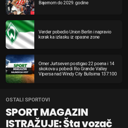
Bajernom do 2029. godine
Verder pobedio Union Berlin i napravio
korak ka izlasku iz opasne zone
Omer Jurtseven postigao 22 poena i 14
skokova u pobedi Rio Grande Valley
Vipersa nad Windy City Bullsima 137:100
OSTALI SPORTOVI
SPORT MAGAZIN
ISTRAŽUJE: Šta vozač