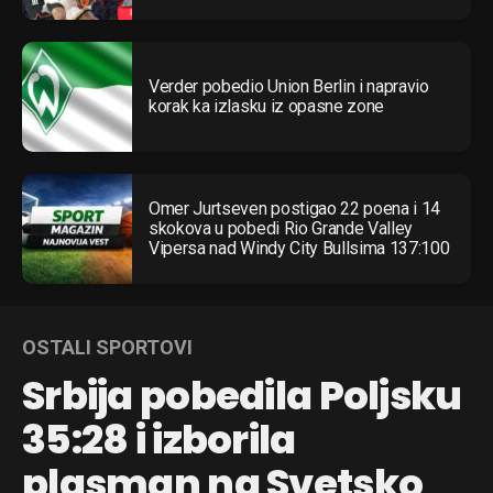
Verder pobedio Union Berlin i napravio
korak ka izlasku iz opasne zone
Omer Jurtseven postigao 22 poena i 14
skokova u pobedi Rio Grande Valley
Vipersa nad Windy City Bullsima 137:100
OSTALI SPORTOVI
Srbija pobedila Poljsku
35:28 i izborila
plasman na Svetsko