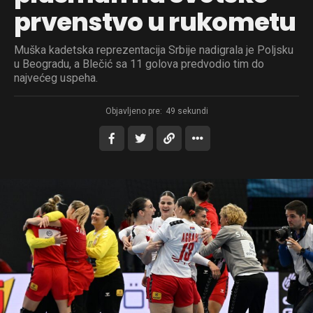
prvenstvo u rukometu
Muška kadetska reprezentacija Srbije nadigrala je Poljsku
u Beogradu, a Blečić sa 11 golova predvodio tim do
najvećeg uspeha.
Objavljeno pre:
49 sekundi