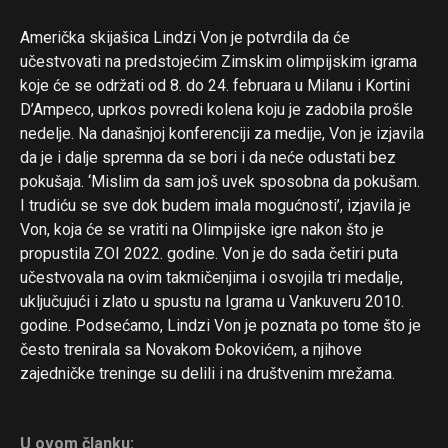
Američka skijašica Lindzi Von je potvrdila da će
Flipboard
učestvovati na predstojećim Zimskim olimpijskim igrama
Reddit
koje će se održati od 8. do 24. februara u Milanu i Kortini
D’Ampeco, uprkos povredi kolena koju je zadobila prošle
Pinterest
nedelje. Na današnjoj konferenciji za medije, Von je izjavila
Whatsapp
da je i dalje spremna da se bori i da neće odustati bez
Email
pokušaja. ‘Mislim da sam još uvek sposobna da pokušam.
I trudiću se sve dok budem imala mogućnosti’, izjavila je
Von, koja će se vratiti na Olimpijske igre nakon što je
propustila ZOI 2022. godine. Von je do sada četiri puta
učestvovala na ovim takmičenjima i osvojila tri medalje,
uključujući i zlato u spustu na Igrama u Vankuveru 2010.
godine. Podsećamo, Lindzi Von je poznata po tome što je
često trenirala sa Novakom Đokovićem, a njihove
zajedničke treninge su delili i na društvenim mrežama.
U ovom članku: