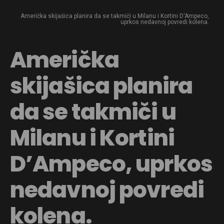
Američka skijašica planira da se takmiči u Milanu i Kortini D'Ampeco,
uprkos nedavnoj povredi kolena.
Američka
skijašica planira
da se takmiči u
Milanu i Kortini
D’Ampeco, uprkos
nedavnoj povredi
kolena.