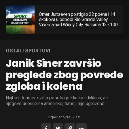
Omer Jurtseven postigao 22 poena i 14
skokova u pobedi Rio Grande Valley
Vipersa nad Windy City Bullsima 137:100
OSTALI SPORTOVI
Janik Siner završio
preglede zbog povrede
zgloba i kolena
Najbolji teniser sveta posetio je kliniku u Milanu, ali
njegovo učešće na američkoj turneji nije ugroženo.
Objavljeno pre:
7 sati