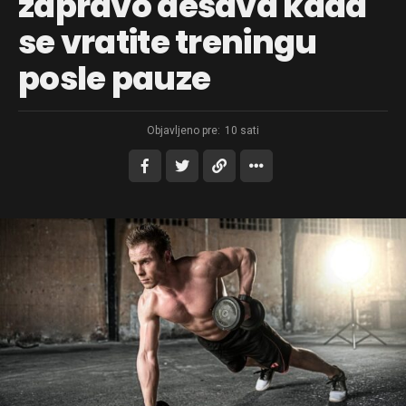
zapravo dešava kada
se vratite treningu
posle pauze
Objavljeno pre:
10 sati