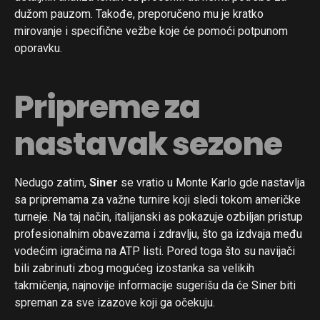
dužom pauzom. Takođe, preporučeno mu je kratko
mirovanje i specifične vežbe koje će pomoći potpunom
oporavku.
Pripreme za
nastavak sezone
Nedugo zatim,
Siner
se vratio u Monte Karlo gde nastavlja
sa pripremama za važne turnire koji sledi tokom američke
turneje. Na taj način, italijanski as pokazuje ozbiljan pristup
profesionalnim obavezama i zdravlju, što ga izdvaja među
vodećim igračima na ATP listi. Pored toga što su navijači
bili zabrinuti zbog mogućeg izostanka sa velikih
takmičenja, najnovije informacije sugerišu da će Siner biti
spreman za sve izazove koji ga očekuju.