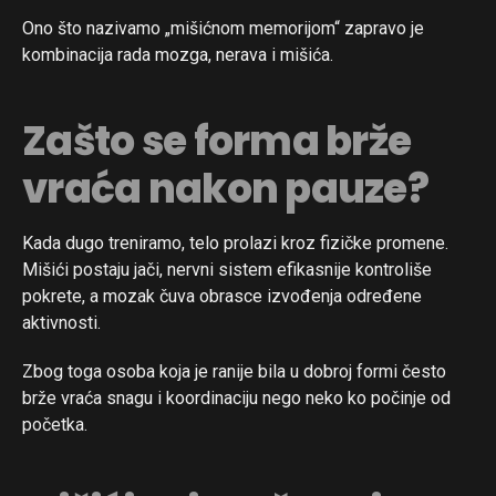
Ono što nazivamo „mišićnom memorijom“ zapravo je
kombinacija rada mozga, nerava i mišića.
Zašto se forma brže
vraća nakon pauze?
Kada dugo treniramo, telo prolazi kroz fizičke promene.
Mišići postaju jači, nervni sistem efikasnije kontroliše
pokrete, a mozak čuva obrasce izvođenja određene
aktivnosti.
Zbog toga osoba koja je ranije bila u dobroj formi često
brže vraća snagu i koordinaciju nego neko ko počinje od
početka.