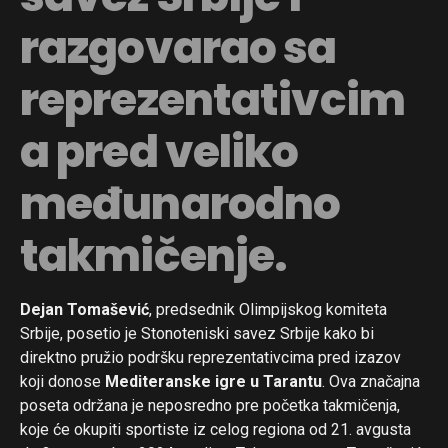
razgovarao sa
reprezentativcim
a pred veliko
međunarodno
takmičenje.
Dejan Tomašević
, predsednik Olimpijskog komiteta
Srbije, posetio je Stonoteniski savez Srbije kako bi
direktno pružio podršku reprezentativcima pred izazov
koji donose
Mediteranske igre u Tarantu
. Ova značajna
poseta održana je neposredno pre početka takmičenja,
koje će okupiti sportiste iz celog regiona od 21. avgusta