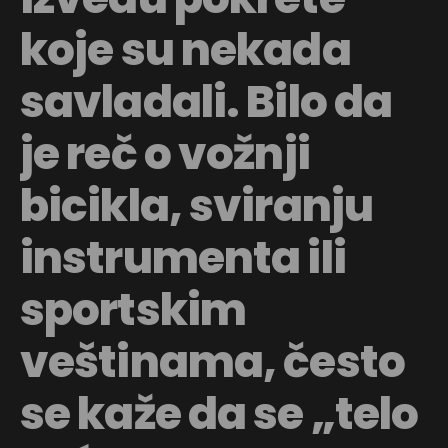
koje su nekada
savladali. Bilo da
je reč o vožnji
bicikla, sviranju
instrumenta ili
sportskim
veštinama, često
se kaže da se „telo