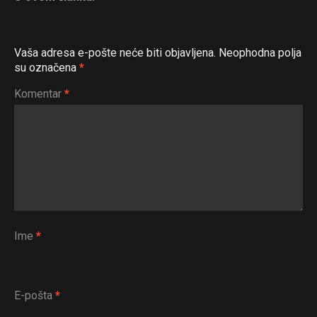
Vaša adresa e-pošte neće biti objavljena.
Neophodna polja
su označena
*
Komentar
*
Ime
*
E-pošta
*