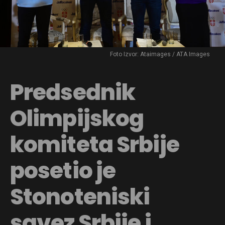
Foto Izvor: Ataimages / ATA Images
Predsednik
Olimpijskog
komiteta Srbije
posetio je
Stonoteniski
savez Srbije i