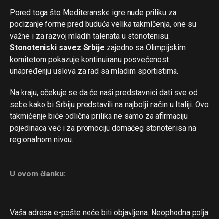
Pored toga što Mediteranske igre nude priliku za
podizanje forme pred buduća velika takmičenja, one su
važne i za razvoj mladih talenata u stonotenisu.
Stonoteniski savez Srbije
zajedno sa Olimpijskim
komitetom pokazuje kontinuiranu posvećenost
Flipboard
unapređenju uslova za rad sa mladim sportistima.
Reddit
Na kraju, očekuje se da će naši predstavnici dati sve od
Pinterest
sebe kako bi Srbiju predstavili na najbolji način u Italiji. Ovo
Whatsapp
takmičenje biće odlična prilika ne samo za afirmaciju
Email
pojedinaca već i za promociju domaćeg stonotenisa na
regionalnom nivou.
U ovom članku:
Vaša adresa e-pošte neće biti objavljena.
Neophodna polja