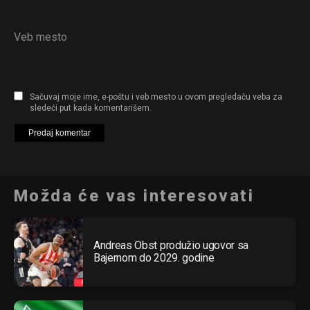
Veb mesto
Sačuvaj moje ime, e-poštu i veb mesto u ovom pregledaču veba za
sledeći put kada komentarišem.
Možda će vas interesovati
Andreas Obst produžio ugovor sa
Bajernom do 2029. godine