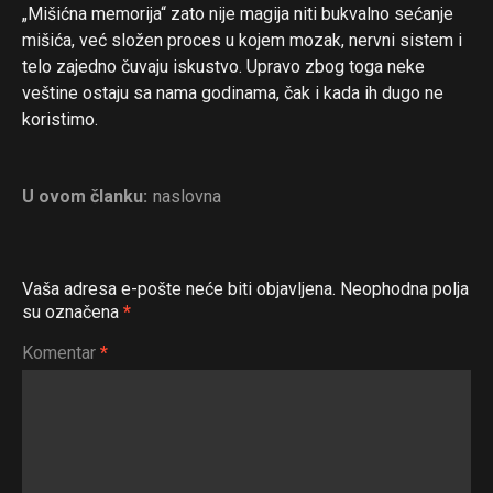
„Mišićna memorija“ zato nije magija niti bukvalno sećanje
mišića, već složen proces u kojem mozak, nervni sistem i
telo zajedno čuvaju iskustvo. Upravo zbog toga neke
veštine ostaju sa nama godinama, čak i kada ih dugo ne
koristimo.
U ovom članku:
naslovna
Vaša adresa e-pošte neće biti objavljena.
Neophodna polja
su označena
*
Komentar
*