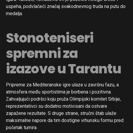
uspeha, podvlačeći značaj svakodnevnog truda na putu do
medalja.
Stonoteniseri
spremni za
izazove u Tarantu
Pripreme za Mediteranske igre ulaze u završnu fazu, a
atmosfera među sportistima je borbena i pozitivna.
Zahvaljujući podršci koju pruža Olimpijski komitet Srbije,
reprezentativci su dodatno motivisani da ostvare
zapažene rezultate. S druge strane, stručni štab ulaže
maksimalne napore da tim dostigne vrhunsku formu pred
početak turnira.