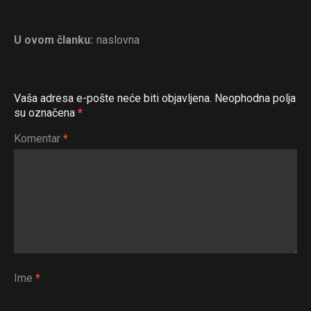
U ovom članku:
naslovna
Vaša adresa e-pošte neće biti objavljena.
Neophodna polja
su označena
*
Komentar
*
Ime
*