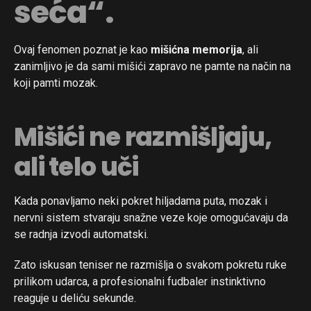
seća“.
Ovaj fenomen poznat je kao
mišićna memorija
, ali
zanimljivo je da sami mišići zapravo ne pamte na način na
koji pamti mozak.
Mišići ne razmišljaju,
ali telo uči
Kada ponavljamo neki pokret hiljadama puta, mozak i
nervni sistem stvaraju snažne veze koje omogućavaju da
se radnja izvodi automatski.
Zato iskusan teniser ne razmišlja o svakom pokretu ruke
prilikom udarca, a profesionalni fudbaler instinktivno
reaguje u deliću sekunde.