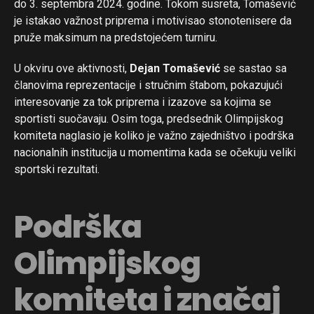
do 3. septembra 2024. godine. Tokom susreta, Tomašević
je istakao važnost priprema i motivisao stonotenisere da
pruže maksimum na predstojećem turniru.
U okviru ove aktivnosti,
Dejan Tomašević
se sastao sa
članovima reprezentacije i stručnim štabom, pokazujući
interesovanje za tok priprema i izazove sa kojima se
sportisti suočavaju. Osim toga, predsednik Olimpijskog
komiteta naglasio je koliko je važno zajedništvo i podrška
nacionalnih institucija u momentima kada se očekuju veliki
sportski rezultati.
Podrška
Olimpijskog
komiteta i značaj