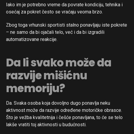
Iako im je potrebno vreme da povrate kondiciju, tehnika i
osećaj za pokret često se vraćaju veoma brzo.
Zbog toga vrhunski sportisti stalno ponavljaju iste pokrete
– ne samo da bi ojačali telo, već i da bi izgradili
automatizovane reakcije.
Da li svako može da
razvije mišićnu
memoriju?
Da. Svaka osoba koja dovoljno dugo ponavlja neku
aktivnost može da razvije određene motoričke obrasce.
Što je vežba kvalitetnija i češće ponavljana, to će se telo
lakše vratiti toj aktivnosti u budućnosti.