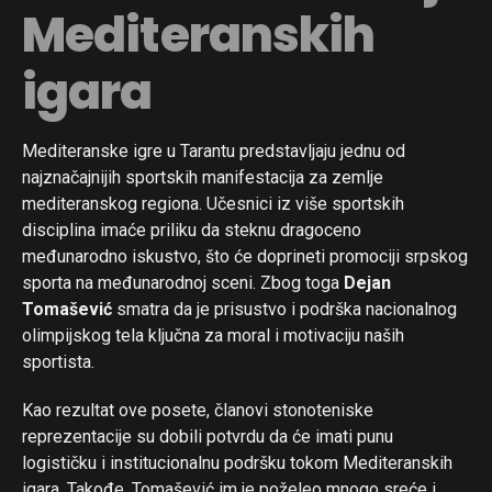
Mediteranskih
igara
Mediteranske igre u Tarantu predstavljaju jednu od
najznačajnijih sportskih manifestacija za zemlje
mediteranskog regiona. Učesnici iz više sportskih
disciplina imaće priliku da steknu dragoceno
međunarodno iskustvo, što će doprineti promociji srpskog
sporta na međunarodnoj sceni. Zbog toga
Dejan
Tomašević
smatra da je prisustvo i podrška nacionalnog
olimpijskog tela ključna za moral i motivaciju naših
sportista.
Kao rezultat ove posete, članovi stonoteniske
reprezentacije su dobili potvrdu da će imati punu
logističku i institucionalnu podršku tokom Mediteranskih
igara. Takođe, Tomašević im je poželeo mnogo sreće i