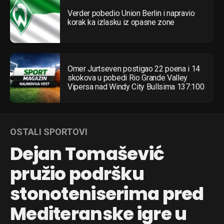
Verder pobedio Union Berlin i napravio
korak ka izlasku iz opasne zone
Omer Jurtseven postigao 22 poena i 14
skokova u pobedi Rio Grande Valley
Vipersa nad Windy City Bullsima 137:100
OSTALI SPORTOVI
Dejan Tomašević
pružio podršku
stonoteniserima pred
Mediteranske igre u