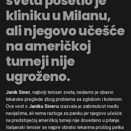
sveta posetio je
kliniku u Milanu,
ali njegovo učešće
na američkoj
turneji nije
ugroženo.
Janik Siner
, najbolji teniser sveta, nedavno je obavio
lekarske preglede zbog problema sa zglobom i kolenom.
Ova vest o
Janiku Sineru
izazvala je zabrinutost među
navijačima, ali nema razloga za paniku jer njegovo učešće
na predstojećoj američkoj turneji nije dovedeno u pitanje.
Italijanski teniser se najpre obratio lekarima prošlog petka