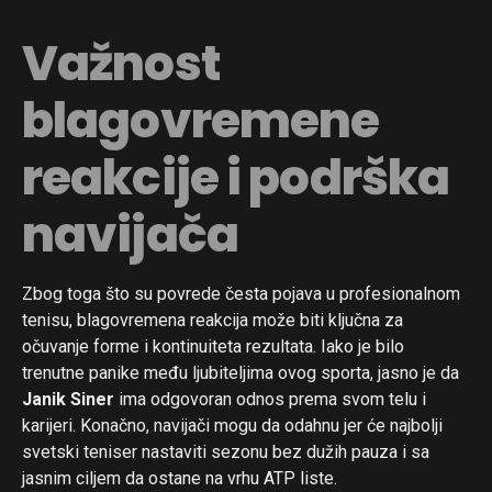
Važnost
blagovremene
reakcije i podrška
navijača
Zbog toga što su povrede česta pojava u profesionalnom
tenisu, blagovremena reakcija može biti ključna za
očuvanje forme i kontinuiteta rezultata. Iako je bilo
trenutne panike među ljubiteljima ovog sporta, jasno je da
Janik Siner
ima odgovoran odnos prema svom telu i
karijeri. Konačno, navijači mogu da odahnu jer će najbolji
svetski teniser nastaviti sezonu bez dužih pauza i sa
jasnim ciljem da ostane na vrhu ATP liste.