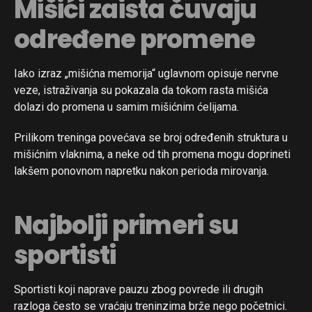
Mišići zaista čuvaju
određene promene
Iako izraz „mišićna memorija“ uglavnom opisuje nervne
veze, istraživanja su pokazala da tokom rasta mišića
dolazi do promena u samim mišićnim ćelijama.
Prilikom treninga povećava se broj određenih struktura u
mišićnim vlaknima, a neke od tih promena mogu doprineti
lakšem ponovnom napretku nakon perioda mirovanja.
Najbolji primeri su
sportisti
Sportisti koji naprave pauzu zbog povrede ili drugih
razloga često se vraćaju treninzima brže nego početnici.