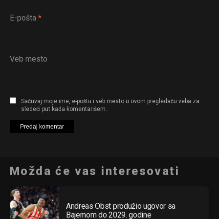
E-pošta
*
Veb mesto
Sačuvaj moje ime, e-poštu i veb mesto u ovom pregledaču veba za
sledeći put kada komentarišem.
Možda će vas interesovati
Andreas Obst produžio ugovor sa
Bajernom do 2029. godine