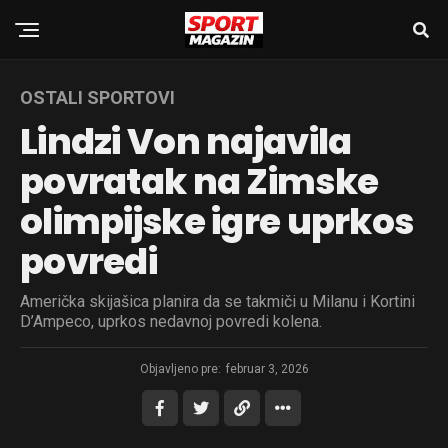
OSTALI SPORTOVI
Lindzi Von najavila
povratak na Zimske
olimpijske igre uprkos
povredi
Američka skijašica planira da se takmiči u Milanu i Kortini
D’Ampeco, uprkos nedavnoj povredi kolena.
Objavljeno pre:
februar 3, 2026