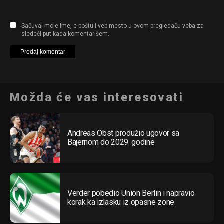
Sačuvaj moje ime, e-poštu i veb mesto u ovom pregledaču veba za
sledeći put kada komentarišem.
Možda će vas interesovati
Andreas Obst produžio ugovor sa
Bajernom do 2029. godine
Verder pobedio Union Berlin i napravio
korak ka izlasku iz opasne zone