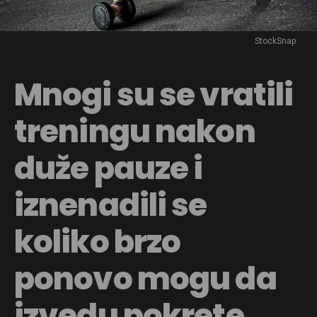
StockSnap
Mnogi su se vratili
treningu nakon
duže pauze i
iznenadili se
koliko brzo
ponovo mogu da
izvedu pokrete