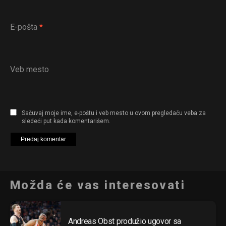
E-pošta
*
Veb mesto
Sačuvaj moje ime, e-poštu i veb mesto u ovom pregledaču veba za
sledeći put kada komentarišem.
Možda će vas interesovati
Andreas Obst produžio ugovor sa