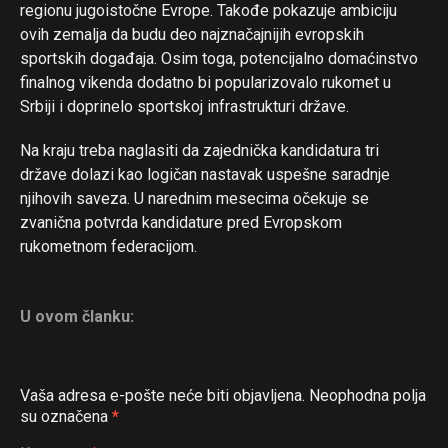
regionu jugoistočne Evrope. Takođe pokazuje ambiciju
ovih zemalja da budu deo najznačajnijih evropskih
sportskih događaja. Osim toga, potencijalno domaćinstvo
finalnog vikenda dodatno bi popularizovalo rukomet u
Srbiji i doprinelo sportskoj infrastrukturi države.
Na kraju treba naglasiti da zajednička kandidatura tri
države dolazi kao logičan nastavak uspešne saradnje
njihovih saveza. U narednim mesecima očekuje se
zvanična potvrda kandidature pred Evropskom
rukometnom federacijom.
U ovom članku:
Vaša adresa e-pošte neće biti objavljena.
Neophodna polja
su označena
*