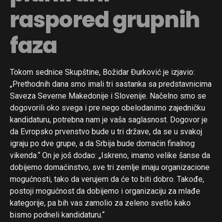
raspored grupnih
faza
Tokom sednice Skupštine, Božidar Đurković je izjavio:
„Prethodnih dana smo imali tri sastanka sa predstavnicima
Saveza Severne Makedonije i Slovenije. Načelno smo se
dogovorili oko svega i pre nego obelodanimo zajedničku
kandidaturu, potrebna nam je vaša saglasnost. Dogovor je
da Evropsko prvenstvo bude u tri države, da se u svakoj
igraju po dve grupe, a da Srbija bude domaćin finalnog
vikenda.“ On je još dodao: „Iskreno, imamo velike šanse da
dobijemo domaćinstvo, sve tri zemlje imaju organizacione
mogućnosti, tako da verujem da će to biti dobro. Takođe,
postoji mogućnost da dobijemo i organizaciju za mlađe
kategorije, pa bih vas zamolio za zeleno svetlo kako
bismo podneli kandidaturu.“