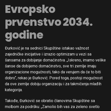
Evropsko
prvenstvo 2034.
godine
Đurković je na sednici Skupštine istakao važnost
zajedničke inicijative i izrazio optimizam u vezi sa
šansama za dobijanje domaćinstva. „Iskreno, imamo velike
šanse da dobijemo domaćinstvo, sve tri zemlje imaju
organizacione mogućnosti, tako da verujem da će to biti
dobro“, rekao je Đurković. Pored toga, postoji mogućnost
da ove zemlje dobiju organizaciju i za takmičenja mlađih
kategorija.
Takođe, Đurković se obratio članovima Skupštine sa
molbom za podršku: „Zamolio bih vas za zeleno svetlo