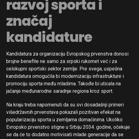
razvoj sporta i
značaj
kandidature
Kandidatura za organizaciju Evropskog prvenstva donosi
brojne benefite ne samo za srpski rukomet već i za
celokupni sportski sektor zemlje. Pre svega, uspešna
kandidatura omogućila bi modernizaciju infrastrukture i
promociju sporta među mladima. Takođe bi uticala na
jačanje međunarodne saradnje regiona kroz sport.
Na kraju treba napomenuti da su svi dosadašnji primeri
višedržavnih prvenstava pokazali pozitivan efekat na
popularizaciju sporta u zemljama domaćinima. Ukoliko
Evropsko prvenstvo stigne u Srbiju 2034. godine, očekuje
se da će to dodatno motivisati mlade generacije da se