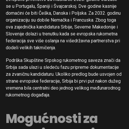
se u Portugalu, Španiji i Švajcarskoj. Dve godine kasnije
domaćini će biti Češka, Danska i Poljska. Za 2032. godinu
organizaciju su dobile Nemačka i Francuska. Zbog toga
ova zajednička kandidatura Srbije, Severne Makedonije i
Slovenije dolazi u trenutku kada se evropska rukometna
federacija sve više oslanja na višedržavna partnerstva pri
dodeli velikih takmičenja.
Podrška Skupštine Srpskog rukometnog saveza znači da
Srbija sada ulazi u sledeću fazu pripreme dokumentacije
za zvaničnu kandidaturu. Ukoliko predlog bude usvojen od
strane evropske federacije, Srbija bi prvi put nakon dužeg
vremena bila centralni deo jednog velikog međunarodnog
rukometnog događaja.
Mogućnosti za