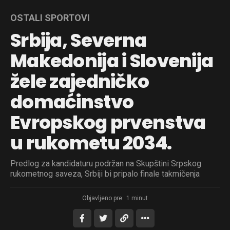
OSTALI SPORTOVI
Srbija, Severna
Makedonija i Slovenija
žele zajedničko
domaćinstvo
Evropskog prvenstva
u rukometu 2034.
Predlog za kandidaturu podržan na Skupštini Srpskog
rukometnog saveza, Srbiji bi pripalo finale takmičenja
Objavljeno pre:
1 minut