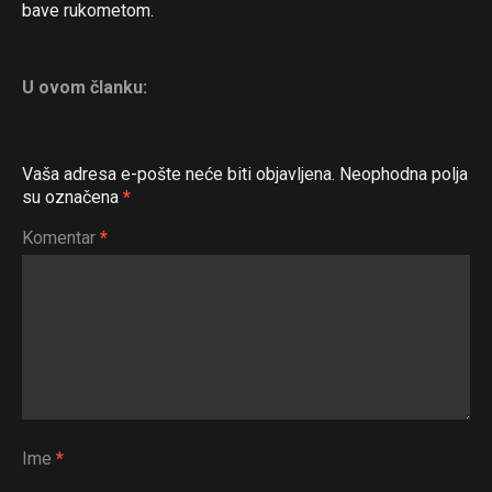
bave rukometom.
U ovom članku:
Vaša adresa e-pošte neće biti objavljena.
Neophodna polja
su označena
*
Komentar
*
Flipboard
Reddit
Pinterest
Whatsapp
Email
Ime
*