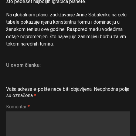
sto pedeset najboljih igračica planete.
Na globalnom planu, zadržavanje Arine Sabalenke na čelu
tabele pokazuje njenu konstantnu formu i dominaciju u
ženskom tenisu ove godine. Raspored među vodećima
ostaje nepromenjen, što najavljuje zanimljivu borbu za vrh
tokom narednih turnira.
U ovom članku:
Vaša adresa e-pošte neće biti objavljena.
Neophodna polja
su označena
*
Komentar
*