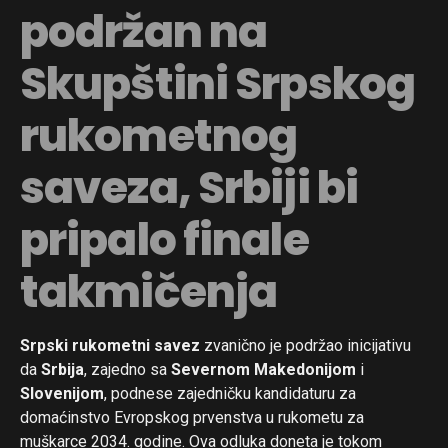
podržan na
Skupštini Srpskog
rukometnog
saveza, Srbiji bi
pripalo finale
takmičenja
Srpski rukometni savez
zvanično je podržao inicijativu
da
Srbija
, zajedno sa
Severnom Makedonijom
i
Slovenijom
, podnese zajedničku kandidaturu za
domaćinstvo Evropskog prvenstva u rukometu za
muškarce 2034. godine. Ova odluka doneta je tokom