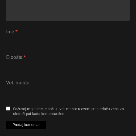
Ime
*
E-pošta
*
Veb mesto
Sačuvaj moje ime, e-poštu i veb mesto u ovom pregledaču veba za
sledeći put kada komentarišem.
Flipboard
Reddit