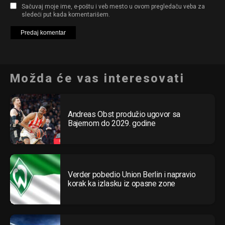
Sačuvaj moje ime, e-poštu i veb mesto u ovom pregledaču veba za
sledeći put kada komentarišem.
Možda će vas interesovati
Andreas Obst produžio ugovor sa
Bajernom do 2029. godine
Verder pobedio Union Berlin i napravio
korak ka izlasku iz opasne zone