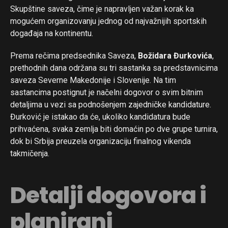
Skupštine saveza, čime je napravljen važan korak ka
mogućem organizovanju jednog od najvažnijih sportskih
događaja na kontinentu.
Prema rečima predsednika Saveza,
Božidara Đurkovića
,
prethodnih dana održana su tri sastanka sa predstavnicima
saveza Severne Makedonije i Slovenije. Na tim
sastancima postignut je načelni dogovor o svim bitnim
detaljima u vezi sa podnošenjem zajedničke kandidature.
Đurković je istakao da će, ukoliko kandidatura bude
prihvaćena, svaka zemlja biti domaćin po dve grupe turnira,
dok bi Srbija preuzela organizaciju finalnog vikenda
takmičenja.
Detalji dogovora i
planirani