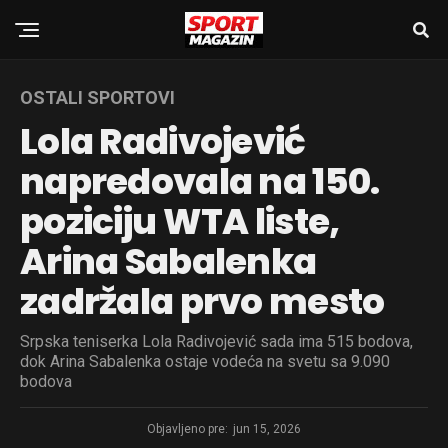
OSTALI SPORTOVI
Lola Radivojević
napredovala na 150.
poziciju WTA liste,
Arina Sabalenka
zadržala prvo mesto
Srpska teniserka Lola Radivojević sada ima 515 bodova,
dok Arina Sabalenka ostaje vodeća na svetu sa 9.090
bodova
Objavljeno pre:
jun 15, 2026