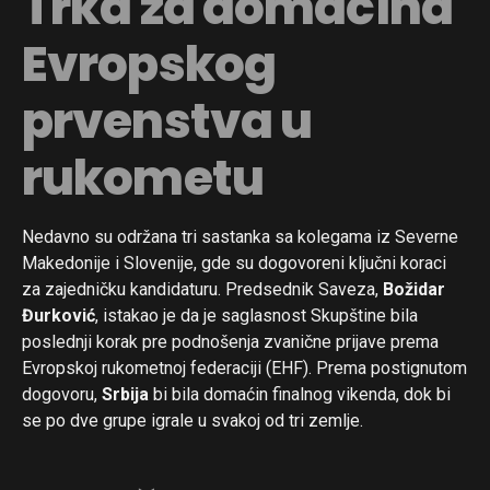
Trka za domaćina
Evropskog
prvenstva u
rukometu
Nedavno su održana tri sastanka sa kolegama iz Severne
Makedonije i Slovenije, gde su dogovoreni ključni koraci
za zajedničku kandidaturu. Predsednik Saveza,
Božidar
Đurković
, istakao je da je saglasnost Skupštine bila
poslednji korak pre podnošenja zvanične prijave prema
Evropskoj rukometnoj federaciji (EHF). Prema postignutom
dogovoru,
Srbija
bi bila domaćin finalnog vikenda, dok bi
se po dve grupe igrale u svakoj od tri zemlje.