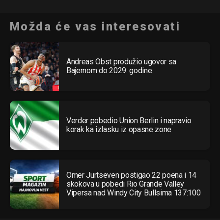
Pinterest
Možda će vas interesovati
Whatsapp
Email
Andreas Obst produžio ugovor sa
Bajernom do 2029. godine
Verder pobedio Union Berlin i napravio
korak ka izlasku iz opasne zone
Omer Jurtseven postigao 22 poena i 14
skokova u pobedi Rio Grande Valley
Vipersa nad Windy City Bullsima 137:100