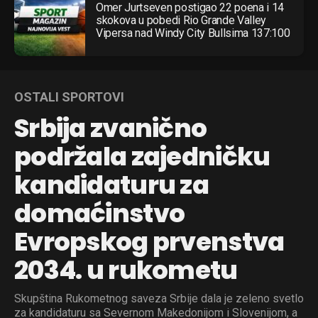
Omer Jurtseven postigao 22 poena i 14
skokova u pobedi Rio Grande Valley
Vipersa nad Windy City Bullsima 137:100
OSTALI SPORTOVI
Srbija zvanično
podržala zajedničku
kandidaturu za
domaćinstvo
Evropskog prvenstva
2034. u rukometu
Skupština Rukometnog saveza Srbije dala je zeleno svetlo
za kandidaturu sa Severnom Makedonijom i Slovenijom, a