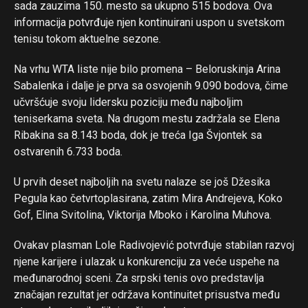
sada zauzima 150. mesto sa ukupno 515 bodova. Ova
informacija potvrđuje njen kontinuirani uspon u svetskom
tenisu tokom aktuelne sezone.
Na vrhu WTA liste nije bilo promena – Beloruskinja Arina
Sabalenka i dalje je prva sa osvojenih 9.090 bodova, čime
učvršćuje svoju lidersku poziciju među najboljim
teniserkama sveta. Na drugom mestu zadržala se Elena
Ribakina sa 8.143 boda, dok je treća Iga Švjontek sa
ostvarenih 6.733 boda.
U prvih deset najboljih na svetu nalaze se još Džesika
Pegula kao četvrtoplasirana, zatim Mira Andrejeva, Koko
Gof, Elina Svitolina, Viktorija Mboko i Karolina Muhova.
Ovakav plasman Lole Radivojević potvrđuje stabilan razvoj
njene karijere i ulazak u konkurenciju za veće uspehe na
međunarodnoj sceni. Za srpski tenis ovo predstavlja
značajan rezultat jer održava kontinuitet prisustva među