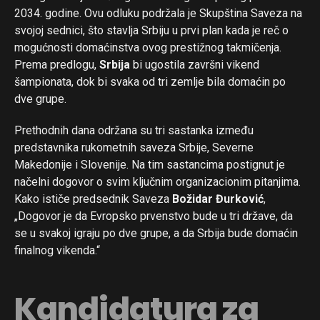
2034. godine. Ovu odluku podržala je Skupština Saveza na
svojoj sednici, što stavlja Srbiju u prvi plan kada je reč o
mogućnosti domaćinstva ovog prestižnog takmičenja.
Prema predlogu,
Srbija
bi ugostila završni vikend
šampionata, dok bi svaka od tri zemlje bila domaćin po
dve grupe.
Prethodnih dana održana su tri sastanka između
predstavnika rukometnih saveza Srbije, Severne
Makedonije i Slovenije. Na tim sastancima postignut je
načelni dogovor o svim ključnim organizacionim pitanjima.
Kako ističe predsednik Saveza
Božidar Đurković
,
„Dogovor je da Evropsko prvenstvo bude u tri države, da
se u svakoj igraju po dve grupe, a da Srbija bude domaćin
finalnog vikenda.“
Kandidatura za