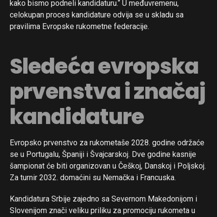
kako bismo podneli kandidaturu.“ U međuvremenu,
celokupan proces kandidature odvija se u skladu sa
pravilima Evropske rukometne federacije.
Sledeća evropska
prvenstva i značaj
kandidature
Evropsko prvenstvo za rukometaše 2028. godine održaće
se u Portugalu, Španiji i Švajcarskoj. Dve godine kasnije
šampionat će biti organizovan u Češkoj, Danskoj i Poljskoj.
Za turnir 2032. domaćini su Nemačka i Francuska.
Kandidatura Srbije zajedno sa Severnom Makedonijom i
Slovenijom znači veliku priliku za promociju rukometa u