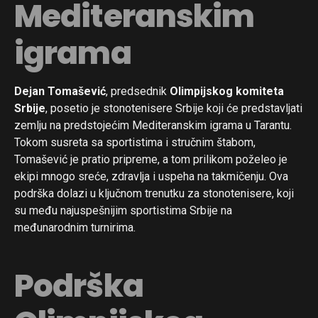
Mediteranskim
igrama
Dejan Tomašević
, predsednik
Olimpijskog komiteta
Srbije
, posetio je stonotenisere Srbije koji će predstavljati
zemlju na predstojećim Mediteranskim igrama u Tarantu.
Tokom susreta sa sportistima i stručnim štabom,
Tomašević je pratio pripreme, a tom prilikom poželeo je
ekipi mnogo sreće, zdravlja i uspeha na takmičenju. Ova
podrška dolazi u ključnom trenutku za stonotenisere, koji
su među najuspešnijim sportistima Srbije na
međunarodnim turnirima.
Podrška