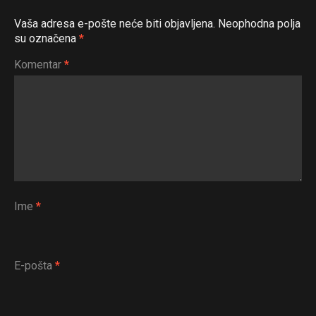
Vaša adresa e-pošte neće biti objavljena.
Neophodna polja
su označena
*
Komentar
*
Ime
*
E-pošta
*