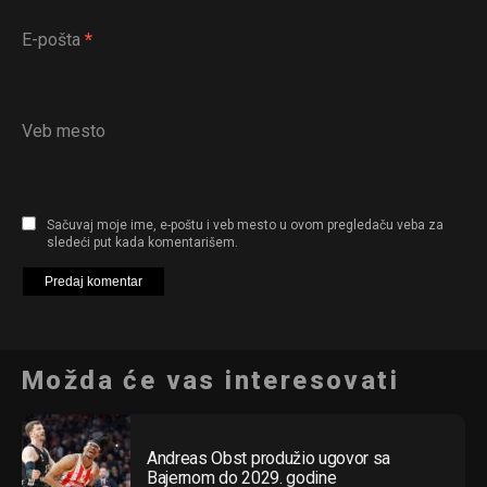
E-pošta
*
Veb mesto
Sačuvaj moje ime, e-poštu i veb mesto u ovom pregledaču veba za
sledeći put kada komentarišem.
Možda će vas interesovati
Andreas Obst produžio ugovor sa
Bajernom do 2029. godine