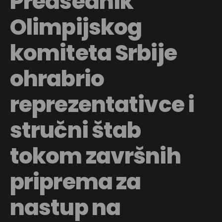
Predsednik
Olimpijskog
komiteta Srbije
ohrabrio
reprezentativce i
stručni štab
tokom završnih
priprema za
nastup na