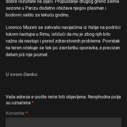
dobre rezultate na šljaci. Propuštanje drugog grend slema
sezone u Parizu dodatno otežava njegov plasman i
bodovni saldo za tekuću godinu.
Lorenco Muzeti se zahvalio navijačima iz Italije na podršci
tokom nastupa u Rimu, ističući da mu je zbog njih bilo
važno da nastupi i pored zdravstvenih problema. Povratak
na teren očekuje se tek po završetku oporavka, a precizan
datum još nije poznat.
U ovom članku:
Vaša adresa e-pošte neće biti objavljena.
Neophodna polja
su označena
*
Komentar
*