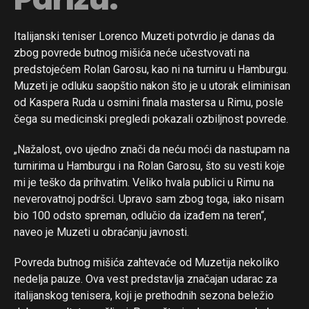
Pinterest
Whatsapp
Italijanski teniser Lorenco Muzeti potvrdio je danas da
zbog povrede butnog mišića neće učestvovati na
Email
predstojećem Rolan Garosu, kao ni na turniru u Hamburgu.
Muzeti je odluku saopštio nakon što je u utorak eliminisan
od Kaspera Ruda u osmini finala mastersa u Rimu, posle
čega su medicinski pregledi pokazali ozbiljnost povrede.
„Nažalost, ovo ujedno znači da neću moći da nastupam na
turnirima u Hamburgu i na Rolan Garosu, što su vesti koje
mi je teško da prihvatim. Veliko hvala publici u Rimu na
neverovatnoj podršci. Upravo sam zbog toga, iako nisam
bio 100 odsto spreman, odlučio da izađem na teren“,
naveo je Muzeti u obraćanju javnosti.
Povreda butnog mišića zahtevaće od Muzetija nekoliko
nedelja pauze. Ova vest predstavlja značajan udarac za
italijanskog tenisera, koji je prethodnih sezona beležio