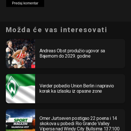
Možda će vas interesovati
Andreas Obst produžio ugovor sa
Bajernom do 2029. godine
Verder pobedio Union Berlin i napravio
korak ka izlasku iz opasne zone
Omer Jurtseven postigao 22 poena i 14
skokova u pobedi Rio Grande Valley
Vipersa nad Windy City Bullsima 137:100