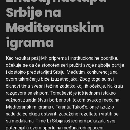
Srbije na
Mediteranskim
igrama
Kao rezultat pažljivih priprema i institucionalne podrške,
očekuje se da će stonoteniseri pružiti svoje najbolje partije
i dostojno predstavljati Srbiju. Međutim, konkurencija na
ovom takmičenju biće izuzetno jaka. Zbog toga su svi
članovi tima svesni težine zadatka koji ih očekuje. Na kraju
razgovora sa ekipom, Tomašević je još jednom istakao
važnost zajedništva i borbenosti tokom svakog meča na
Mediteranskim igrama u Tarantu. Takođe, on je izrazio
nadu da će ekipa ostvariti zapažene rezultate i vratiti se
sa medaljama. Time bi Srbija još jednom pokazala svoj
potencijal u ovom sportu na međunarodnoj sceni.