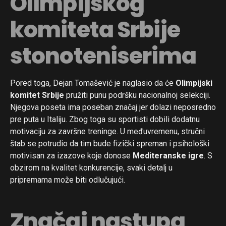
Olimpijskog
komiteta Srbije
stonoteniserima
Pored toga, Dejan Tomašević je naglasio da će
Olimpijski
komitet Srbije
pružiti punu podršku nacionalnoj selekciji.
Njegova poseta ima poseban značaj jer dolazi neposredno
pre puta u Italiju. Zbog toga su sportisti dobili dodatnu
motivaciju za završne treninge. U međuvremenu, stručni
štab se potrudio da tim bude fizički spreman i psihološki
motivisan za izazove koje donose
Mediteranske igre
. S
obzirom na kvalitet konkurencije, svaki detalj u
pripremama može biti odlučujući.
Značaj nastupa