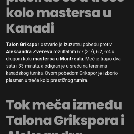
kolo mastersa u
Kanadi
Talon Grikspor
ostvario je izuzetnu pobedu protiv
Aleksandra Zvereva
rezultatom 6:7 (3:7), 6:2, 6:4 u
drugom kolu
mastersa u Montrealu
. Meč je trajao dva
sata i 33 minuta, a odigran je u sredu na terenima
kanadskog turnira. Ovom pobedom Grikspor je izborio
plasman u treće kolo prestižnog turnira.
Tok meča između
Talona Grikspora i