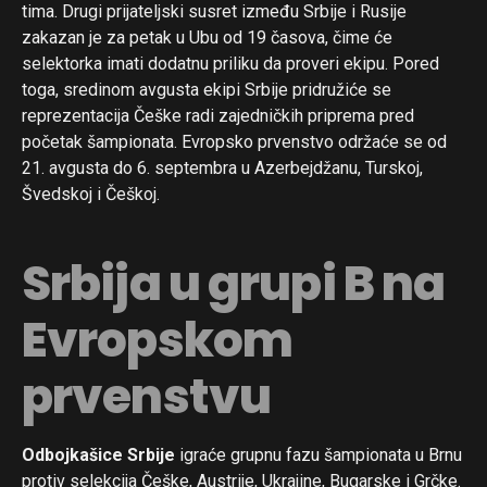
tima. Drugi prijateljski susret između Srbije i Rusije
zakazan je za petak u Ubu od 19 časova, čime će
selektorka imati dodatnu priliku da proveri ekipu. Pored
toga, sredinom avgusta ekipi Srbije pridružiće se
reprezentacija Češke radi zajedničkih priprema pred
početak šampionata. Evropsko prvenstvo održaće se od
21. avgusta do 6. septembra u Azerbejdžanu, Turskoj,
Švedskoj i Češkoj.
Srbija u grupi B na
Evropskom
prvenstvu
Odbojkašice Srbije
igraće grupnu fazu šampionata u Brnu
protiv selekcija Češke, Austrije, Ukrajine, Bugarske i Grčke.