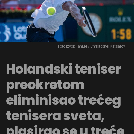
Foto Izvor: Tanjug / Christopher Katsarov
Holandski teniser
preokretom
eliminisao trećeg
tenisera sveta,
plasirao se u treće