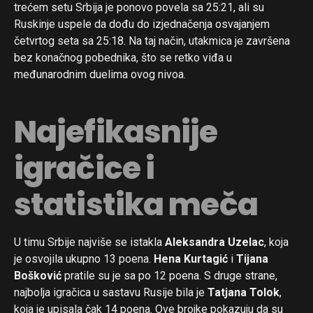
trećem setu Srbija je ponovo povela sa 25:21, ali su
Ruskinje uspele da dođu do izjednačenja osvajanjem
četvrtog seta sa 25:18. Na taj način, utakmica je završena
bez konačnog pobednika, što se retko viđa u
međunarodnim duelima ovog nivoa.
Najefikasnije
igračice i
statistika meča
U timu Srbije najviše se istakla
Aleksandra Uzelac
, koja
je osvojila ukupno 13 poena.
Hena Kurtagić
i
Tijana
Bošković
pratile su je sa po 12 poena. S druge strane,
najbolja igračica u sastavu Rusije bila je
Tatjana Tolok
,
koja je upisala čak 14 poena. Ove brojke pokazuju da su