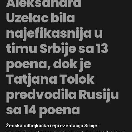
Aleksandra
Uzelac bila
najefikasnija u
timu Srbije sa 13
poena, dok je
Tatjana Tolok
predvodila Rusiju
sa 14 poena
Ženska odbojkaška reprezentacija Srbije
i