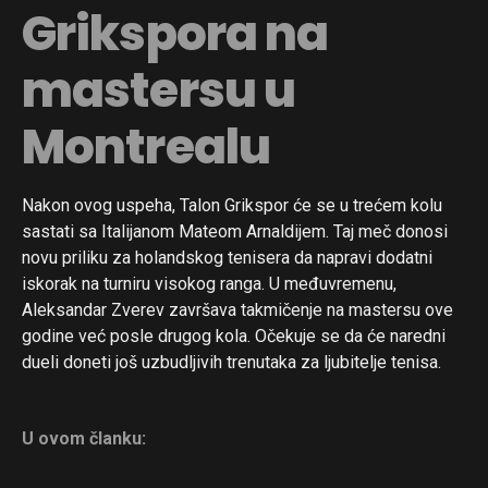
Grikspora na
mastersu u
Montrealu
Nakon ovog uspeha, Talon Grikspor će se u trećem kolu
sastati sa Italijanom Mateom Arnaldijem. Taj meč donosi
novu priliku za holandskog tenisera da napravi dodatni
iskorak na turniru visokog ranga. U međuvremenu,
Aleksandar Zverev završava takmičenje na mastersu ove
godine već posle drugog kola. Očekuje se da će naredni
dueli doneti još uzbudljivih trenutaka za ljubitelje tenisa.
U ovom članku: