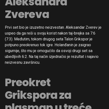
Aleksandra
Zvereva
Prvi set bio je izuzetno neizvestan. Aleksandar Zverev je
uspeo da ga reši u svoju korist nakon taj-brejka sa 7:6
(7:3). Međutim, tokom drugog seta Talon Grikspor je
potpuno preokrenuo tok igre. Holanđanin je zaigrao
sigurnije, što mu je omogućilo da osvoji drugi set sa
ubedljivih 6:2. Na taj način izjednačio je rezultat i najavio
neizvesnu završnicu.
Preokret
Grikspora za
plasman u treće