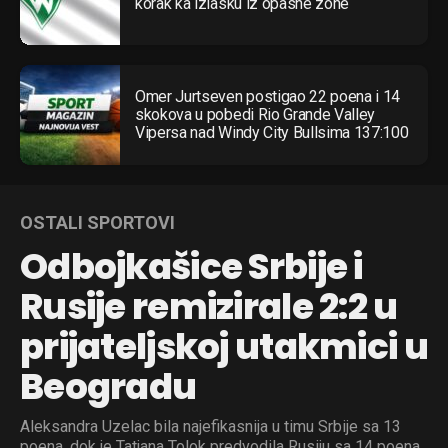
korak ka izlasku iz opasne zone
Omer Jurtseven postigao 22 poena i 14
skokova u pobedi Rio Grande Valley
Vipersa nad Windy City Bullsima 137:100
OSTALI SPORTOVI
Odbojkašice Srbije i
Rusije remizirale 2:2 u
prijateljskoj utakmici u
Beogradu
Aleksandra Uzelac bila najefikasnija u timu Srbije sa 13
poena, dok je Tatjana Tolok predvodila Rusiju sa 14 poena