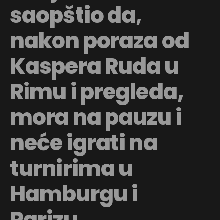
saopštio da,
nakon poraza od
Kaspera Ruda u
Rimu i pregleda,
mora na pauzu i
neće igrati na
turnirima u
Hamburgu i
Flipboard
Parizu.
Reddit