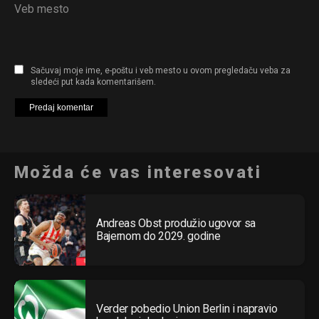
Veb mesto
Sačuvaj moje ime, e-poštu i veb mesto u ovom pregledaču veba za
sledeći put kada komentarišem.
Možda će vas interesovati
Andreas Obst produžio ugovor sa
Bajernom do 2029. godine
Verder pobedio Union Berlin i napravio