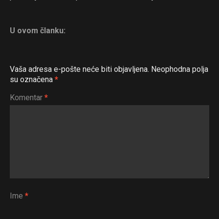
U ovom članku:
Vaša adresa e-pošte neće biti objavljena.
Neophodna polja
su označena
*
Komentar
*
Flipboard
Reddit
Pinterest
Whatsapp
Email
Ime
*