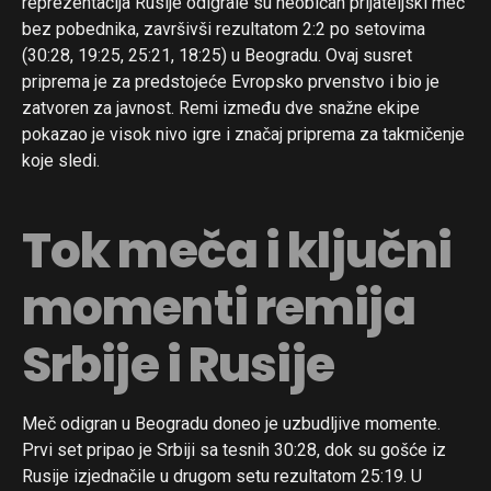
reprezentacija Rusije odigrale su neobičan prijateljski meč
bez pobednika, završivši rezultatom 2:2 po setovima
(30:28, 19:25, 25:21, 18:25) u Beogradu. Ovaj susret
priprema je za predstojeće Evropsko prvenstvo i bio je
zatvoren za javnost. Remi između dve snažne ekipe
pokazao je visok nivo igre i značaj priprema za takmičenje
koje sledi.
Tok meča i ključni
momenti remija
Srbije i Rusije
Meč odigran u Beogradu doneo je uzbudljive momente.
Prvi set pripao je Srbiji sa tesnih 30:28, dok su gošće iz
Rusije izjednačile u drugom setu rezultatom 25:19. U