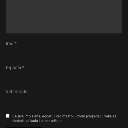
Ime
*
E-pošta
*
Veb mesto
Sačuvaj moje ime, e-poštu i veb mesto u ovom pregledaču veba za
sledeći put kada komentarišem.