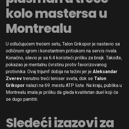
kolo mastersa u
Montrealu
U odlučujućem trećem setu, Talon Grikspor je nastavio sa
odličnom igrom i konstantnim pritiskom na servis rivala.
Konačno, slavio je sa 6:4 koristeći priliku za brejk. Takođe,
pokazao je mentalnu čvrstinu protiv favorizovanog
protivnika. Ovaj trijumf dobija na težini jer je
Aleksandar
Zverev
trenutno treći teniser sveta, dok se
Talon
Grikspor
nalazi na 69. mestu ATP liste. Na kraju, publika u
Montrealu imala je priliku da gleda kvalitetan duel koji će
se dugo pamtiti.
Sledeći izazovi za