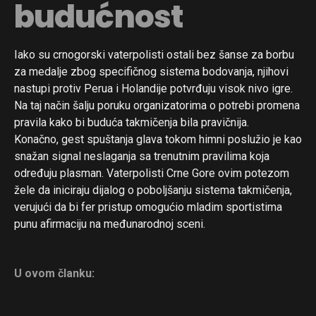
budućnost
Iako su crnogorski vaterpolisti ostali bez šanse za borbu
za medalje zbog specifičnog sistema bodovanja, njihovi
nastupi protiv Perua i Holandije potvrđuju visok nivo igre.
Na taj način šalju poruku organizatorima o potrebi promena
pravila kako bi buduća takmičenja bila pravičnija.
Konačno, gest spuštanja glava tokom himni poslužio je kao
snažan signal neslaganja sa trenutnim pravilima koja
određuju plasman. Vaterpolisti Crne Gore ovim potezom
žele da iniciraju dijalog o poboljšanju sistema takmičenja,
verujući da bi fer pristup omogućio mladim sportistima
punu afirmaciju na međunarodnoj sceni.
U ovom članku: