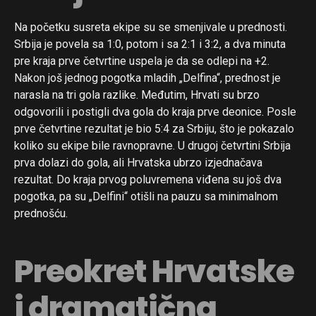
Na početku susreta ekipe su se smenjivale u prednosti.
Srbija je povela sa 1:0, potom i sa 2:1 i 3:2, a dva minuta
pre kraja prve četvrtine uspela je da se odlepi na +2.
Nakon još jednog pogotka mladih „Delfina“, prednost je
narasla na tri gola razlike. Međutim, Hrvati su brzo
odgovorili i postigli dva gola do kraja prve deonice. Posle
prve četvrtine rezultat je bio 5:4 za Srbiju, što je pokazalo
koliko su ekipe bile ravnopravne. U drugoj četvrtini Srbija
prva dolazi do gola, ali Hrvatska ubrzo izjednačava
rezultat. Do kraja prvog poluvremena viđena su još dva
pogotka, pa su „Delfini“ otišli na pauzu sa minimalnom
prednošću.
Preokret Hrvatske
i dramatična