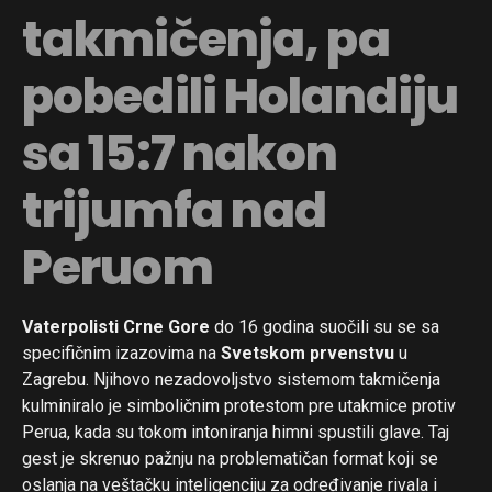
takmičenja, pa
pobedili Holandiju
sa 15:7 nakon
trijumfa nad
Peruom
Vaterpolisti Crne Gore
do 16 godina suočili su se sa
specifičnim izazovima na
Svetskom prvenstvu
u
Zagrebu. Njihovo nezadovoljstvo sistemom takmičenja
kulminiralo je simboličnim protestom pre utakmice protiv
Perua, kada su tokom intoniranja himni spustili glave. Taj
gest je skrenuo pažnju na problematičan format koji se
oslanja na veštačku inteligenciju za određivanje rivala i