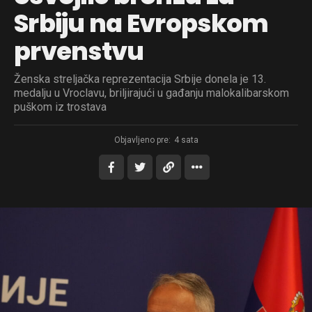
Srbiju na Evropskom
prvenstvu
Ženska streljačka reprezentacija Srbije donela je 13.
medalju u Vroclavu, briljirajući u gađanju malokalibarskom
puškom iz trostava
Objavljeno pre:
4 sata