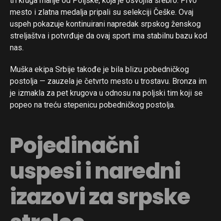
tri kruga manje od Poljske, koja je osvojila srebro. Prvo
mesto i zlatna medalja pripali su selekciji Češke. Ovaj
uspeh pokazuje kontinuirani napredak srpskog ženskog
streljaštva i potvrđuje da ovaj sport ima stabilnu bazu kod
nas.
Muška ekipa Srbije takođe je bila blizu pobedničkog
postolja — zauzela je četvrto mesto u trostavu. Bronza im
je izmakla za pet krugova u odnosu na poljski tim koji se
popeo na treću stepenicu pobedničkog postolja.
Pojedinačni
uspesi i naredni
izazovi za srpske