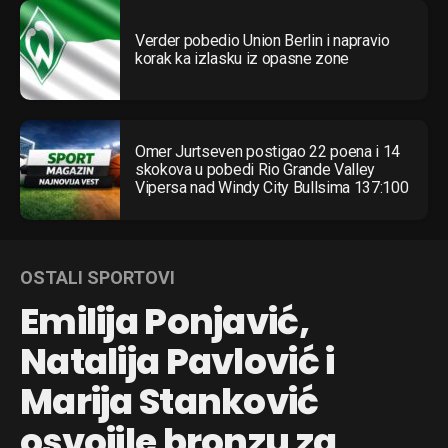
Verder pobedio Union Berlin i napravio
korak ka izlasku iz opasne zone
Omer Jurtseven postigao 22 poena i 14
skokova u pobedi Rio Grande Valley
Vipersa nad Windy City Bullsima 137:100
OSTALI SPORTOVI
Emilija Ponjavić,
Natalija Pavlović i
Marija Stanković
osvojile bronzu za