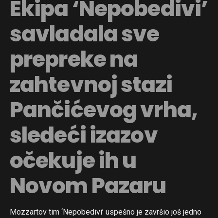
Ekipa ‘Nepobedivi’
savladala sve
prepreke na
zahtevnoj stazi
Pančićevog vrha,
sledeći izazov
očekuje ih u
Novom Pazaru
Mozzartov tim ‘Nepobedivi’ uspešno je završio još jedno