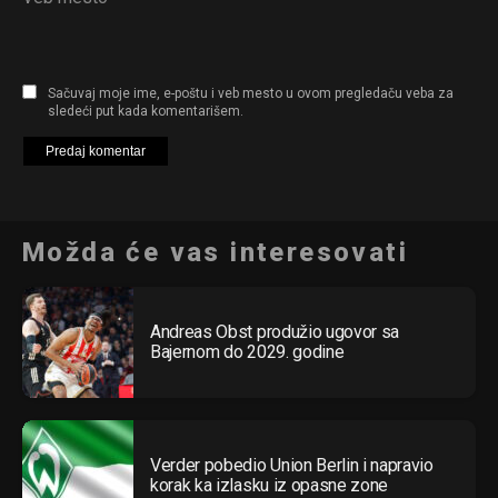
Sačuvaj moje ime, e-poštu i veb mesto u ovom pregledaču veba za
sledeći put kada komentarišem.
Možda će vas interesovati
Andreas Obst produžio ugovor sa
Bajernom do 2029. godine
Verder pobedio Union Berlin i napravio
korak ka izlasku iz opasne zone