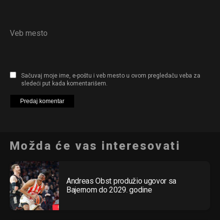
Reddit
Pinterest
Veb mesto
Whatsapp
Email
Sačuvaj moje ime, e-poštu i veb mesto u ovom pregledaču veba za
sledeći put kada komentarišem.
Možda će vas interesovati
Andreas Obst produžio ugovor sa
Bajernom do 2029. godine