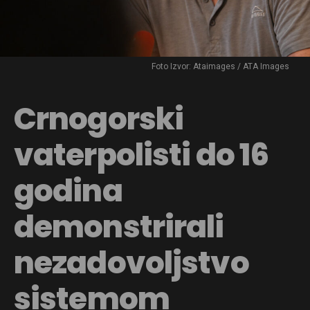
Foto Izvor: Ataimages / ATA Images
Crnogorski
vaterpolisti do 16
godina
demonstrirali
nezadovoljstvo
sistemom