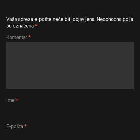
Pinterest
Whatsapp
Vaša adresa e-pošte neće biti objavljena.
Neophodna polja
Email
su označena
*
Komentar
*
Ime
*
E-pošta
*