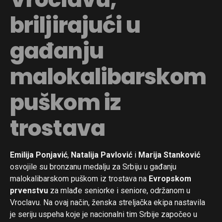
briljirajući u
gađanju
malokalibarskom
puškom iz
trostava
Emilija Ponjavić
,
Natalija Pavlović
i
Marija Stanković
osvojile su bronzanu medalju za Srbiju u gađanju
malokalibarskom puškom iz trostava na
Evropskom
prvenstvu
za mlađe seniorke i seniore, održanom u
Vroclavu. Na ovaj način, ženska streljačka ekipa nastavila
je seriju uspeha koje je nacionalni tim Srbije započeo u