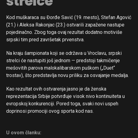
strelce
Kod muškaraca su Đorđe Savić (19. mesto), Stefan Agović
(21.) i Aleksa Rakonjac (23.) ostvarili zapažene nastupe
pojedinačno. Zbog toga ovaj rezultat dodatno motiviše
srpski tim pred završetak prvenstva.
Na kraju šampionata koji se održava u Vroclavu, srpski
strelci će nastupiti još jednom — predstoji takmičenje
mešovitih parova malokalibarskom puškom („Duet“
trostav), što predstavlja novu priliku za osvajanje medalja.
Kao rezultat ovih ostvarenja jasno je da ženska
reprezentacija Srbije potvrđuje visok nivo kontinuiteta u
evropskoj konkurenciji. Pored toga, svaki novi uspeh
doprinosi promociji ovog sporta kod nas.
Flipboard
Reddit
U ovom članku: