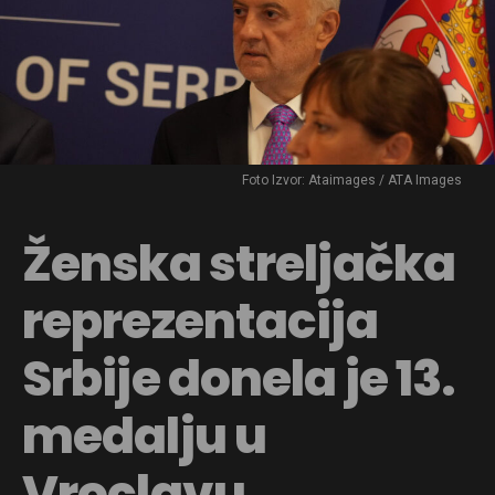
Foto Izvor: Ataimages / ATA Images
Ženska streljačka
reprezentacija
Srbije donela je 13.
medalju u
Vroclavu,