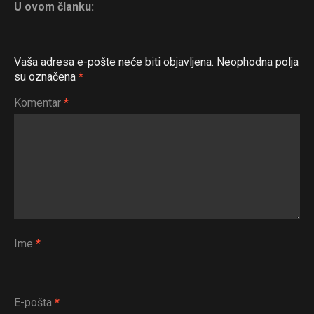
U ovom članku:
Vaša adresa e-pošte neće biti objavljena.
Neophodna polja
su označena
*
Komentar
*
Ime
*
Flipboard
E-pošta
*