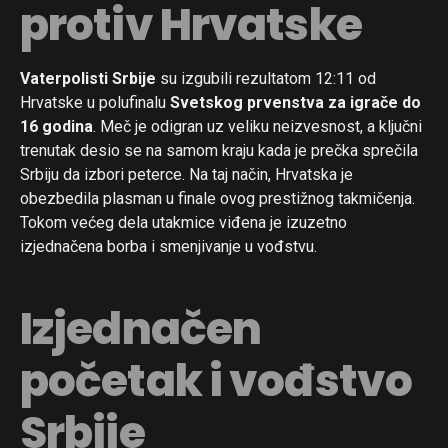
protiv Hrvatske
Vaterpolisti Srbije
su izgubili rezultatom 12:11 od
Hrvatske u polufinalu
Svetskog prvenstva za igrače do
16 godina
. Meč je odigran uz veliku neizvesnost, a ključni
trenutak desio se na samom kraju kada je prečka sprečila
Srbiju da izbori peterce. Na taj način, Hrvatska je
obezbedila plasman u finale ovog prestižnog takmičenja.
Tokom većeg dela utakmice viđena je izuzetno
izjednačena borba i smenjivanje u vođstvu.
Izjednačen
početak i vođstvo
Srbije