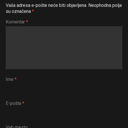
Vaša adresa e-pošte neće biti objavljena.
Neophodna polja
su označena
*
Komentar
*
Ime
*
E-pošta
*
Veb mesto