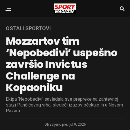
OSTALI SPORTOVI
Mozzartov tim
‘Nepobedivi’ uspešno
završio Invictus
Challenge na
Kopaoniku
Ekipa ‘Nepobedivi’ savladala sve prepreke na zahtevnoj
stazi Pančićevog vrha, sledeći izazov očekuje ih u Novom
Pazaru
Objavljeno pre:
jul 9, 2026