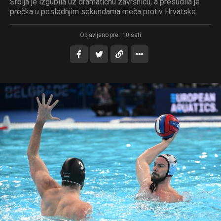
Srbija je izgubila uz dramatičnu završnicu, a presudila je
prečka u poslednjim sekundama meča protiv Hrvatske
Objavljeno pre:
10 sati