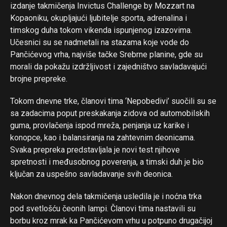
izdanje takmičenja Invictus Challenge by Mozzart na
Kopaoniku, okupljajući ljubitelje sporta, adrenalina i
timskog duha tokom vikenda ispunjenog izazovima.
Učesnici su se nadmetali na stazama koje vode do
Pančićevog vrha, najviše tačke Srebrne planine, gde su
morali da pokažu izdržljivost i zajedništvo savladavajući
brojne prepreke.
Tokom dnevne trke, članovi tima ‘Nepobedivi’ suočili su se
sa zadacima poput preskakanja zidova od automobilskih
guma, provlačenja ispod mreža, penjanja uz karike i
konopce, kao i balansiranja na zahtevnim deonicama.
Svaka prepreka predstavljala je novi test njihove
spretnosti i međusobnog poverenja, a timski duh je bio
ključan za uspešno savladavanje svih deonica.
Nakon dnevnog dela takmičenja usledila je i noćna trka
pod svetlošću čeonih lampi. Članovi tima nastavili su
borbu kroz mrak ka Pančićevom vrhu u potpuno drugačijoj