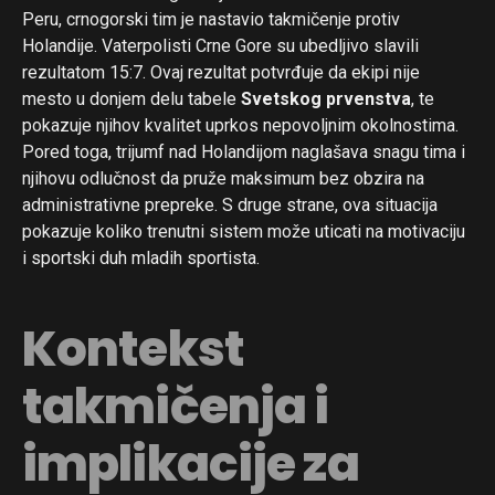
Peru, crnogorski tim je nastavio takmičenje protiv
Holandije. Vaterpolisti Crne Gore su ubedljivo slavili
rezultatom 15:7. Ovaj rezultat potvrđuje da ekipi nije
mesto u donjem delu tabele
Svetskog prvenstva
, te
pokazuje njihov kvalitet uprkos nepovoljnim okolnostima.
Pored toga, trijumf nad Holandijom naglašava snagu tima i
njihovu odlučnost da pruže maksimum bez obzira na
administrativne prepreke. S druge strane, ova situacija
pokazuje koliko trenutni sistem može uticati na motivaciju
i sportski duh mladih sportista.
Kontekst
takmičenja i
implikacije za