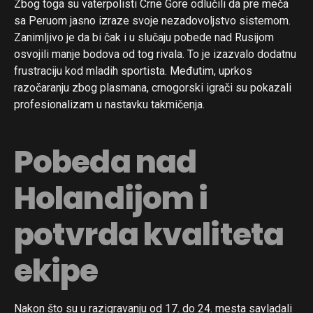
Zbog toga su vaterpolisti Crne Gore odlučili da pre meča
sa Peruom jasno izraze svoje nezadovoljstvo sistemom.
Zanimljivo je da bi čak i u slučaju pobede nad Rusijom
osvojili manje bodova od tog rivala. To je izazvalo dodatnu
frustraciju kod mladih sportista. Međutim, uprkos
razočaranju zbog plasmana, crnogorski igrači su pokazali
profesionalizam u nastavku takmičenja.
Pobeda nad
Holandijom i
potvrda kvaliteta
ekipe
Nakon što su u razigravanju od 17. do 24. mesta savladali