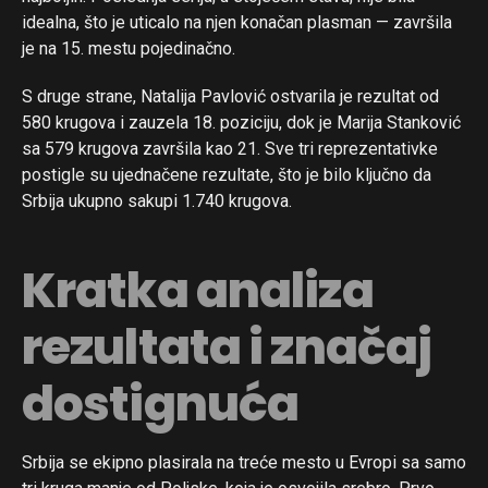
idealna, što je uticalo na njen konačan plasman — završila
je na 15. mestu pojedinačno.
S druge strane, Natalija Pavlović ostvarila je rezultat od
580 krugova i zauzela 18. poziciju, dok je Marija Stanković
sa 579 krugova završila kao 21. Sve tri reprezentativke
postigle su ujednačene rezultate, što je bilo ključno da
Srbija ukupno sakupi 1.740 krugova.
Kratka analiza
rezultata i značaj
dostignuća
Srbija se ekipno plasirala na treće mesto u Evropi sa samo