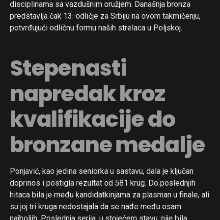
disciplinama sa vazdušnim oružjem. Današnja bronza
predstavlja čak 13. odličje za Srbiju na ovom takmičenju,
potvrđujući odličnu formu naših strelaca u Poljskoj.
Stepenasti
napredak kroz
kvalifikacije do
bronzane medalje
Ponjavić, kao jedina seniorka u sastavu, dala je ključan
doprinos i postigla rezultat od 581 krug. Do poslednjih
hitaca bila je među kandidatkinjama za plasman u finale, ali
su joj tri kruga nedostajala da se nađe među osam
najboljih. Poslednja serija, u stojećem stavu, nije bila