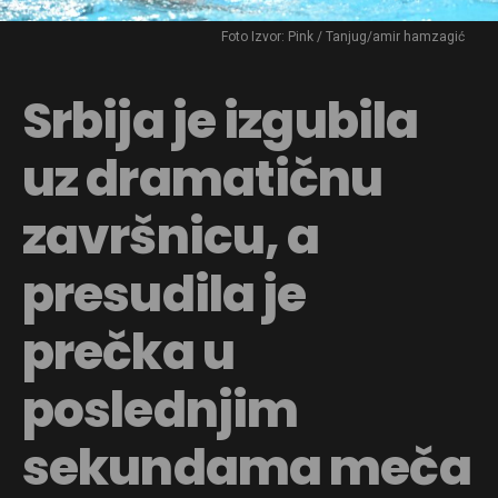
Foto Izvor: Pink / Tanjug/amir hamzagić
Srbija je izgubila
uz dramatičnu
završnicu, a
presudila je
prečka u
poslednjim
sekundama meča