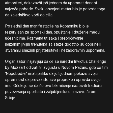
atmosferi, dokazavši još jednom da upornost donosi
najveće pobede. Svaki osvojeni metar bio je potvrda toga
da zajedništvo vodi do cilja.
Poslednji dan manifestacije na Kopaoniku bio je
rezervisan za sportski dan, opuštanje i druženje među
učesnicima. Razmena utisaka i prepričavanje
najzanimljivijih trenutaka sa staze dodatno su doprineli
stvaranju snažnih prijateljstava i nezaboravnih uspomena.
Organizatori najavljuju da će se naredni Invictus Challenge
by Mozzart održati 8. avgusta u Novom Pazaru, gde će tim
‘Nepobedivi’ imati priliku da još jednom pokaže svoju
spremnost da prevaziđe sve prepreke i opravda svoje
ime. Očekuje se da će ovo takmičenje nastaviti tradiciju
povezivanja sportista i zaljubljenika u izazove širom
Srbije.