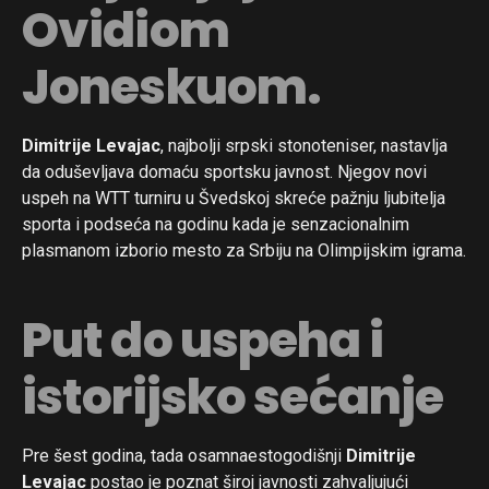
Ovidiom
Joneskuom.
Dimitrije Levajac
, najbolji srpski stonoteniser, nastavlja
da oduševljava domaću sportsku javnost. Njegov novi
uspeh na WTT turniru u Švedskoj skreće pažnju ljubitelja
sporta i podseća na godinu kada je senzacionalnim
plasmanom izborio mesto za Srbiju na Olimpijskim igrama.
Put do uspeha i
istorijsko sećanje
Pre šest godina, tada osamnaestogodišnji
Dimitrije
Levajac
postao je poznat široj javnosti zahvaljujući