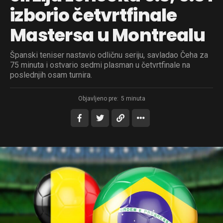
izborio četvrtfinale
Mastersa u Montrealu
Španski teniser nastavio odličnu seriju, savladao Čeha za
75 minuta i ostvario sedmi plasman u četvrtfinale na
poslednjih osam turnira.
Objavljeno pre:
5 minuta