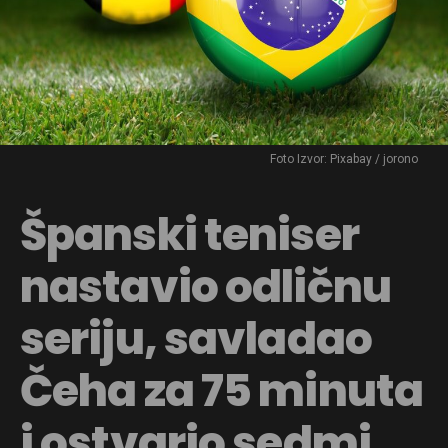
Foto Izvor: Pixabay / jorono
Španski teniser
nastavio odličnu
seriju, savladao
Čeha za 75 minuta
i ostvario sedmi