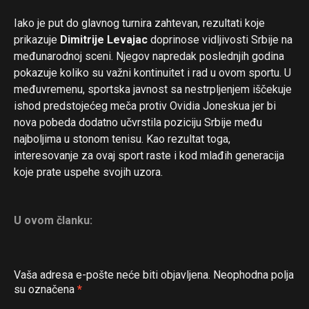
Iako je put do glavnog turnira zahtevan, rezultati koje
prikazuje
Dimitrije Levajac
doprinose vidljivosti Srbije na
međunarodnoj sceni. Njegov napredak poslednjih godina
pokazuje koliko su važni kontinuitet i rad u ovom sportu. U
međuvremenu, sportska javnost sa nestrpljenjem iščekuje
ishod predstojećeg meča protiv Ovidia Joneskua jer bi
nova pobeda dodatno učvrstila poziciju Srbije među
najboljima u stonom tenisu. Kao rezultat toga,
interesovanje za ovaj sport raste i kod mlađih generacija
koje prate uspehe svojih uzora.
U ovom članku:
Vaša adresa e-pošte neće biti objavljena.
Neophodna polja
su označena
*