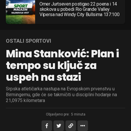
Omer Jurtseven postigao 22 poena i 14
skokova u pobedi Rio Grande Valley
Vipersa nad Windy City Bullsima 137:100
OSTALI SPORTOVI
Mina Stanković: Plan i
tempo su ključ za
uspeh na stazi
Srpska atletičarka nastupa na Evropskom prvenstvu u
Birmingemu, gde će se takmičiti u disciplini hodanje na
21,0975 kilometara
Objavljeno pre:
5 minuta