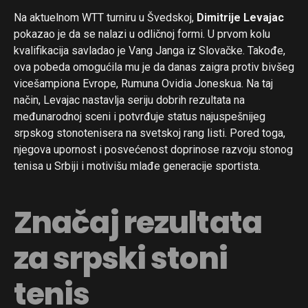
Na aktuelnom WTT turniru u Švedskoj,
Dimitrije Levajac
pokazao je da se nalazi u odličnoj formi. U prvom kolu
kvalifikacija savladao je Vang Janga iz Slovačke. Takođe,
ova pobeda omogućila mu je da danas zaigra protiv bivšeg
vicešampiona Evrope, Rumuna Ovidia Joneskua. Na taj
način, Levajac nastavlja seriju dobrih rezultata na
međunarodnoj sceni i potvrđuje status najuspešnijeg
srpskog stonotenisera na svetskoj rang listi. Pored toga,
njegova upornost i posvećenost doprinose razvoju stonog
tenisa u Srbiji i motivišu mlađe generacije sportista.
Značaj rezultata
za srpski stoni
tenis