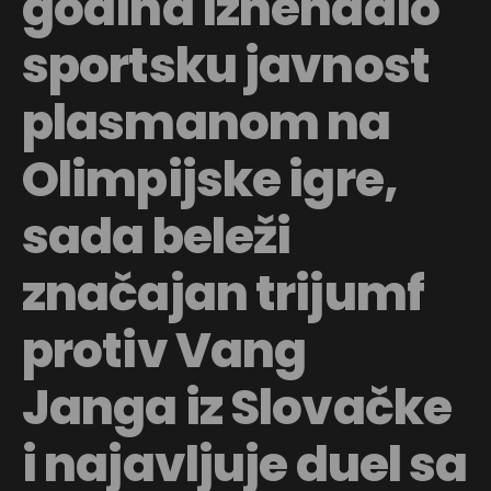
godina iznenadio
sportsku javnost
plasmanom na
Olimpijske igre,
sada beleži
značajan trijumf
protiv Vang
Janga iz Slovačke
i najavljuje duel sa