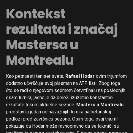
Kontekst
rezultata i značaj
Mastersa u
Montrealu
Kao petnaesti teniser sveta,
Rafael Hodar
ovim trijumfom
dodatno učvršćuje svoj plasman na ATP listi. Zbog toga
što se radi o njegovom sedmom četvrtfinalu na poslednjih
osam turnira, jasno je da beleži izuzetno konstantne
rezultate tokom aktuelne sezone.
Masters u Montrealu
predstavlja jedan od najvažnijih turnira na betonskoj
podlozi pred završnicu sezone. Osim toga, ovaj trijumf
pokazuje da Hodar može ravnopravno da se takmiči sa