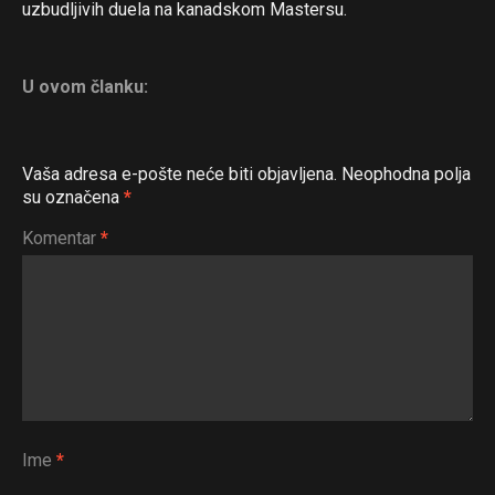
uzbudljivih duela na kanadskom Mastersu.
U ovom članku:
Vaša adresa e-pošte neće biti objavljena.
Neophodna polja
su označena
*
Flipboard
Komentar
*
Reddit
Pinterest
Whatsapp
Email
Ime
*