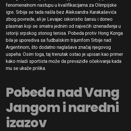
fenomenalnom nastupu u kvalifikacijama za Olimpijske
igre. Srbija se tada našla bez Aleksandra Karakaševića
zbog povrede, ali je Levajac iskoristio šansu i doneo
plasman koji se smatra jednim od najvećih iznenađenja u
istoriji srpskog stonog tenisa. Pobeda protiv Hong Konga
bila je uporediva sa fudbalskim trijumfom Srbije nad
Argentinom, što dodatno naglašava značaj njegovog
uspeha. Osim toga, taj trenutak ostao je upisan kao primer
kako mladi sportista može da prevaziđe očekivanja kada
mu se ukaže prilika.
Pobeda nad Vang
Jangom i naredni
izazov