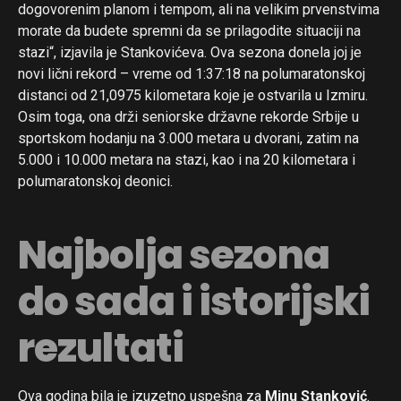
dogovorenim planom i tempom, ali na velikim prvenstvima
morate da budete spremni da se prilagodite situaciji na
stazi“, izjavila je Stankovićeva. Ova sezona donela joj je
novi lični rekord – vreme od 1:37:18 na polumaratonskoj
distanci od 21,0975 kilometara koje je ostvarila u Izmiru.
Osim toga, ona drži seniorske državne rekorde Srbije u
sportskom hodanju na 3.000 metara u dvorani, zatim na
5.000 i 10.000 metara na stazi, kao i na 20 kilometara i
polumaratonskoj deonici.
Najbolja sezona
do sada i istorijski
rezultati
Ova godina bila je izuzetno uspešna za
Minu Stanković
.