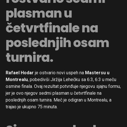
plasman u
četvrtfinale na
poslednjih osam
turnira.
Rafael Hodar
je ostvario novi uspeh na
Mastersu u
Montrealu
, pobedivši Jiržija Lehečku sa 6:3, 6:3 u meču
osmine finala. Ovaj rezultat potvrđuje njegovu sjajnu formu,
jer je ovo njegov sedmi plasman u četvrtfinale na
poslednjih osam turnira. Meč je odigran u Montrealu, a
trajao je ukupno 75 minuta.