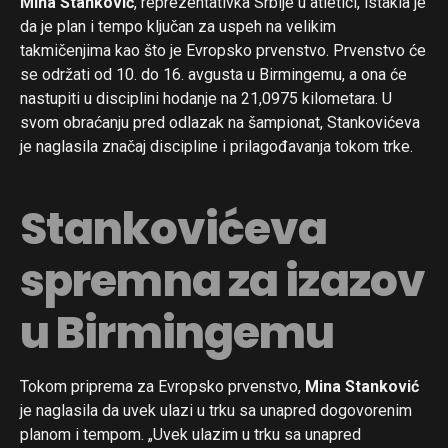
Mina Stanković
, reprezentativka Srbije u atletici, istakla je
da je plan i tempo ključan za uspeh na velikim
takmičenjima kao što je Evropsko prvenstvo. Prvenstvo će
se održati od 10. do 16. avgusta u Birmingemu, a ona će
nastupiti u disciplini hodanje na 21,0975 kilometara. U
svom obraćanju pred odlazak na šampionat, Stankovićeva
je naglasila značaj discipline i prilagođavanja tokom trke.
Stankovićeva
spremna za izazov
u Birmingemu
Tokom priprema za Evropsko prvenstvo,
Mina Stanković
je naglasila da uvek ulazi u trku sa unapred dogovorenim
planom i tempom. „Uvek ulazim u trku sa unapred