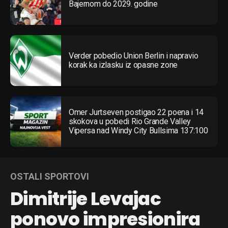
Bajernom do 2029. godine
Verder pobedio Union Berlin i napravio
korak ka izlasku iz opasne zone
Omer Jurtseven postigao 22 poena i 14
skokova u pobedi Rio Grande Valley
Vipersa nad Windy City Bullsima 137:100
OSTALI SPORTOVI
Dimitrije Levajac
ponovo impresionira