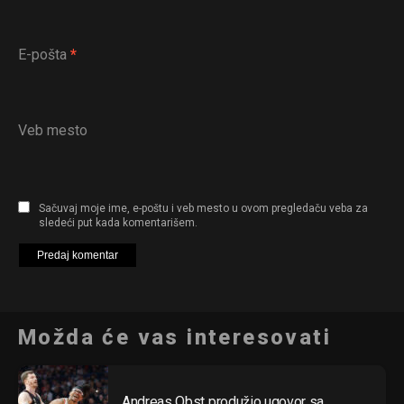
E-pošta
*
Veb mesto
Sačuvaj moje ime, e-poštu i veb mesto u ovom pregledaču veba za
sledeći put kada komentarišem.
Možda će vas interesovati
Andreas Obst produžio ugovor sa