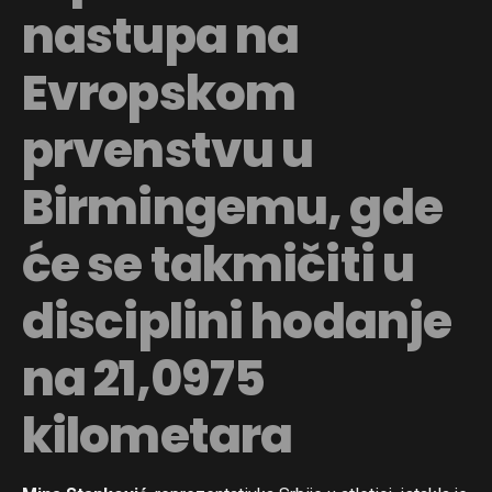
nastupa na
Evropskom
prvenstvu u
Birmingemu, gde
će se takmičiti u
disciplini hodanje
na 21,0975
kilometara