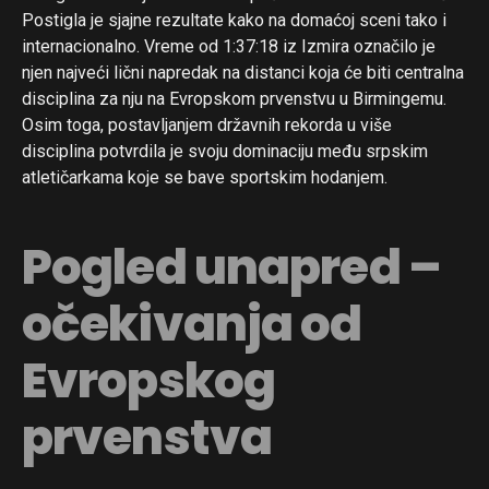
Postigla je sjajne rezultate kako na domaćoj sceni tako i
internacionalno. Vreme od 1:37:18 iz Izmira označilo je
njen najveći lični napredak na distanci koja će biti centralna
disciplina za nju na Evropskom prvenstvu u Birmingemu.
Osim toga, postavljanjem državnih rekorda u više
disciplina potvrdila je svoju dominaciju među srpskim
atletičarkama koje se bave sportskim hodanjem.
Pogled unapred –
očekivanja od
Evropskog
prvenstva