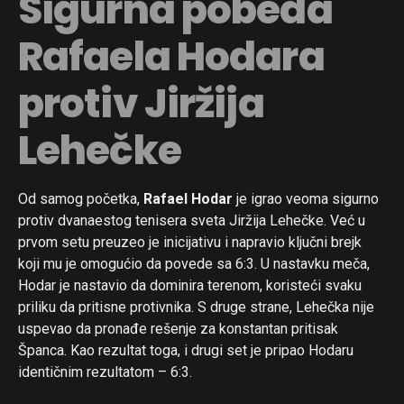
Sigurna pobeda
Rafaela Hodara
protiv Jiržija
Lehečke
Od samog početka,
Rafael Hodar
je igrao veoma sigurno
protiv dvanaestog tenisera sveta Jiržija Lehečke. Već u
prvom setu preuzeo je inicijativu i napravio ključni brejk
koji mu je omogućio da povede sa 6:3. U nastavku meča,
Hodar je nastavio da dominira terenom, koristeći svaku
priliku da pritisne protivnika. S druge strane, Lehečka nije
uspevao da pronađe rešenje za konstantan pritisak
Španca. Kao rezultat toga, i drugi set je pripao Hodaru
identičnim rezultatom – 6:3.