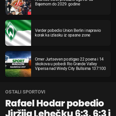
Bajernom do 2029. godine
Verder pobedio Union Berlin i napravio
korak ka izlasku iz opasne zone
Omer Jurtseven postigao 22 poena i 14
skokova u pobedi Rio Grande Valley
Vipersa nad Windy City Bullsima 137:100
OSTALI SPORTOVI
Rafael Hodar pobedio
Jiržija Lehečku 6:3, 6:3 i