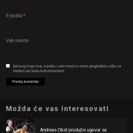
E-pošta
*
Veb mesto
Sačuvaj moje ime, e-poštu i veb mesto u ovom pregledaču veba za
sledeći put kada komentarišem.
Možda će vas interesovati
Andreas Obst produžio ugovor sa