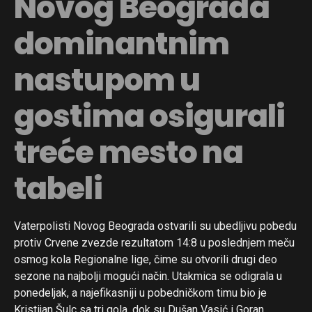
Novog Beograda
dominantnim
nastupom u
gostima osigurali
treće mesto na
tabeli
Vaterpolisti Novog Beograda ostvarili su ubedljivu pobedu
protiv Crvene zvezde rezultatom 14:8 u poslednjem meču
osmog kola Regionalne lige, čime su otvorili drugi deo
sezone na najbolji mogući način. Utakmica se odigrala u
ponedeljak, a najefikasniji u pobedničkom timu bio je
Kristijan Šulc sa tri gola, dok su Dušan Vasić i Goran