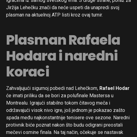
igračima iz samog svetskog vrha. S druge strane, poraz za
Jiržija Lehečku znači da neće uspeti da unapredi svoj
plasman na aktuelnoj ATP listi kroz ovaj turnir.
Plasman Rafaela
Hodara i naredni
koraci
Zahvaljujući sigurnoj pobedi nad Lehečkom,
Rafael Hodar
će imati priliku da se bori za polufinale Mastersa u
Montrealu. Igrajući stabilno tokom čitavog meča i
održavajući visok nivo igre, još jednom je pokazao zašto
spada među najkonstantnije tenisere ove sezone. Naredni
protivnik biće poznat nakon što budu odigrani preostali
mečevi osmine finala. Na taj način, očekuje se nastavak