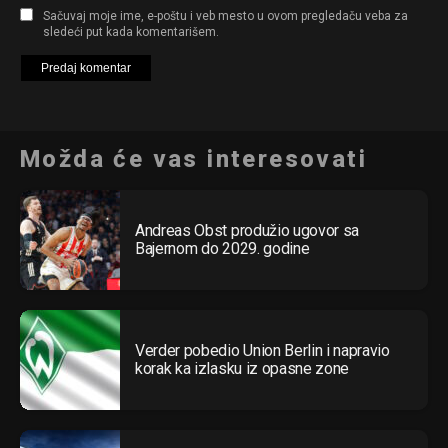
Sačuvaj moje ime, e-poštu i veb mesto u ovom pregledaču veba za
sledeći put kada komentarišem.
Možda će vas interesovati
Andreas Obst produžio ugovor sa
Bajernom do 2029. godine
Verder pobedio Union Berlin i napravio
korak ka izlasku iz opasne zone