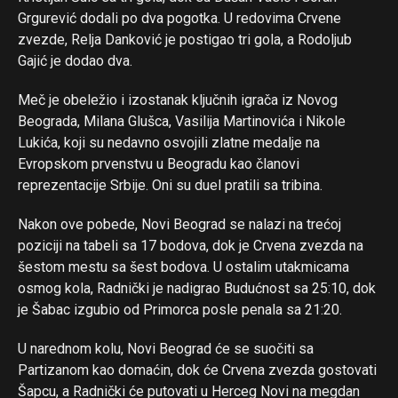
Grgurević dodali po dva pogotka. U redovima Crvene
zvezde, Relja Danković je postigao tri gola, a Rodoljub
Gajić je dodao dva.
Meč je obeležio i izostanak ključnih igrača iz Novog
Beograda, Milana Glušca, Vasilija Martinovića i Nikole
Lukića, koji su nedavno osvojili zlatne medalje na
Evropskom prvenstvu u Beogradu kao članovi
reprezentacije Srbije. Oni su duel pratili sa tribina.
Nakon ove pobede, Novi Beograd se nalazi na trećoj
poziciji na tabeli sa 17 bodova, dok je Crvena zvezda na
Flipboard
šestom mestu sa šest bodova. U ostalim utakmicama
osmog kola, Radnički je nadigrao Budućnost sa 25:10, dok
Reddit
je Šabac izgubio od Primorca posle penala sa 21:20.
Pinterest
Whatsapp
U narednom kolu, Novi Beograd će se suočiti sa
Partizanom kao domaćin, dok će Crvena zvezda gostovati
Email
Šapcu, a Radnički će putovati u Herceg Novi na megdan