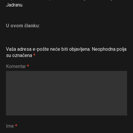
Jadranu.
U ovom članku:
Vaša adresa e-pošte neće biti objavljena.
Neophodna polja
su označena
*
Komentar
*
Ime
*