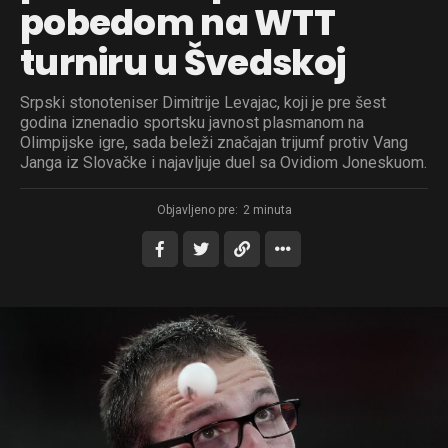
pobedom na WTT
turniru u Švedskoj
Srpski stonoteniser Dimitrije Levajac, koji je pre šest
godina iznenadio sportsku javnost plasmanom na
Olimpijske igre, sada beleži značajan trijumf protiv Vang
Janga iz Slovačke i najavljuje duel sa Ovidiom Joneskuom.
Objavljeno pre:
2 minuta