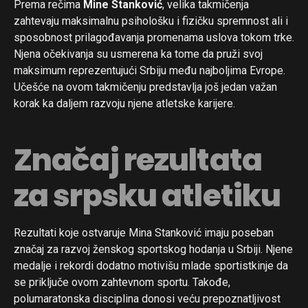
Prema rečima
Mine Stanković
, velika takmičenja
zahtevaju maksimalnu psihološku i fizičku spremnost ali i
sposobnost prilagođavanja promenama uslova tokom trke.
Njena očekivanja su usmerena ka tome da pruži svoj
maksimum reprezentujući Srbiju među najboljima Evrope.
Učešće na ovom takmičenju predstavlja još jedan važan
korak ka daljem razvoju njene atletske karijere.
Značaj rezultata
za srpsku atletiku
Rezultati koje ostvaruje Mina Stanković imaju poseban
značaj za razvoj ženskog sportskog hodanja u Srbiji. Njene
medalje i rekordi dodatno motivišu mlade sportistkinje da
se priključe ovom zahtevnom sportu. Takođe,
polumaratonska disciplina donosi veću prepoznatljivost