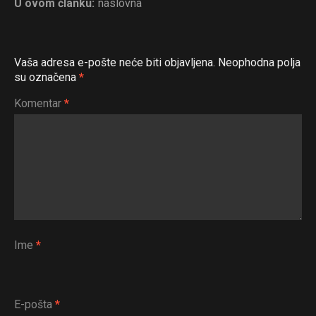
U ovom članku:
naslovna
Vaša adresa e-pošte neće biti objavljena.
Neophodna polja
su označena
*
Komentar
*
Ime
*
E-pošta
*