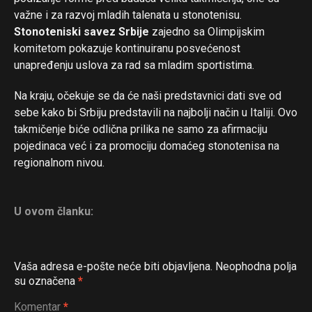
važne i za razvoj mladih talenata u stonotenisu.
Stonoteniski savez Srbije
zajedno sa Olimpijskim
komitetom pokazuje kontinuiranu posvećenost
Flipboard
unapređenju uslova za rad sa mladim sportistima.
Reddit
Na kraju, očekuje se da će naši predstavnici dati sve od
Pinterest
sebe kako bi Srbiju predstavili na najbolji način u Italiji. Ovo
Whatsapp
takmičenje biće odlična prilika ne samo za afirmaciju
Email
pojedinaca već i za promociju domaćeg stonotenisa na
regionalnom nivou.
U ovom članku:
Vaša adresa e-pošte neće biti objavljena.
Neophodna polja
su označena
*
Komentar
*