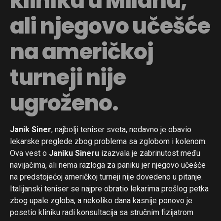
kliniku u Milanu,
ali njegovo učešće
na američkoj
turneji nije
ugroženo.
Janik Siner
, najbolji teniser sveta, nedavno je obavio
lekarske preglede zbog problema sa zglobom i kolenom.
Ova vest o
Janiku Sineru
izazvala je zabrinutost među
navijačima, ali nema razloga za paniku jer njegovo učešće
na predstojećoj američkoj turneji nije dovedeno u pitanje.
Italijanski teniser se najpre obratio lekarima prošlog petka
zbog upale zgloba, a nekoliko dana kasnije ponovo je
posetio kliniku radi konsultacija sa stručnim fizijatrom