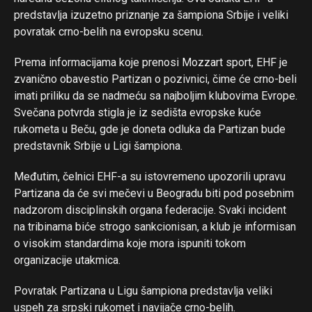
predstavlja izuzetno priznanje za šampiona Srbije i veliki
povratak crno-belih na evropsku scenu.
Prema informacijama koje prenosi Mozzart sport, EHF je
zvanično obavestio Partizan o pozivnici, čime će crno-beli
imati priliku da se nadmeću sa najboljim klubovima Evrope.
Svečana potvrda stigla je iz sedišta evropske kuće
rukometa u Beču, gde je doneta odluka da Partizan bude
predstavnik Srbije u Ligi šampiona.
Međutim, čelnici EHF-a su istovremeno upozorili upravu
Partizana da će svi mečevi u Beogradu biti pod posebnim
nadzorom disciplinskih organa federacije. Svaki incident
na tribinama biće strogo sankcionisan, a klub je informisan
o visokim standardima koje mora ispuniti tokom
organizacije utakmica.
Povratak Partizana u Ligu šampiona predstavlja veliki
uspeh za srpski rukomet i navijače crno-belih.
Flipboard