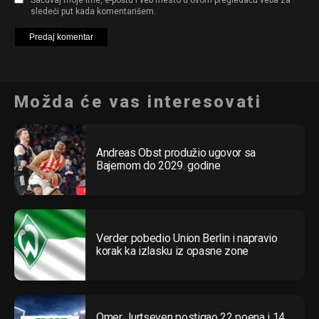
sledeći put kada komentarišem.
Možda će vas interesovati
Andreas Obst produžio ugovor sa
Bajernom do 2029. godine
Verder pobedio Union Berlin i napravio
korak ka izlasku iz opasne zone
Omer Jurtseven postigao 22 poena i 14