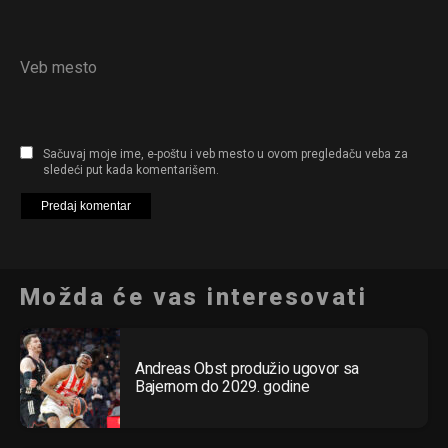
Veb mesto
Sačuvaj moje ime, e-poštu i veb mesto u ovom pregledaču veba za
sledeći put kada komentarišem.
Možda će vas interesovati
Andreas Obst produžio ugovor sa
Bajernom do 2029. godine