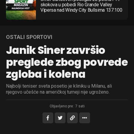
skokova u pobedi Rio Grande Valley
Vipersa nad Windy City Bullsima 137:100
OSTALI SPORTOVI
Janik Siner završio
preglede zbog povrede
zgloba i kolena
Najbolji teniser sveta posetio je kliniku u Milanu, ali
njegovo učešće na američkoj turneji nije ugroženo.
Objavljeno pre:
7 sati