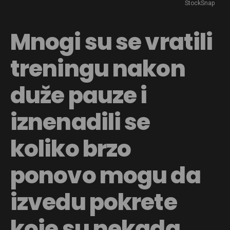
StockSnap
Mnogi su se vratili
treningu nakon
duže pauze i
iznenadili se
koliko brzo
ponovo mogu da
izvedu pokrete
koje su nekada