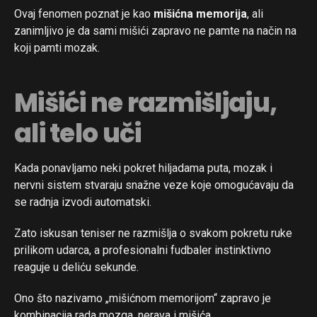
Ovaj fenomen poznat je kao
mišićna memorija
, ali
zanimljivo je da sami mišići zapravo ne pamte na način na
koji pamti mozak.
Mišići ne razmišljaju,
ali telo uči
Kada ponavljamo neki pokret hiljadama puta, mozak i
nervni sistem stvaraju snažne veze koje omogućavaju da
se radnja izvodi automatski.
Zato iskusan teniser ne razmišlja o svakom pokretu ruke
prilikom udarca, a profesionalni fudbaler instinktivno
reaguje u deliću sekunde.
Ono što nazivamo „mišićnom memorijom“ zapravo je
kombinacija rada mozga, nerava i mišića.