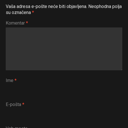
Vaša adresa e-pošte neće biti objavljena.
Neophodna polja
su označena
*
Komentar
*
Ime
*
E-pošta
*