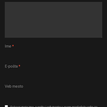
Ime
*
E-pošta
*
Veb mesto
Sačuvaj moje ime, e-poštu i veb mesto u ovom pregledaču veba za