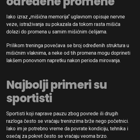
određene promene
Iako izraz „mišićna memorija“ uglavnom opisuje nervne
veze, istraživanja su pokazala da tokom rasta mišića
dolazi do promena u samim mišićnim ćelijama.
Prilikom treninga povećava se broj određenih struktura u
mišićnim vlaknima, a neke od tih promena mogu doprineti
lakšem ponovnom napretku nakon perioda mirovanja.
Najbolji primeri su
sportisti
Sportisti koji naprave pauzu zbog povrede ili drugih
razloga često se vraćaju treninzima brže nego početnici.
Iako im je potrebno vreme da povrate kondiciju, tehnika i
osećaj za pokret često se vraćaju veoma brzo.