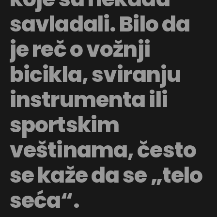
savladali. Bilo da
je reč o vožnji
bicikla, sviranju
instrumenta ili
sportskim
veštinama, često
se kaže da se „telo
seća“.