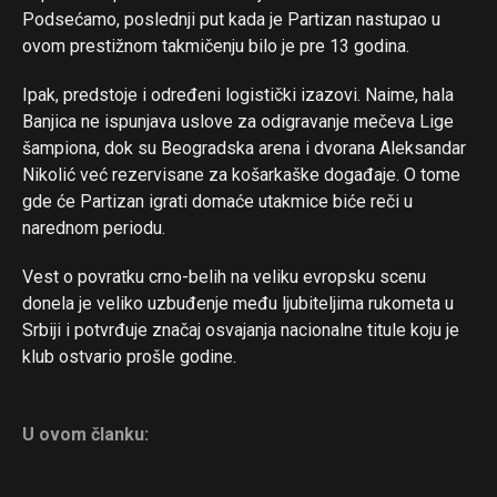
Podsećamo, poslednji put kada je Partizan nastupao u
Reddit
ovom prestižnom takmičenju bilo je pre 13 godina.
Pinterest
Ipak, predstoje i određeni logistički izazovi. Naime, hala
Whatsapp
Banjica ne ispunjava uslove za odigravanje mečeva Lige
Email
šampiona, dok su Beogradska arena i dvorana Aleksandar
Nikolić već rezervisane za košarkaške događaje. O tome
gde će Partizan igrati domaće utakmice biće reči u
narednom periodu.
Vest o povratku crno-belih na veliku evropsku scenu
donela je veliko uzbuđenje među ljubiteljima rukometa u
Srbiji i potvrđuje značaj osvajanja nacionalne titule koju je
klub ostvario prošle godine.
U ovom članku: