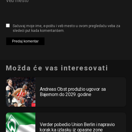
Veb mesto
Sačuvaj moje ime, e-poštu i veb mesto u ovom pregledaču veba za
sledeći put kada komentarišem.
Možda će vas interesovati
Andreas Obst produžio ugovor sa
Bajernom do 2029. godine
Verder pobedio Union Berlin i napravio
korak ka izlasku iz opasne zone