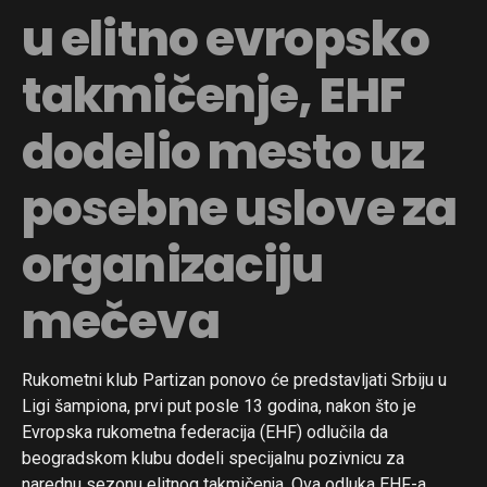
u elitno evropsko
takmičenje, EHF
dodelio mesto uz
posebne uslove za
organizaciju
mečeva
Rukometni klub Partizan ponovo će predstavljati Srbiju u
Ligi šampiona, prvi put posle 13 godina, nakon što je
Evropska rukometna federacija (EHF) odlučila da
beogradskom klubu dodeli specijalnu pozivnicu za
narednu sezonu elitnog takmičenja. Ova odluka EHF-a