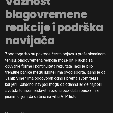
Važnost
blagovremene
reakcije i podrška
navijača
Zbog toga što su povrede česta pojava u profesionalnom
tenisu, blagovremena reakcija može biti ključna za
očuvanje forme i kontinuiteta rezultata. Iako je bilo
trenutne panike među ljubiteljima ovog sporta, jasno je da
Janik Siner
ima odgovoran odnos prema svom telu i
karijeri. Konačno, navijači mogu da odahnu jer će najbolji
svetski teniser nastaviti sezonu bez dužih pauza i sa
jasnim ciljem da ostane na vrhu ATP liste.