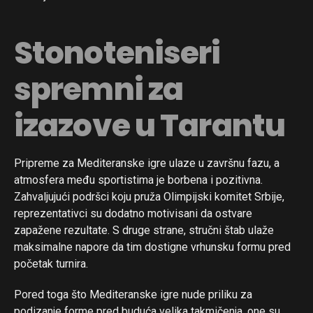
Stonoteniseri
spremni za
izazove u Tarantu
Pripreme za Mediteranske igre ulaze u završnu fazu, a
atmosfera među sportistima je borbena i pozitivna.
Zahvaljujući podršci koju pruža Olimpijski komitet Srbije,
reprezentativci su dodatno motivisani da ostvare
zapažene rezultate. S druge strane, stručni štab ulaže
maksimalne napore da tim dostigne vrhunsku formu pred
početak turnira.
Pored toga što Mediteranske igre nude priliku za
podizanje forme pred buduća velika takmičenja, one su