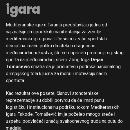
igara
Mediteranske igre u Tarantu predstavljaju jednu od
najznačajnijih sportskih manifestacija za zemlje
mediteranskog regiona. Učesnici iz više sportskih
disciplina imaće priliku da steknu dragoceno
međunarodno iskustvo, što će doprineti promociji srpskog
sporta na međunarodnoj sceni. Zbog toga
Dejan
Tomašević
smatra da je prisustvo i podrška nacionalnog
olimpijskog tela ključna za moral i motivaciju naših
sportista.
Kao rezultat ove posete, članovi stonoteniske
reprezentacije su dobili potvrdu da će imati punu
logističku i institucionalnu podršku tokom Mediteranskih
igara. Takođe, Tomašević im je poželeo mnogo sreće i
uspeha, podvlačeći značaj svakodnevnog truda na putu do
medalja.