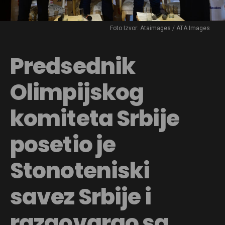
Foto Izvor: Ataimages / ATA Images
Predsednik
Olimpijskog
komiteta Srbije
posetio je
Stonoteniski
savez Srbije i
razgovarao sa