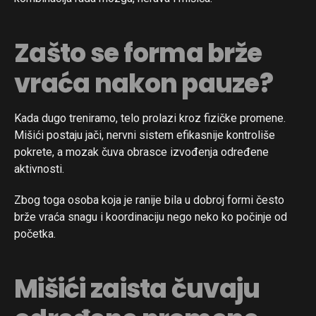
Zašto se forma brže
vraća nakon pauze?
Kada dugo treniramo, telo prolazi kroz fizičke promene.
Mišići postaju jači, nervni sistem efikasnije kontroliše
pokrete, a mozak čuva obrasce izvođenja određene
aktivnosti.
Zbog toga osoba koja je ranije bila u dobroj formi često
brže vraća snagu i koordinaciju nego neko ko počinje od
početka.
Mišići zaista čuvaju