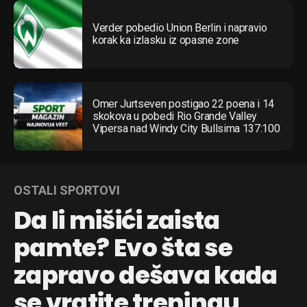
Verder pobedio Union Berlin i napravio
korak ka izlasku iz opasne zone
Omer Jurtseven postigao 22 poena i 14
skokova u pobedi Rio Grande Valley
Vipersa nad Windy City Bullsima 137:100
OSTALI SPORTOVI
Da li mišići zaista
pamte? Evo šta se
zapravo dešava kada
se vratite treningu