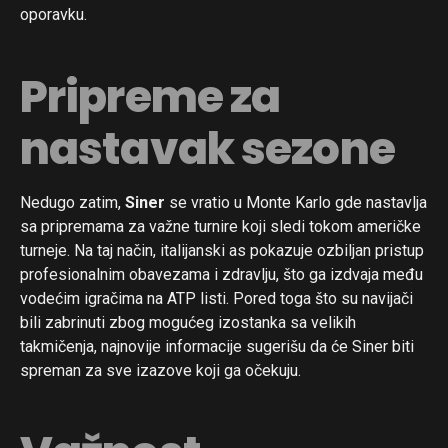
oporavku.
Pripreme za
nastavak sezone
Nedugo zatim,
Siner
se vratio u Monte Karlo gde nastavlja
sa pripremama za važne turnire koji sledi tokom američke
turneje. Na taj način, italijanski as pokazuje ozbiljan pristup
profesionalnim obavezama i zdravlju, što ga izdvaja među
vodećim igračima na ATP listi. Pored toga što su navijači
bili zabrinuti zbog mogućeg izostanka sa velikih
takmičenja, najnovije informacije sugerišu da će Siner biti
spreman za sve izazove koji ga očekuju.