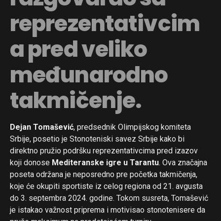
reprezentativcim
a pred veliko
međunarodno
takmičenje.
Dejan Tomašević
, predsednik Olimpijskog komiteta
Srbije, posetio je Stonoteniski savez Srbije kako bi
direktno pružio podršku reprezentativcima pred izazov
koji donose
Mediteranske igre u Tarantu
. Ova značajna
poseta održana je neposredno pre početka takmičenja,
koje će okupiti sportiste iz celog regiona od 21. avgusta
do 3. septembra 2024. godine. Tokom susreta, Tomašević
je istakao važnost priprema i motivisao stonotenisere da