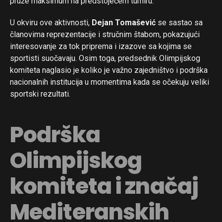
pruže maksimum na predstojećem turniru.
U okviru ove aktivnosti,
Dejan Tomašević
se sastao sa
članovima reprezentacije i stručnim štabom, pokazujući
interesovanje za tok priprema i izazove sa kojima se
sportisti suočavaju. Osim toga, predsednik Olimpijskog
komiteta naglasio je koliko je važno zajedništvo i podrška
nacionalnih institucija u momentima kada se očekuju veliki
sportski rezultati.
Podrška
Olimpijskog
komiteta i značaj
Mediteranskih