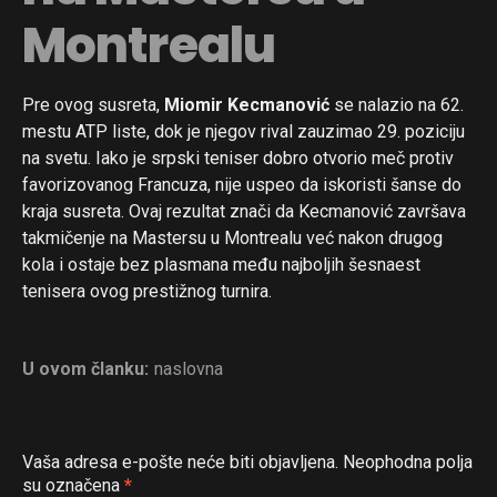
Montrealu
Pre ovog susreta,
Miomir Kecmanović
se nalazio na 62.
mestu ATP liste, dok je njegov rival zauzimao 29. poziciju
na svetu. Iako je srpski teniser dobro otvorio meč protiv
favorizovanog Francuza, nije uspeo da iskoristi šanse do
kraja susreta. Ovaj rezultat znači da Kecmanović završava
takmičenje na Mastersu u Montrealu već nakon drugog
kola i ostaje bez plasmana među najboljih šesnaest
tenisera ovog prestižnog turnira.
U ovom članku:
naslovna
Vaša adresa e-pošte neće biti objavljena.
Neophodna polja
su označena
*