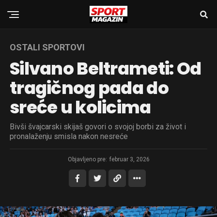
OSTALI SPORTOVI
Silvano Beltrameti: Od
tragičnog pada do
sreće u kolicima
Bivši švajcarski skijaš govori o svojoj borbi za život i
pronalaženju smisla nakon nesreće
Objavljeno pre:
februar 3, 2026