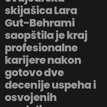
skijašica Lara
Gut-Behrami
saopštila je kraj
profesionalne
karijere nakon
gotovo dve
decenije uspeha i
osvojenih