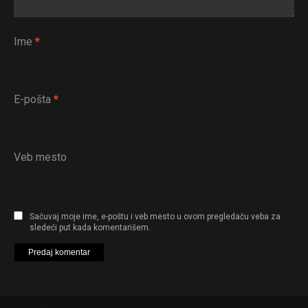
Email
Ime
*
E-pošta
*
Veb mesto
Sačuvaj moje ime, e-poštu i veb mesto u ovom pregledaču veba za
sledeći put kada komentarišem.