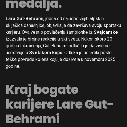
medalja.
Lara Gut-Behrami
, jedna od najuspešnijih alpskih
skijašica današnjice, objavila je da završava svoju sportsku
karijeru. Ova vest o povlačenju šampionke iz
Švajcarske
izazvala je brojne reakcije u ski svetu. Nakon skoro 20
godina takmičenja, Gut-Behrami odlučila je da više ne
učestvuje u
Svetskom kupu
. Odluka je usledila posle
teške povrede kolena koju je doživela u novembru 2025.
godine.
Kraj bogate
karijere Lare Gut-
Behrami