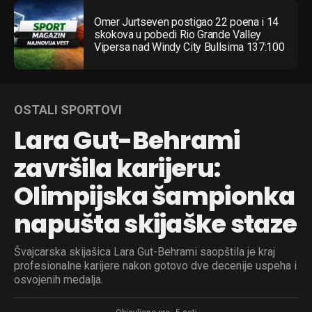
Omer Jurtseven postigao 22 poena i 14
skokova u pobedi Rio Grande Valley
Vipersa nad Windy City Bullsima 137:100
OSTALI SPORTOVI
Lara Gut-Behrami
završila karijeru:
Olimpijska šampionka
napušta skijaške staze
Švajcarska skijašica Lara Gut-Behrami saopštila je kraj
profesionalne karijere nakon gotovo dve decenije uspeha i
osvojenih medalja.