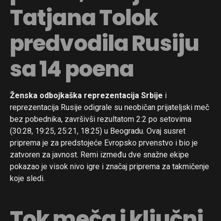
Tatjana Tolok
predvodila Rusiju
sa 14 poena
Ženska odbojkaška reprezentacija Srbije
i
reprezentacija Rusije odigrale su neobičan prijateljski meč
bez pobednika, završivši rezultatom 2:2 po setovima
(30:28, 19:25, 25:21, 18:25) u Beogradu. Ovaj susret
priprema je za predstojeće Evropsko prvenstvo i bio je
zatvoren za javnost. Remi između dve snažne ekipe
pokazao je visok nivo igre i značaj priprema za takmičenje
koje sledi.
Tok meča i ključni