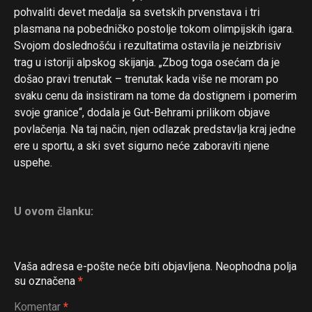
pohvaliti devet medalja sa svetskih prvenstava i tri
plasmana na pobedničko postolje tokom olimpijskih igara.
Svojom doslednošću i rezultatima ostavila je neizbrisiv
trag u istoriji alpskog skijanja. „Zbog toga osećam da je
došao pravi trenutak – trenutak kada više ne moram po
svaku cenu da insistiram na tome da dostignem i pomerim
svoje granice“, dodala je Gut-Behrami prilikom objave
povlačenja. Na taj način, njen odlazak predstavlja kraj jedne
ere u sportu, a ski svet sigurno neće zaboraviti njene
uspehe.
U ovom članku:
Vaša adresa e-pošte neće biti objavljena.
Neophodna polja
su označena
*
Komentar
*