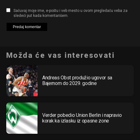
Sačuvaj moje ime, e-poštu i veb mesto u ovom pregledaču veba za
sledeći put kada komentarišem.
Možda će vas interesovati
Andreas Obst produžio ugovor sa
Bajernom do 2029. godine
Verder pobedio Union Berlin i napravio
korak ka izlasku iz opasne zone