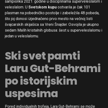
šampionka 2021. godine u disciplinama superveleslalom i
veleslalom. U
Svetskom kupu
ostvarila je čak 101
plasman na pobedničko postolje i zabeležila 48 pobeda,
što joj donosi izjednačeno prvo mesto na večnoj listi
švajcarskih skijašica sa Vreni Šnajder. Osvojila je ukupno
sedam Malih kristalnih globusa: šest u superveleslalomu i
jedan u veleslalomu.
Ski svet pamti
Laru Gut-Behrami
po istorijskim
uspesima
Pored individualnih trofeja, Lara Gut-Behrami se može