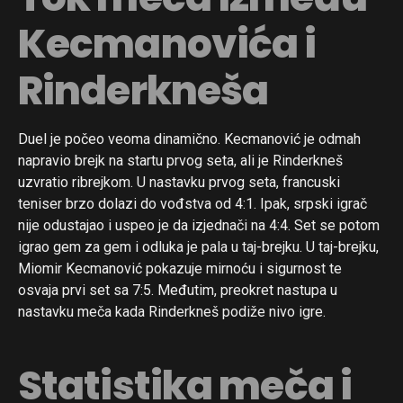
Kecmanovića i
Rinderkneša
Duel je počeo veoma dinamično. Kecmanović je odmah
napravio brejk na startu prvog seta, ali je Rinderkneš
uzvratio ribrejkom. U nastavku prvog seta, francuski
teniser brzo dolazi do vođstva od 4:1. Ipak, srpski igrač
nije odustajao i uspeo je da izjednači na 4:4. Set se potom
igrao gem za gem i odluka je pala u taj-brejku. U taj-brejku,
Miomir Kecmanović pokazuje mirnoću i sigurnost te
osvaja prvi set sa 7:5. Međutim, preokret nastupa u
nastavku meča kada Rinderkneš podiže nivo igre.
Statistika meča i