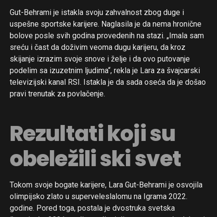
Gut-Behrami je istakla svoju zahvalnost zbog duge i
uspešne sportske karijere. Naglasila je da nema hronične
bolove posle svih godina provedenih na stazi. „Imala sam
sreću i čast da doživim veoma dugu karijeru, da kroz
skijanje izrazim svoje snove i želje i da ovo putovanje
podelim sa izuzetnim ljudima“, rekla je Lara za švajcarski
televizijski kanal RSI. Istakla je da sada oseća da je došao
pravi trenutak za povlačenje.
Rezultati koji su
obeležili ski svet
Tokom svoje bogate karijere, Lara Gut-Behrami je osvojila
olimpijsko zlato u superveleslalomu na Igrama 2022.
godine. Pored toga, postala je dvostruka svetska