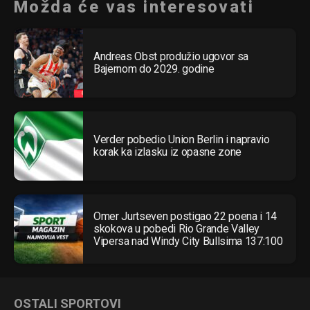
Možda će vas interesovati
Andreas Obst produžio ugovor sa
Bajernom do 2029. godine
Verder pobedio Union Berlin i napravio
korak ka izlasku iz opasne zone
Omer Jurtseven postigao 22 poena i 14
skokova u pobedi Rio Grande Valley
Vipersa nad Windy City Bullsima 137:100
OSTALI SPORTOVI