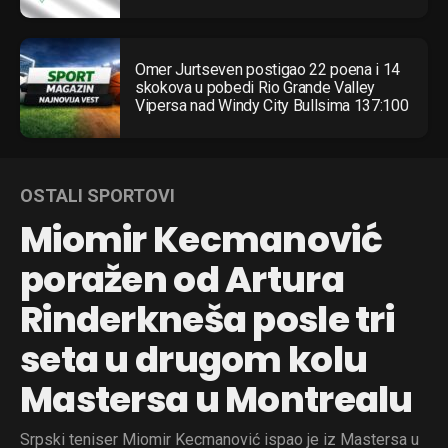
Omer Jurtseven postigao 22 poena i 14
skokova u pobedi Rio Grande Valley
Vipersa nad Windy City Bullsima 137:100
OSTALI SPORTOVI
Miomir Kecmanović
poražen od Artura
Rinderkneša posle tri
seta u drugom kolu
Mastersa u Montrealu
Srpski teniser Miomir Kecmanović ispao je iz Mastersa u