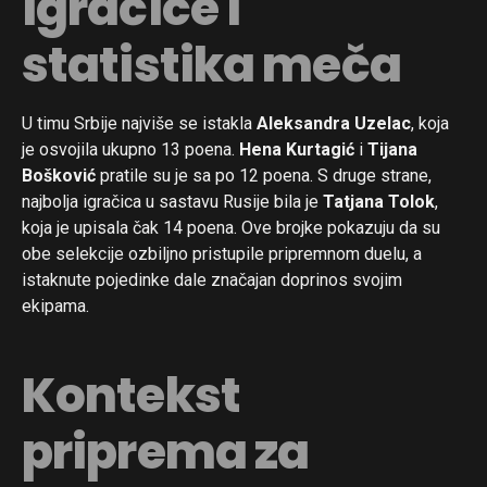
igračice i
statistika meča
U timu Srbije najviše se istakla
Aleksandra Uzelac
, koja
je osvojila ukupno 13 poena.
Hena Kurtagić
i
Tijana
Bošković
pratile su je sa po 12 poena. S druge strane,
najbolja igračica u sastavu Rusije bila je
Tatjana Tolok
,
koja je upisala čak 14 poena. Ove brojke pokazuju da su
obe selekcije ozbiljno pristupile pripremnom duelu, a
istaknute pojedinke dale značajan doprinos svojim
ekipama.
Kontekst
priprema za