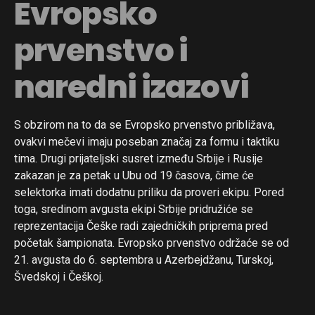
Evropsko
prvenstvo i
naredni izazovi
S obzirom na to da se Evropsko prvenstvo približava,
ovakvi mečevi imaju poseban značaj za formu i taktiku
tima. Drugi prijateljski susret između Srbije i Rusije
zakazan je za petak u Ubu od 19 časova, čime će
selektorka imati dodatnu priliku da proveri ekipu. Pored
toga, sredinom avgusta ekipi Srbije pridružiće se
reprezentacija Češke radi zajedničkih priprema pred
početak šampionata. Evropsko prvenstvo održaće se od
Flipboard
21. avgusta do 6. septembra u Azerbejdžanu, Turskoj,
Reddit
Švedskoj i Češkoj.
Pinterest