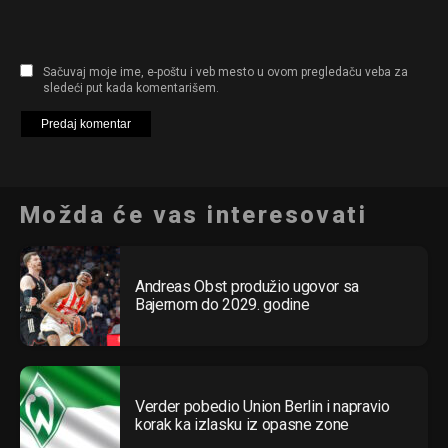
Sačuvaj moje ime, e-poštu i veb mesto u ovom pregledaču veba za
sledeći put kada komentarišem.
Možda će vas interesovati
Andreas Obst produžio ugovor sa
Bajernom do 2029. godine
Verder pobedio Union Berlin i napravio
korak ka izlasku iz opasne zone