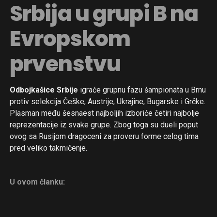
Srbija u grupi B na
Whatsapp
Email
Evropskom
prvenstvu
Odbojkašice Srbije
igraće grupnu fazu šampionata u Brnu
protiv selekcija Češke, Austrije, Ukrajine, Bugarske i Grčke.
Plasman među šesnaest najboljih izboriće četiri najbolje
reprezentacije iz svake grupe. Zbog toga su dueli poput
ovog sa Rusijom dragoceni za proveru forme celog tima
pred veliko takmičenje.
U ovom članku: