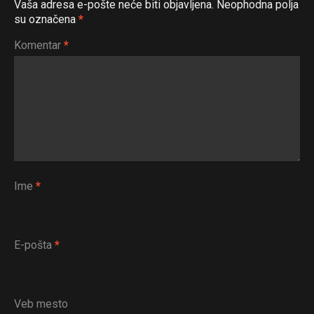
Vaša adresa e-pošte neće biti objavljena.
Neophodna polja
su označena
*
Komentar
*
Ime
*
E-pošta
*
Veb mesto