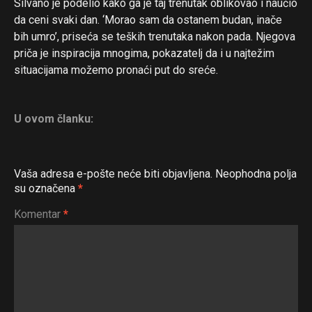
Silvano je podelio kako ga je taj trenutak oblikovao i naučio
da ceni svaki dan. ‘Morao sam da ostanem budan, inače
bih umro’, priseća se teških trenutaka nakon pada. Njegova
priča je inspiracija mnogima, pokazatelj da i u najtežim
situacijama možemo pronaći put do sreće.
U ovom članku:
Vaša adresa e-pošte neće biti objavljena.
Neophodna polja
su označena
*
Komentar
*
Flipboard
Reddit
Pinterest
Whatsapp