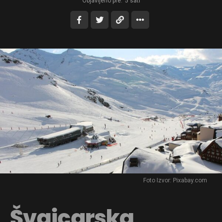
Objavljeno pre:
5 sati
Foto Izvor: Pixabay.com
Švajcarska