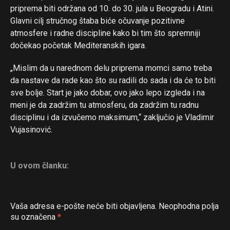
priprema biti održana od 10. do 30. jula u Beogradu i Atini.
Glavni cilj stručnog štaba biće očuvanje pozitivne
atmosfere i radne discipline kako bi tim što spremniji
dočekao početak Mediteranskih igara.
„Mislim da u narednom delu priprema momci samo treba
da nastave da rade kao što su radili do sada i da će to biti
sve bolje. Start je jako dobar, ovo jako lepo izgleda i na
meni je da zadržim tu atmosferu, da zadržim tu radnu
disciplinu i da izvučemo maksimum,“ zaključio je Vladimir
Vujasinović.
U ovom članku:
Vaša adresa e-pošte neće biti objavljena.
Neophodna polja
su označena
*