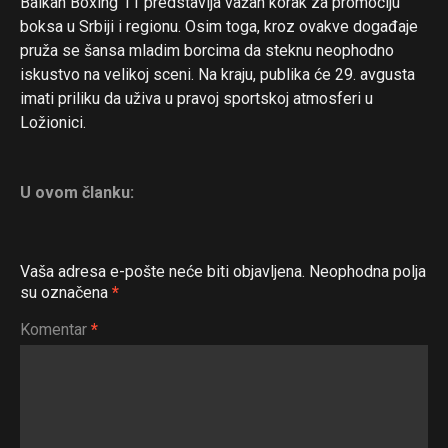
Balkan Boxing 11 predstavlja važan korak za promociju
boksa u Srbiji i regionu. Osim toga, kroz ovakve događaje
pruža se šansa mladim borcima da steknu neophodno
iskustvo na velikoj sceni. Na kraju, publika će 29. avgusta
imati priliku da uživa u pravoj sportskoj atmosferi u
Ložionici.
U ovom članku:
Vaša adresa e-pošte neće biti objavljena.
Neophodna polja
su označena
*
Komentar
*