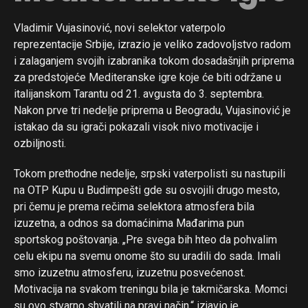
Vladimir Vujasinović, novi selektor vaterpolo
reprezentacije Srbije, izrazio je veliko zadovoljstvo radom
i zalaganjem svojih izabranika tokom dosadašnjih priprema
za predstojeće Mediteranske igre koje će biti održane u
italijanskom Tarantu od 21. avgusta do 3. septembra.
Nakon prve tri nedelje priprema u Beogradu, Vujasinović je
istakao da su igrači pokazali visok nivo motivacije i
ozbiljnosti.
Tokom prethodne nedelje, srpski vaterpolisti su nastupili
na OTP Kupu u Budimpešti gde su osvojili drugo mesto,
pri čemu je prema rečima selektora atmosfera bila
izuzetna, a odnos sa domaćinima Mađarima pun
sportskog poštovanja. „Pre svega bih hteo da pohvalim
celu ekipu na svemu onome što su uradili do sada. Imali
smo izuzetnu atmosferu, izuzetnu posvećenost.
Motivacija na svakom treningu bila je takmičarska. Momci
su ovo stvarno shvatili na pravi način,“ izjavio je