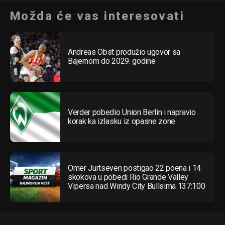
Možda će vas interesovati
Andreas Obst produžio ugovor sa
Bajernom do 2029. godine
Verder pobedio Union Berlin i napravio
korak ka izlasku iz opasne zone
Omer Jurtseven postigao 22 poena i 14
skokova u pobedi Rio Grande Valley
Vipersa nad Windy City Bullsima 137:100