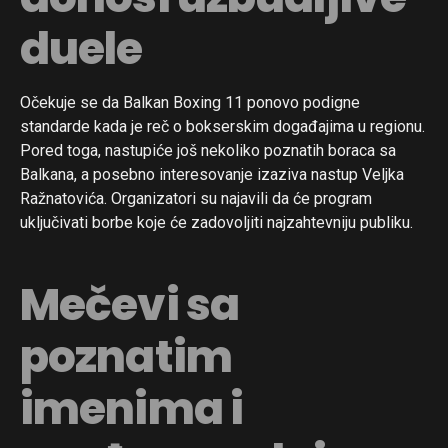
duele
Očekuje se da Balkan Boxing 11 ponovo podigne
standarde kada je reč o bokserskim događajima u regionu.
Pored toga, nastupiće još nekoliko poznatih boraca sa
Balkana, a posebno interesovanje izaziva nastup Veljka
Ražnatovića. Organizatori su najavili da će program
uključivati borbe koje će zadovoljiti najzahtevniju publiku.
Mečevi sa
poznatim
imenima i