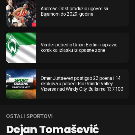
Andreas Obst produžio ugovor sa
Bajernom do 2029. godine
Verder pobedio Union Berlin i napravio
korak ka izlasku iz opasne zone
Omer Jurtseven postigao 22 poena i 14
skokova u pobedi Rio Grande Valley
Vipersa nad Windy City Bullsima 137:100
OSTALI SPORTOVI
Dejan Tomašević