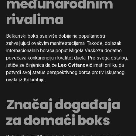
međunarodnim
rivalima
Balkanski boks sve više dobija na popularnosti
zahvaljujući ovakvim manifestacijama. Takođe, dolazak
internacionalnih boraca poput Migela Vaskeza dodatno
povećava konkurenciju i kvalitet duela. Pre svega ostalog,
ističe se činjenica da će
Leo Cvitanović
imati priliku da
potvrdi svoj status perspektivnog borca protiv iskusnog
rivala iz Kolumbije.
Značaj događaja
za domaći boks