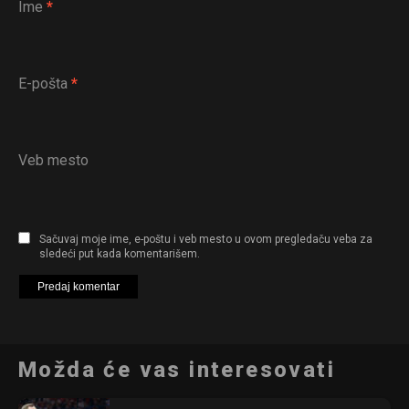
Ime
*
E-pošta
*
Veb mesto
Sačuvaj moje ime, e-poštu i veb mesto u ovom pregledaču veba za
sledeći put kada komentarišem.
Možda će vas interesovati