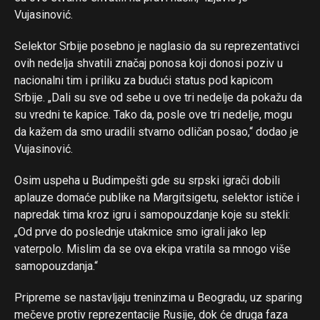
Vujasinović.
Selektor Srbije posebno je naglasio da su reprezentativci
ovih nedelja shvatili značaj ponosa koji donosi poziv u
nacionalni tim i priliku za budući status pod kapicom
Srbije. „Dali su sve od sebe u ove tri nedelje da pokažu da
su vredni te kapice. Tako da, posle ove tri nedelje, mogu
Flipboard
da kažem da smo uradili stvarno odličan posao,“ dodao je
Reddit
Vujasinović.
Pinterest
Osim uspeha u Budimpešti gde su srpski igrači dobili
Whatsapp
aplauze domaće publike na Margitsigetu, selektor ističe i
Email
napredak tima kroz igru i samopouzdanje koje su stekli:
„Od prve do poslednje utakmice smo igrali jako lep
vaterpolo. Mislim da se ova ekipa vratila sa mnogo više
samopouzdanja.“
Pripreme se nastavljaju treninzima u Beogradu, uz sparing
mečeve protiv reprezentacije Rusije, dok će druga faza