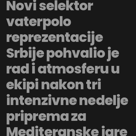
Novi selektor
vaterpolo
reprezentacije
Srbije pohvalio je
rad i atmosferu u
ekipi nakon tri
intenzivne nedelje
priprema za
Mediteranske igre