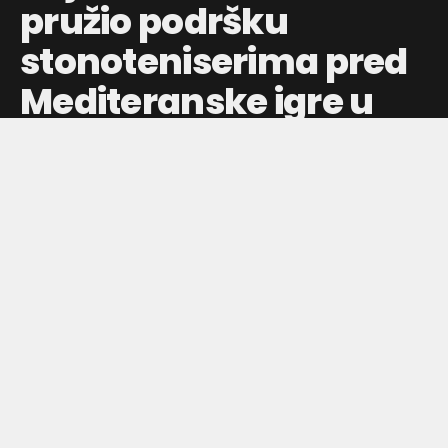
pružio podršku
stonoteniserima pred
Mediteranske igre u
Tarantu
Predsednik Olimpijskog komiteta Srbije posetio je
Stonoteniski savez Srbije i razgovarao sa
reprezentativcima pred veliko međunarodno takmičenje.
Objavljeno pre:
8 sati