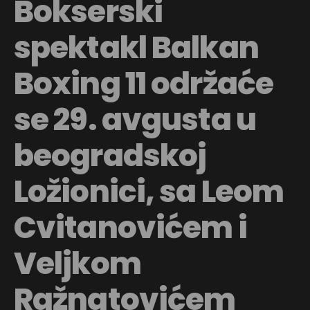
Bokserski
spektakl Balkan
Boxing 11 održaće
se 29. avgusta u
beogradskoj
Ložionici, sa Leom
Cvitanovićem i
Veljkom
Ražnatovićem