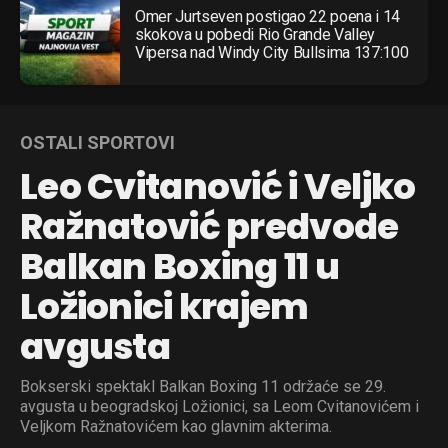
Omer Jurtseven postigao 22 poena i 14
skokova u pobedi Rio Grande Valley
Vipersa nad Windy City Bullsima 137:100
OSTALI SPORTOVI
Leo Cvitanović i Veljko
Ražnatović predvode
Balkan Boxing 11 u
Ložionici krajem
avgusta
Bokserski spektakl Balkan Boxing 11 održaće se 29.
avgusta u beogradskoj Ložionici, sa Leom Cvitanovićem i
Veljkom Ražnatovićem kao glavnim akterima.