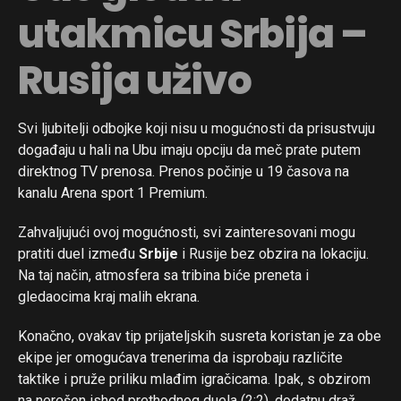
utakmicu Srbija –
Rusija uživo
Svi ljubitelji odbojke koji nisu u mogućnosti da prisustvuju
događaju u hali na Ubu imaju opciju da meč prate putem
direktnog TV prenosa. Prenos počinje u 19 časova na
kanalu Arena sport 1 Premium.
Zahvaljujući ovoj mogućnosti, svi zainteresovani mogu
pratiti duel između
Srbije
i Rusije bez obzira na lokaciju.
Na taj način, atmosfera sa tribina biće preneta i
gledaocima kraj malih ekrana.
Konačno, ovakav tip prijateljskih susreta koristan je za obe
ekipe jer omogućava trenerima da isprobaju različite
taktike i pruže priliku mlađim igračicama. Ipak, s obzirom
na nerešen ishod prethodnog duela (2:2), dodatnu draž