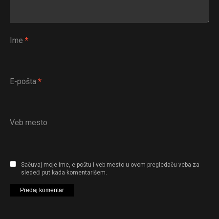
Ime
*
E-pošta
*
Veb mesto
Sačuvaj moje ime, e-poštu i veb mesto u ovom pregledaču veba za
sledeći put kada komentarišem.