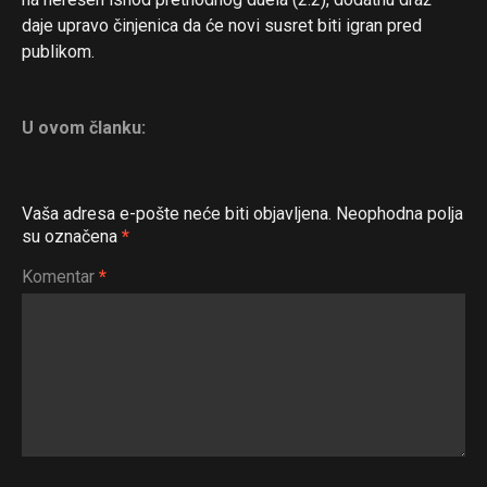
daje upravo činjenica da će novi susret biti igran pred
publikom.
U ovom članku:
Vaša adresa e-pošte neće biti objavljena.
Neophodna polja
su označena
*
Komentar
*