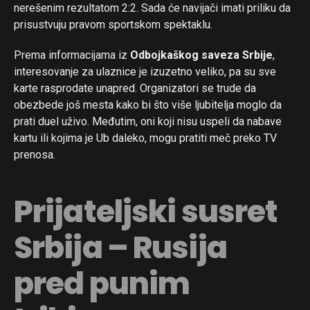
nerešenim rezultatom 2:2. Sada će navijači imati priliku da
prisustvuju pravom sportskom spektaklu.
Prema informacijama iz
Odbojkaškog saveza Srbije
,
interesovanje za ulaznice je izuzetno veliko, pa su sve
karte rasprodate unapred. Organizatori se trude da
obezbede još mesta kako bi što više ljubitelja moglo da
prati duel uživo. Međutim, oni koji nisu uspeli da nabave
kartu ili kojima je Ub daleko, mogu pratiti meč preko TV
prenosa.
Prijateljski susret
Srbija – Rusija
pred punim