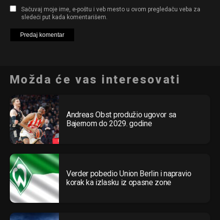
Sačuvaj moje ime, e-poštu i veb mesto u ovom pregledaču veba za
sledeći put kada komentarišem.
Možda će vas interesovati
Andreas Obst produžio ugovor sa
Bajernom do 2029. godine
Verder pobedio Union Berlin i napravio
korak ka izlasku iz opasne zone