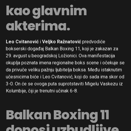
kao glavnim
akterima.
Leo Cvitanović
i
Veljko Ražnatović
predvodiće
bokserski događaj Balkan Boxing 11, koji je zakazan za
29. avgust u beogradskoj Ložionici. Ova manifestacija
okuplja poznata imena regionalne boks scene i očekuje se
da privuče veliku pažnju ljubitelja boksa. Među istaknutim
učesnicima biće i Leo Cvitanović, koji do sada ima skor od
3-0. On će se ovoga puta suprotstaviti Migelu Vaskezu iz
Kolumbije, čiji je trenutni učinak 6-8.
Balkan Boxing 11
donosi uzbudljive