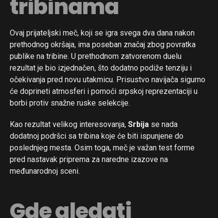
tribinama
Ovaj prijateljski meč, koji se igra svega dva dana nakon
prethodnog okršaja, ima poseban značaj zbog povratka
publike na tribine. U prethodnom zatvorenom duelu
rezultat je bio izjednačen, što dodatno podiže tenziju i
očekivanja pred novu utakmicu. Prisustvo navijača sigurno
će doprineti atmosferi i pomoći srpskoj reprezentaciji u
borbi protiv snažne ruske selekcije.
Kao rezultat velikog interesovanja,
Srbija
se nada
dodatnoj podršci sa tribina koje će biti ispunjene do
poslednjeg mesta. Osim toga, meč je važan test forme
pred nastavak priprema za naredne izazove na
međunarodnoj sceni.
Gde gledati