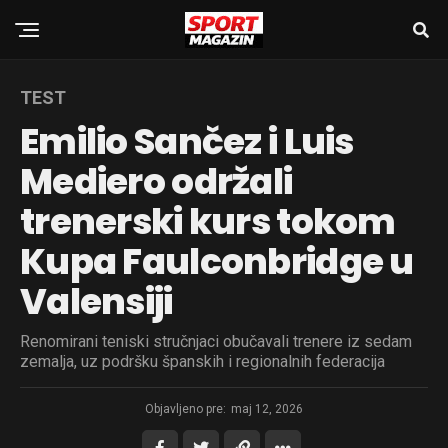
TEST
Emilio Sančez i Luis
Mediero održali
trenerski kurs tokom
Kupa Faulconbridge u
Valensiji
Renomirani teniski stručnjaci obučavali trenere iz sedam
zemalja, uz podršku španskih i regionalnih federacija
Objavljeno pre:
maj 12, 2026