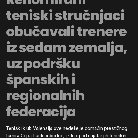
teniski stručnjaci
obučavali trenere
iz sedam zemalja,
uz podršku
španskih i
regionalnih
federacija
Teniski klub Valensija ove nedelje je domaćin prestižnog
turnira Copa Faulconbridge, jednog od najstarijih teniskih