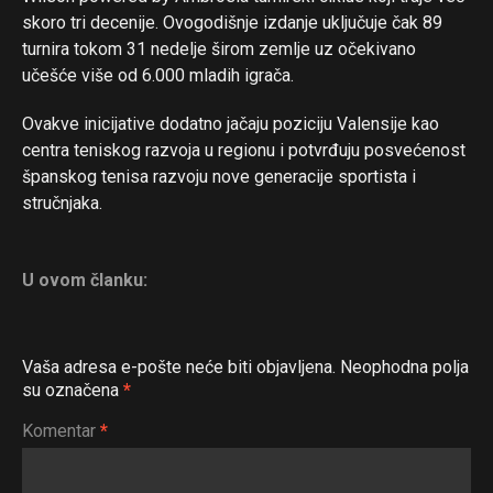
skoro tri decenije. Ovogodišnje izdanje uključuje čak 89
turnira tokom 31 nedelje širom zemlje uz očekivano
učešće više od 6.000 mladih igrača.
Ovakve inicijative dodatno jačaju poziciju Valensije kao
centra teniskog razvoja u regionu i potvrđuju posvećenost
španskog tenisa razvoju nove generacije sportista i
stručnjaka.
U ovom članku:
Vaša adresa e-pošte neće biti objavljena.
Neophodna polja
su označena
*
Komentar
*