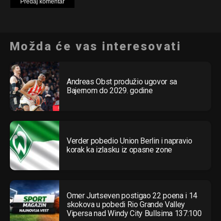
Možda će vas interesovati
Andreas Obst produžio ugovor sa
Bajernom do 2029. godine
Verder pobedio Union Berlin i napravio
korak ka izlasku iz opasne zone
Omer Jurtseven postigao 22 poena i 14
skokova u pobedi Rio Grande Valley
Vipersa nad Windy City Bullsima 137:100