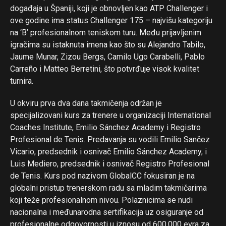
događaja u Španiji, koji je obnovljen kao ATP Challenger i
ove godine ima status Challenger 175 – najvišu kategoriju
na ‘B’ profesionalnom teniskom turu. Među prijavljenim
igračima su istaknuta imena kao što su Alejandro Tabilo,
Jaume Munar, Zizou Bergs, Camilo Ugo Carabelli, Pablo
Carreño i Matteo Berretini, što potvrđuje visok kvalitet
turnira.
U okviru prva dva dana takmičenja održan je
specijalizovani kurs za trenere u organizaciji International
Coaches Institute, Emilio Sánchez Academy i Registro
Profesional de Tenis. Predavanja su vodili Emilio Sančez
Vicario, predsednik i osnivač Emilio Sánchez Academy, i
Luis Mediero, predsednik i osnivač Registro Profesional
de Tenis. Kurs pod nazivom GlobalCC fokusiran je na
globalni pristup trenerskom radu sa mladim takmičarima
koji teže profesionalnom nivou. Polaznicima se nudi
nacionalna i međunarodna sertifikacija uz osiguranje od
profesionalne odgovornosti u iznosu od 600.000 evra za