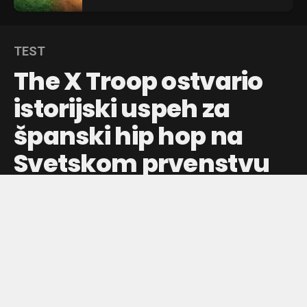
TEST
The X Troop ostvario
istorijski uspeh za
španski hip hop na
Svetskom prvenstvu
Plesni tim The X Troop iz Madrida zauzeo je šesto mesto
na Hip Hop International World Championship u Finiksu,
kao najbolji evropski i španski tim.
Objavljeno pre:
2 dana