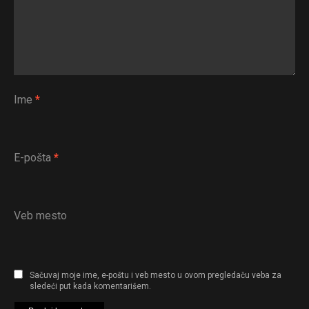
Ime
*
E-pošta
*
Veb mesto
Sačuvaj moje ime, e-poštu i veb mesto u ovom pregledaču veba za
sledeći put kada komentarišem.