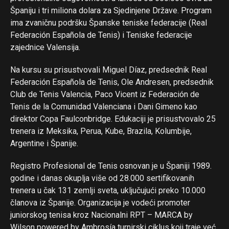
Španiju i tri miliona dolara za Sjedinjene Države. Program
ima zvaničnu podršku Španske teniske federacije (Real
Federación Española de Tenis) i Teniske federacije
zajednice Valensija.
Na kursu su prisustvovali Miguel Díaz, predsednik Real
Federación Española de Tenis, Ole Andresen, predsednik
Club de Tenis Valencia, Paco Vicent iz Federación de
Tenis de la Comunidad Valenciana i Dani Gimeno kao
direktor Copa Faulconbridge. Edukaciji je prisustvovalo 25
trenera iz Meksika, Perua, Kube, Brazila, Kolumbije,
Argentine i Španije.
Registro Profesional de Tenis osnovan je u Španiji 1989.
godine i danas okuplja više od 28.000 sertifikovanih
trenera u čak 131 zemlji sveta, uključujući preko 10.000
članova iz Španije. Organizacija je vodeći promoter
juniorskog tenisa kroz Nacionalni RPT – MARCA by
Wilson powered by Ambrosía turnirski ciklus koji traje već