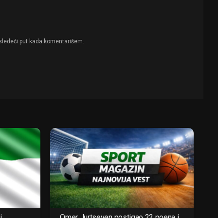
sledeći put kada komentarišem.
i
Omer Jurtseven postigao 22 poena i