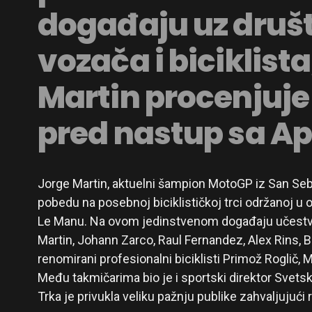
događaju uz druš
vozača i biciklist
Martin procenjuje
pred nastup sa Ap
Jorge Martin, aktuelni šampion MotoGP iz San Seba
pobedu na posebnoj biciklističkoj trci održanoj u 
Le Manu. Na ovom jedinstvenom događaju učestv
Martin, Johann Zarco, Raul Fernandez, Alex Rins, Bra
renomirani profesionalni biciklisti Primož Roglič, 
Među takmičarima bio je i sportski direktor Svets
Trka je privukla veliku pažnju publike zahvaljuju