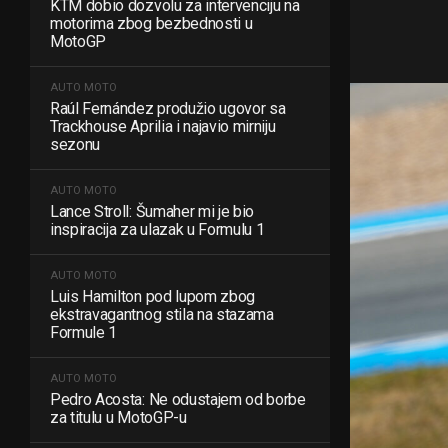
KTM dobio dozvolu za intervenciju na
motorima zbog bezbednosti u
MotoGP
AUTO MOTO
Raúl Fernández produžio ugovor sa
Trackhouse Aprilia i najavio mirniju
sezonu
AUTO MOTO
Lance Stroll: Šumaher mi je bio
inspiracija za ulazak u Formulu 1
AUTO MOTO
Luis Hamilton pod lupom zbog
ekstravagantnog stila na stazama
Formule 1
AUTO MOTO
Pedro Acosta: Ne odustajem od borbe
za titulu u MotoGP-u