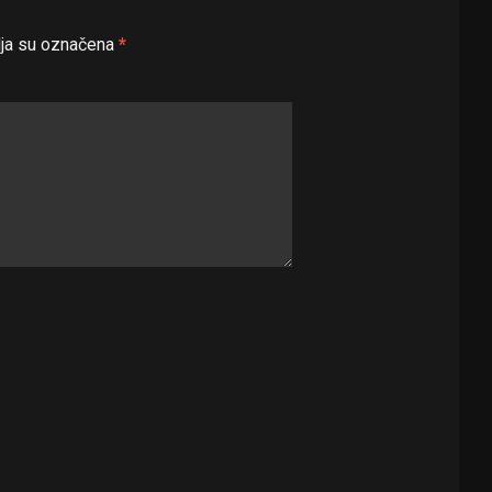
ja su označena
*