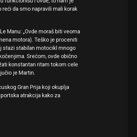
su funkcionišu i ovde; to nam je
 reći da smo napravili mali korak
u Le Manu: „Ovde moraš biti veoma
omena motora). Teško je proceniti
voj stazi stabilan motocikl mnogo
 kočenjima. Srećom, ovde obično
ati konstantan ritam tokom cele
jučio je Martin.
uskog Gran Prija koji okuplja
sportska atrakcija kako za