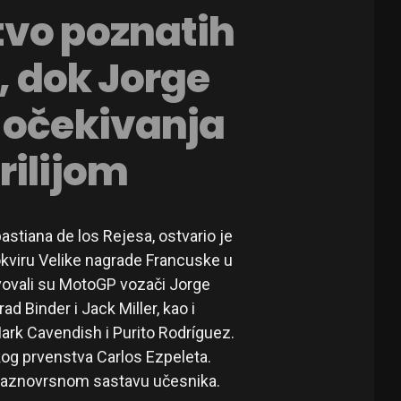
tvo poznatih
a, dok Jorge
 očekivanja
rilijom
stiana de los Rejesa, ostvario je
okviru Velike nagrade Francuske u
ovali su MotoGP vozači Jorge
d Binder i Jack Miller, kao i
Mark Cavendish i Purito Rodríguez.
kog prvenstva Carlos Ezpeleta.
ći raznovrsnom sastavu učesnika.