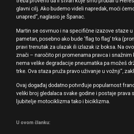
treba proveriti da li stvari koje smo probali u Here
glavni cilj. Ako budemo videli napredak, moći ćemo
unapred“, naglasio je Španac.
Martin se osvrnuo i na specifične izazove staze 
pametan, posebno ako bude ‘flag to flag’ trka (pr
pravi trenutak za ulazak ili izlazak iz boksa. Na o
znači – naročito pri promenama pravca i snažnim
nema velike degradacije pneumatika pa možeš drž
trke. Ova staza pruža pravo uživanje u vožnji“, zakl
Ovaj događaj dodatno potvrđuje popularnost franc
veliki broj gledalaca svake godine i postaje prava 
ljubitelje motociklizma tako i biciklizma.
U ovom članku: