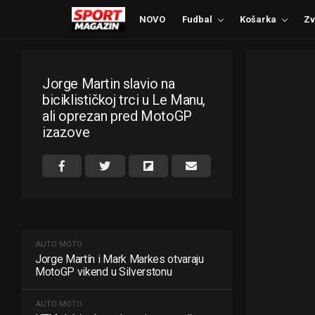
NOVO
Fudbal
Košarka
Zv
Jorge Martin slavio na
biciklističkoj trci u Le Manu,
ali oprezan pred MotoGP
izazove
AUTO MOTO
Jorge Martín i Mark Markes otvaraju
MotoGP vikend u Silverstonu
AUTO MOTO