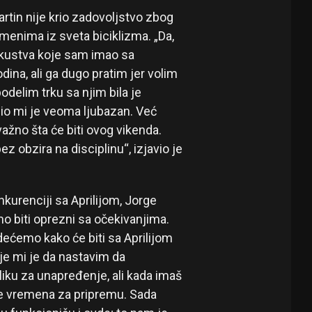
artin nije krio zadovoljstvo zbog
menima iz sveta biciklizma. „Da,
skustva koje sam imao sa
na, ali ga dugo pratim jer volim
delim trku sa njim bila je
io mi je veoma ljubazan. Već
ažno šta će biti ovog vikenda.
 obzira na disciplinu“, izjavio je
urenciji sa Aprilijom, Jorge
o biti oprezni sa očekivanjima.
dećemo kako će biti sa Aprilijom
je mi je da nastavim da
liku za unapređenje, ali kada imaš
iše vremena za pripremu. Sada