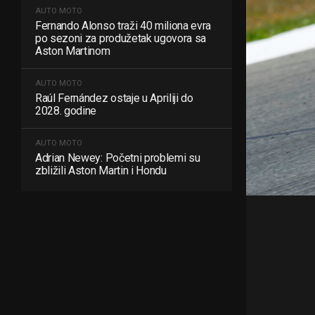
AUTO MOTO
Fernando Alonso traži 40 miliona evra
po sezoni za produžetak ugovora sa
Aston Martinom
AUTO MOTO
Raúl Fernández ostaje u Apriliji do
2028. godine
AUTO MOTO
Adrian Newey: Početni problemi su
zbližili Aston Martin i Hondu