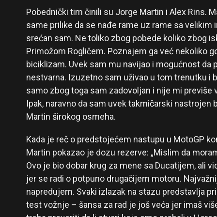
Pobednički tim činili su Jorge Martin i Alex Rins. M
same prilike da se nađe rame uz rame sa velikim i
srećan sam. Ne toliko zbog pobede koliko zbog i
Primožom Rogličem. Poznajem ga već nekoliko godi
biciklizam. Uvek sam mu navijao i mogućnost da po
nestvarna. Izuzetno sam uživao u tom trenutku i b
samo zbog toga sam zadovoljan i nije mi previše v
Ipak, naravno da sam uvek takmičarski nastrojen bez
Martin širokog osmeha.
Kada je reč o predstojećem nastupu u MotoGP konk
Martin pokazao je dozu rezerve: „Mislim da moram
Ovo je bio dobar krug za mene sa Ducatijem, ali vi
jer se radi o potpuno drugačijem motoru. Najvažni
napredujem. Svaki izlazak na stazu predstavlja pri
test vožnje – šansa za rad je još veća jer imaš v