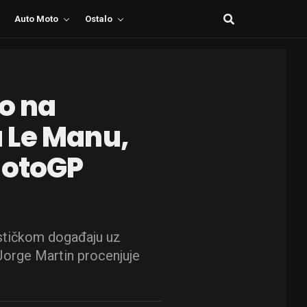
Auto Moto
Ostalo
io na
 u Le Manu,
MotoGP
lističkom događaju uz
 Jorge Martin procenjuje