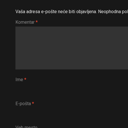
Vaša adresa e-pošte neće biti objavljena.
Neophodna pol
Komentar
*
Ime
*
E-pošta
*
Veb mesto