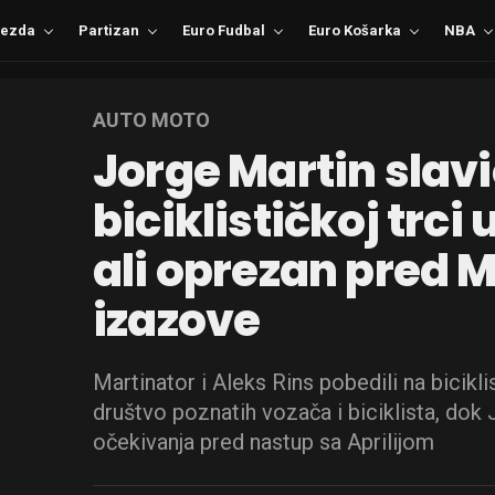
ezda
Partizan
Euro Fudbal
Euro Košarka
NBA
AUTO MOTO
Jorge Martin slav
biciklističkoj trci
ali oprezan pred 
izazove
Martinator i Aleks Rins pobedili na bicik
društvo poznatih vozača i biciklista, dok
očekivanja pred nastup sa Aprilijom