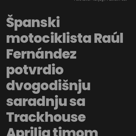
Španski
motociklista Raúl
Fernández
potvrdio
dvogodišnju
saradnju sa
Trackhouse
Aprilia timom