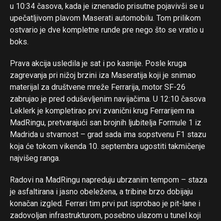
u 10:34 časova, kada je iznenadio prisutne pojavivši se u
upečatljivom plavom Maserati automobilu. Tom prilikom
ostvario je dve kompletne runde pre nego što se vratio u
boks.
Prava akcija usledila je sat i po kasnije. Posle kruga
zagrevanja pri nižoj brzini iza Maseratija koji je snimao
materijal za društvene mreže Ferrarija, motor SF-26
zabrujao je pred oduševljenim navijačima. U 12:10 časova
Leklerk je kompletirao prvi zvanični krug Ferrarijem na
MadRingu, pretvarajući san brojnih ljubitelja Formule 1 iz
Madrida u stvarnost – grad sada ima sopstvenu F1 stazu
koja će tokom vikenda 10. septembra ugostiti takmičenje
najvišeg ranga.
Radovi na MadRingu napreduju ubrzanim tempom – staza
je asfaltirana i jasno obeležena, a tribine brzo dobijaju
konačan izgled. Ferrari tim prvi put isprobao je pit-lane i
zadovoljan infrastrukturom, posebno ulazom u tunel koji