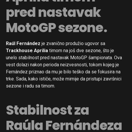
pred nastavak
MotoGP sezone.
Raúl Fernández
je zvanično produžio ugovor sa
Trackhouse Aprilia
timom na još dve sezone, što je
unelo stabilnost pred nastavak MotoGP šampionata. Ova
vest dolazi nakon perioda neizvesnosti, tokom kojeg je
Fernández priznao da mu je bilo teško da se fokusira na
trke. Sada, kako ističe, može mirnije da pristupi završnici
sezone i radu sa timom.
Stabilnost za
Raúla Fernándeza