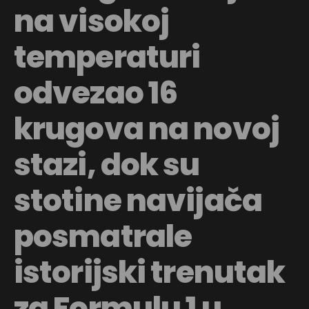
na visokoj
temperaturi
odvezao 16
krugova na novoj
stazi, dok su
stotine navijača
posmatrale
istorijski trenutak
za Formulu 1 u