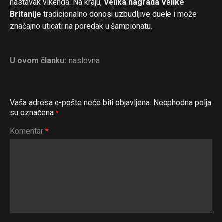
nastavak vikenda. Na kraju,
Velika nagrada Velike
Britanije
tradicionalno donosi uzbudljive duele i može
značajno uticati na poredak u šampionatu.
U ovom članku:
naslovna
Vaša adresa e-pošte neće biti objavljena.
Neophodna polja
su označena
*
Komentar
*
Flipboard