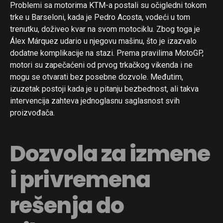
Problemi sa motorima KTM-a postali su očigledni tokom
trke u Barseloni, kada je Pedro Acosta, vodeći u tom
trenutku, doživeo kvar na svom motociklu. Zbog toga je
Álex Márquez udario u njegovu mašinu, što je izazvalo
dodatne komplikacije na stazi. Prema pravilima MotoGP,
motori su zapečaćeni od prvog trkačkog vikenda i ne
mogu se otvarati bez posebne dozvole. Međutim,
izuzetak postoji kada je u pitanju bezbednost, ali takva
intervencija zahteva jednoglasnu saglasnost svih
proizvođača.
Dozvola za izmene
i privremena
rešenja do