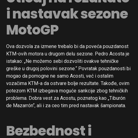
i nastavak sezone
MotoGP
Ova dozvola za izmene trebalo bi da poveća pouzdanost
KTM-ovih motora u drugom delu sezone. Pedro Acosta je
istakao: „Ne možemo sebi dozvoliti ovakve tehničke
greške u drugoj polovini sezone.“ Povratak pouzdanosti bi
mogao da pomogne ne samo Acosti, već i ostalim
vozačima KTM-a da ostvare bolje rezultate. Takođe, ovim
potezom KTM izbegava moguće sankcije zbog tehničkih
problema. Dobra vest za Acostu, poznatog kao „Tiburón
de Mazarrón“, ali i za ceo tim pred nastavak šampionata.
Bezbednost i