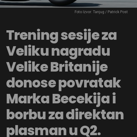
Foto Izvor: Tanjug / Patrick Post
Trening sesije za
Veliku nagradu
Velike Britanije
donose povratak
Marka Becekija i
borbu za direktan
plasman u Q2.