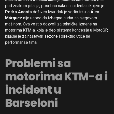
pod znakom pitanja, posebno nakon incidenta u kojem je
Pedro Acosta
doživeo kvar dok je vodio trku, a
Álex
Márquez
nije uspeo da izbegne sudar sa njegovom
mašinom. Ova vest o dozvoli za tehničke izmene na
motorima KTM-a, koja je deo sistema koncesija u MotoGP,
ključna je za nastavak sezone i direktno utiče na
performanse tima.
Problemi sa
motorima KTM-a i
incident u
Barseloni