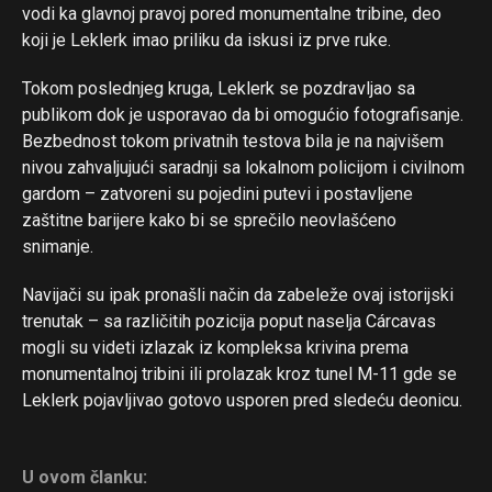
vodi ka glavnoj pravoj pored monumentalne tribine, deo
koji je Leklerk imao priliku da iskusi iz prve ruke.
Tokom poslednjeg kruga, Leklerk se pozdravljao sa
publikom dok je usporavao da bi omogućio fotografisanje.
Bezbednost tokom privatnih testova bila je na najvišem
nivou zahvaljujući saradnji sa lokalnom policijom i civilnom
gardom – zatvoreni su pojedini putevi i postavljene
zaštitne barijere kako bi se sprečilo neovlašćeno
snimanje.
Navijači su ipak pronašli način da zabeleže ovaj istorijski
trenutak – sa različitih pozicija poput naselja Cárcavas
mogli su videti izlazak iz kompleksa krivina prema
monumentalnoj tribini ili prolazak kroz tunel M-11 gde se
Leklerk pojavljivao gotovo usporen pred sledeću deonicu.
Flipboard
Reddit
U ovom članku: