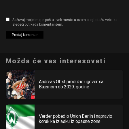
Sačuvaj moje ime, e-poštu i veb mesto u ovom pregledaču veba za
sledeći put kada komentarišem.
Možda će vas interesovati
Andreas Obst produžio ugovor sa
Bajernom do 2029. godine
Verder pobedio Union Berlin i napravio
korak ka izlasku iz opasne zone