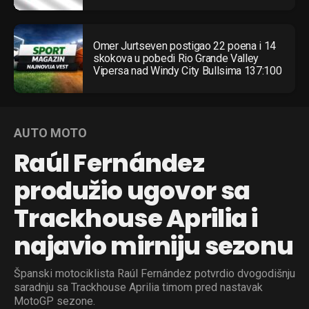
Omer Jurtseven postigao 22 poena i 14
skokova u pobedi Rio Grande Valley
Vipersa nad Windy City Bullsima 137:100
AUTO MOTO
Raúl Fernández
produžio ugovor sa
Trackhouse Aprilia i
najavio mirniju sezonu
Španski motociklista Raúl Fernández potvrdio dvogodišnju
saradnju sa Trackhouse Aprilia timom pred nastavak
MotoGP sezone.