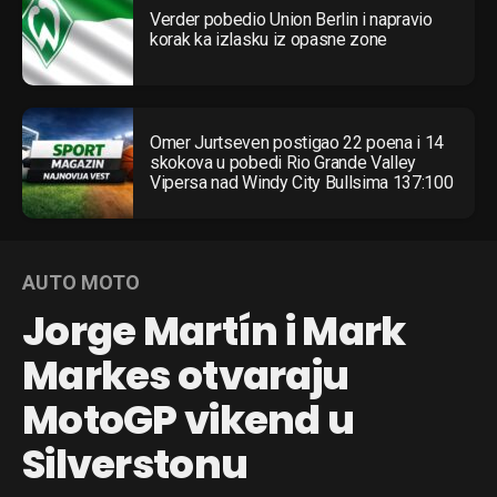
Verder pobedio Union Berlin i napravio
korak ka izlasku iz opasne zone
Omer Jurtseven postigao 22 poena i 14
skokova u pobedi Rio Grande Valley
Vipersa nad Windy City Bullsima 137:100
AUTO MOTO
Jorge Martín i Mark
Markes otvaraju
MotoGP vikend u
Silverstonu