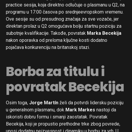
practice sesija, koja direktno odlučuje o plasmanu u Q2, na
programu u 17:00 časova po srednjeevropskom vremenu.
Ove sesije su od presudnog značaja za sve vozače, jer
direktan prolaz u Q2 omogućava bolju startnu poziciju za
subotnje kvalifikacije. Takođe, povratak
Marka Becekija
nakon oporavka od preloma ključne kosti dodatno
pojačava konkurenciju na britanskoj stazi.
Borba za titulu i
povratak Becekija
Osim toga,
Jorge Martín
želi da potvrdi lidersku poziciju
u generalnom plasmanu, dok
Mark Markes
nastoji da
iskoristi dobru formu i smanji zaostatak. Povratak
Becekija, koji je propustio prethodne trke zbog povrede,
unosi dodatnu neizvesnost i dinamiku u borbu za vrh. U