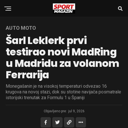
AUTO MOTO
Šarl Leklerk prvi
testirao novi MadRing
u Madridu za volanom
Ferrarija
Monegašanin je na visokoj temperaturi odvezao 16
krugova na novoj stazi, dok su stotine navijača posmatrale
istorijski trenutak za Formulu 1 u Španiji
Objavljeno pre:
jul 9, 2026