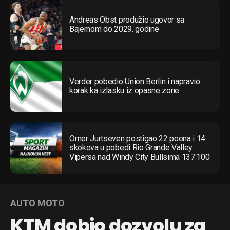
Andreas Obst produžio ugovor sa
Bajernom do 2029. godine
Verder pobedio Union Berlin i napravio
korak ka izlasku iz opasne zone
Omer Jurtseven postigao 22 poena i 14
skokova u pobedi Rio Grande Valley
Vipersa nad Windy City Bullsima 137:100
AUTO MOTO
KTM dobio dozvolu za