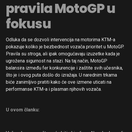
pravila MotoGP u
fokusu
Odluka da se dozvoli intervencija na motorima KTM-a
pokazuje koliko je bezbednost vozača prioritet u MotoGP.
Pravila su stroga, ali ipak omogućavaju izuzetke kada je
ugrožena sigurnost na stazi. Na taj način, MotoGP
balansira između fer konkurencije i zaštite svih učesnika,
što je i ovog puta došlo do izražaja. U narednim trkama
biće zanimljivo pratiti kako će ove izmene uticati na
performanse KTM-a i plasman njihovih vozača.
U ovom članku: