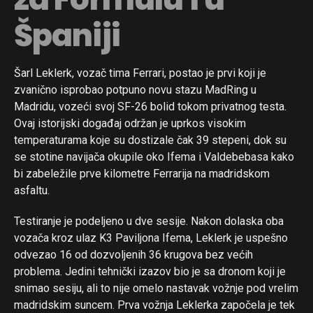
Španiji
Šarl Leklerk, vozač tima Ferrari, postao je prvi koji je
zvanično isprobao potpuno novu stazu MadRing u
Madridu, vozeći svoj SF-26 bolid tokom privatnog testa.
Ovaj istorijski događaj održan je uprkos visokim
temperaturama koje su dostizale čak 39 stepeni, dok su
se stotine navijača okupile oko Ifema i Valdebebasa kako
bi zabeležile prve kilometre Ferrarija na madridskom
asfaltu.
Testiranje je podeljeno u dve sesije. Nakon dolaska oba
vozača kroz ulaz K3 Paviljona Ifema, Leklerk je uspešno
odvezao 16 od dozvoljenih 36 krugova bez većih
problema. Jedini tehnički izazov bio je sa dronom koji je
snimao sesiju, ali to nije omelo nastavak vožnje pod vrelim
madridskim suncem. Prva vožnja Leklerka započela je tek