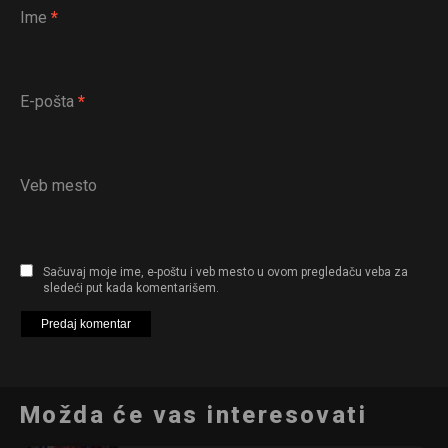
Ime
*
Reddit
Pinterest
Whatsapp
E-pošta
*
Email
Veb mesto
Sačuvaj moje ime, e-poštu i veb mesto u ovom pregledaču veba za
sledeći put kada komentarišem.
Možda će vas interesovati