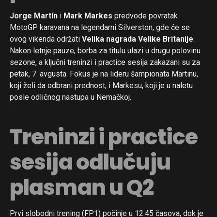
Jorge Martín
i
Mark Markes
predvode povratak
MotoGP karavana na legendarni Silverston, gde će se
ovog vikenda održati
Velika nagrada Velike Britanije
.
Nakon letnje pauze, borba za titulu ulazi u drugu polovinu
sezone, a ključni treninzi i practice sesija zakazani su za
petak, 7. avgusta. Fokus je na lideru šampionata Martinu,
koji želi da odbrani prednost, i Markesu, koji je u naletu
posle odličnog nastupa u Nemačkoj.
Treninzi i practice
sesija odlučuju
plasman u Q2
Prvi slobodni trening (FP1) počinje u 12:45 časova, dok je