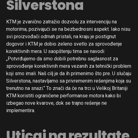
Silverstona
KTM je zvanično zatražio dozvolu za intervenciju na
motorima, pozivajući se na bezbednosni aspekt. Iako nisu
svi proizvođači odmah pristali, na kraju je postignut
dogovor i KTM je dobio zeleno svetlo za sprovođenje
korektivnih mera. U saopštenju tima se navodi:
„Potvrđujemo da smo dobili potrebnu saglasnost za
sprovođenje korektivnih mera vezanih za tehnički problem
koji smo imali. Naš cilj je da ih primenimo što pre. U slučaju
Silverstona, nastavljamo sa privremenim rešenjima koja su
trenutno na snazi.“ To znači da će na trci u Velikoj Britaniji
KTM koristiti ograničene performanse motora kako bi
izbegao nove kvarove, dok se trajno rešenje ne
implementira.
Uticaj na rezultate