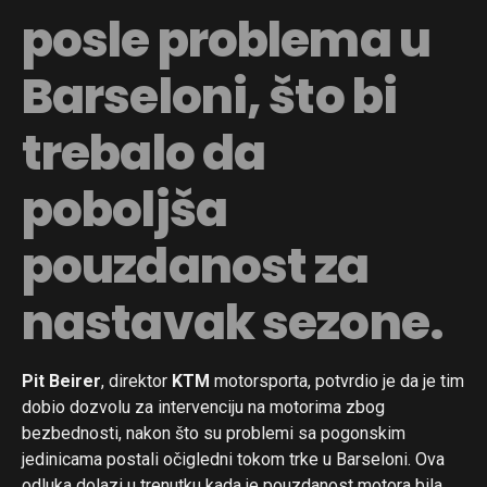
posle problema u
Barseloni, što bi
trebalo da
poboljša
pouzdanost za
nastavak sezone.
Pit Beirer
, direktor
KTM
motorsporta, potvrdio je da je tim
dobio dozvolu za intervenciju na motorima zbog
bezbednosti, nakon što su problemi sa pogonskim
jedinicama postali očigledni tokom trke u Barseloni. Ova
odluka dolazi u trenutku kada je pouzdanost motora bila