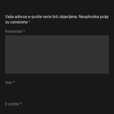
Pinterest
Whatsapp
Vaša adresa e-pošte neće biti objavljena.
Neophodna polja
Email
su označena
*
Komentar
*
Ime
*
E-pošta
*