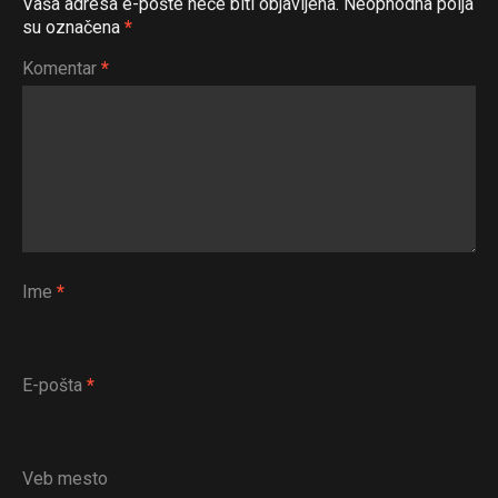
Vaša adresa e-pošte neće biti objavljena.
Neophodna polja
su označena
*
Komentar
*
Ime
*
E-pošta
*
Veb mesto