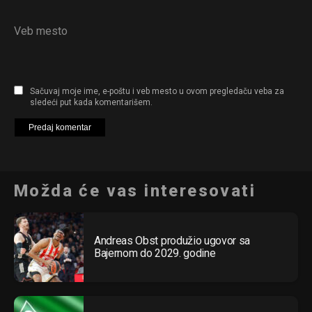
Veb mesto
Sačuvaj moje ime, e-poštu i veb mesto u ovom pregledaču veba za
sledeći put kada komentarišem.
Možda će vas interesovati
Andreas Obst produžio ugovor sa
Bajernom do 2029. godine