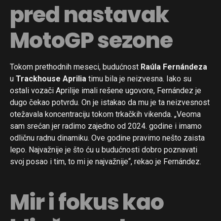
pred nastavak
MotoGP sezone
Tokom prethodnih meseci, budućnost
Raúla Fernándeza
u
Trackhouse Aprilia
timu bila je neizvesna. Iako su
ostali vozači Aprilije imali rešene ugovore, Fernández je
dugo čekao potvrdu. On je istakao da mu je ta neizvesnost
otežavala koncentraciju tokom trkačkih vikenda. „Veoma
sam srećan jer radimo zajedno od 2024. godine i imamo
odličnu radnu dinamiku. Ove godine pravimo nešto zaista
lepo. Najvažnije je što ću u budućnosti dobro poznavati
svoj posao i tim, to mi je najvažnije“, rekao je Fernández.
Mir i fokus kao