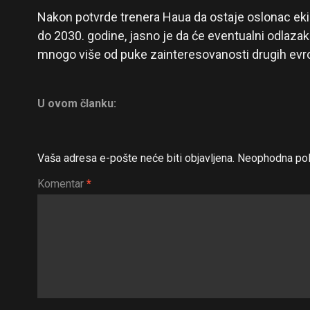
Nakon potvrde trenera Haua da ostaje oslonac eki
do 2030. godine, jasno je da će eventualni odlaza
mnogo više od puke zainteresovanosti drugih evro
U ovom članku:
Vaša adresa e-pošte neće biti objavljena.
Neophodna pol
Komentar
*