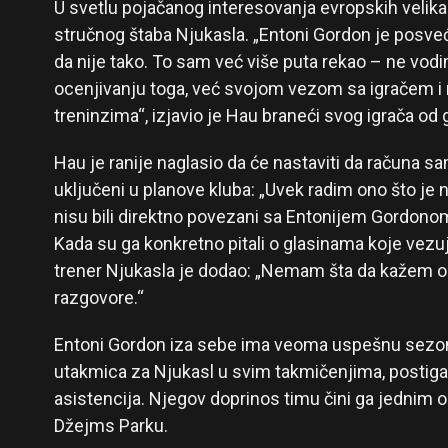
U svetlu pojačanog interesovanja evropskih velika
stručnog štaba Njukasla. „Entoni Gordon je posveć
da nije tako. To sam već više puta rekao – ne vod
ocenjivanju toga, već svojom vezom sa igračem i 
treninzima“, izjavio je Hau braneći svog igrača o
Hau je ranije naglasio da će nastaviti da računa s
uključeni u planove kluba: „Uvek radim ono što je n
nisu bili direktno povezani sa Entonijem Gordonom
Kada su ga konkretno pitali o glasinama koje vez
trener Njukasla je dodao: „Nemam šta da kažem o
razgovore.“
Entoni Gordon iza sebe ima veoma uspešnu sezon
utakmica za Njukasl u svim takmičenjima, postigao
asistencija. Njegov doprinos timu čini ga jednim o
Džejms Parku.