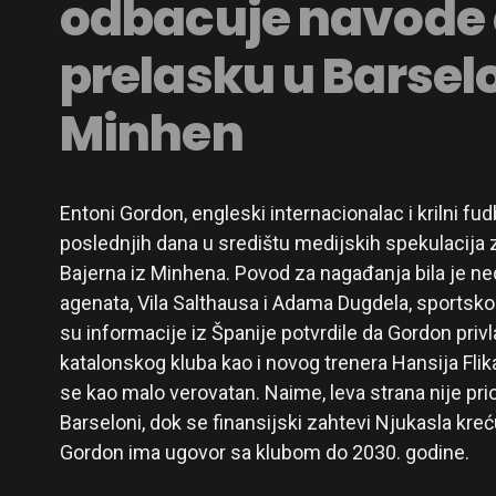
odbacuje navode
prelasku u Barselo
Minhen
Entoni Gordon, engleski internacionalac i krilni fu
poslednjih dana u središtu medijskih spekulacija 
Bajerna iz Minhena. Povod za nagađanja bila je n
agenata, Vila Salthausa i Adama Dugdela, sportsko
su informacije iz Španije potvrdile da Gordon privl
katalonskog kluba kao i novog trenera Hansija Flika
se kao malo verovatan. Naime, leva strana nije prio
Barseloni, dok se finansijski zahtevi Njukasla kreć
Gordon ima ugovor sa klubom do 2030. godine.