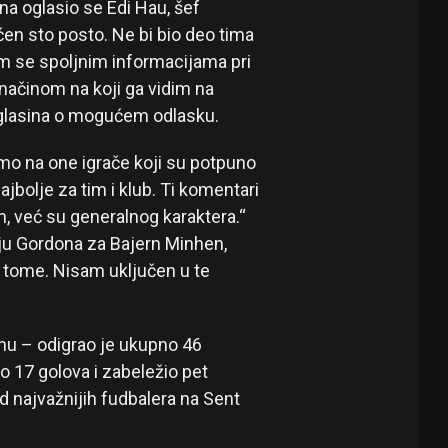
na oglasio se Edi Hau, šef
en sto posto. Ne bi bio deo tima
im se spoljnim informacijama pri
načinom na koji ga vidim na
d glasina o mogućem odlasku.
amo na one igrače koji su potpuno
ajbolje za tim i klub. Ti komentari
, već su generalnog karaktera.“
uju Gordona za Bajern Minhen,
 tome. Nisam uključen u te
u – odigrao je ukupno 46
 17 golova i zabeležio pet
d najvažnijih fudbalera na Sent