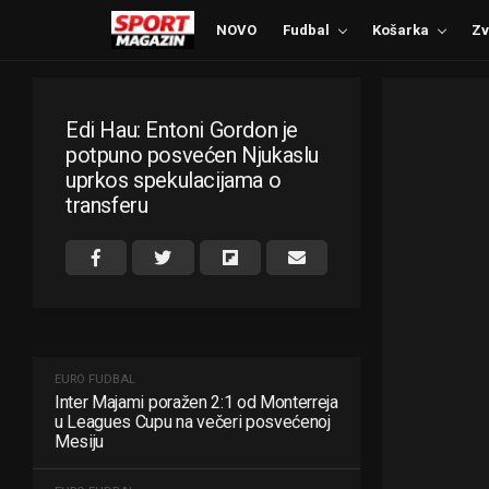
NOVO
Fudbal
Košarka
Zv
Edi Hau: Entoni Gordon je
potpuno posvećen Njukaslu
uprkos spekulacijama o
transferu
EURO FUDBAL
Inter Majami poražen 2:1 od Monterreja
u Leagues Cupu na večeri posvećenoj
Mesiju