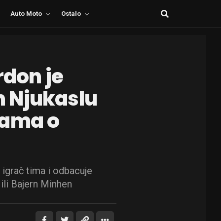
Auto Moto
Ostalo
rdon je
 Njukaslu
jama o
i igrač tima i odbacuje
li Bajern Minhen