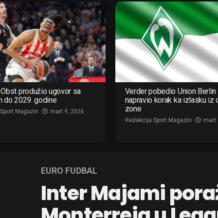
Obst produžio ugovor sa
Verder pobedio Union Berlin 
m do 2029. godine
napravio korak ka izlasku iz
zone
 Sport Magazin
mart 9, 2026
Redakcija Sport Magazin
mart 
EURO FUDBAL
Inter Majami poraž
Monterreja u Lea