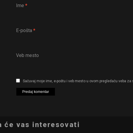
Ime
*
E-pošta
*
Veb mesto
Sačuvaj moje ime, e-poštu i veb mesto u ovom pregledaču veba za 
 će vas interesovati