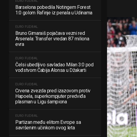
EURO FUDBAL
Barselona pobedila Notingem Forest
1:0 golom Rafinje iz penala u Udinama
EURO FUDBAL
Bruno Gimaraiš pojačava vezni red
Arsenala: Transfer vredan 87 miliona
evra
EURO FUDBAL
Čelsi ubedljivo savladao Milan 3:0 pod
vođstvom Ćabija Alonsa u Džakarti
EURO FUDBAL
Crvena zvezda pred izazovom protiv
Hapoela, superkompjuter predviđa
plasman u Ligu šampiona
EURO FUDBAL
Partizan među elitom Evrope sa
savršenim učinkom ovog leta