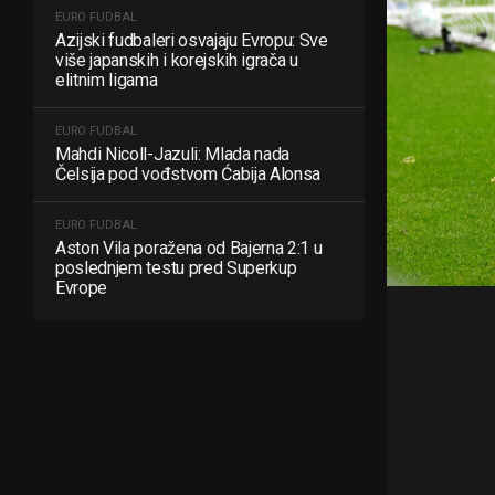
EURO FUDBAL
Azijski fudbaleri osvajaju Evropu: Sve
više japanskih i korejskih igrača u
elitnim ligama
EURO FUDBAL
Mahdi Nicoll-Jazuli: Mlada nada
Čelsija pod vođstvom Ćabija Alonsa
EURO FUDBAL
Aston Vila poražena od Bajerna 2:1 u
poslednjem testu pred Superkup
Evrope