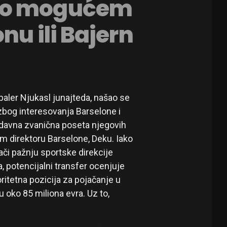
 o mogućem
nu ili Bajern
dbaler Njukasl junajteda, našao se
zbog interesovanja Barselone i
edavna zvanična poseta njegovih
m direktoru Barselone, Deku. Iako
ači pažnju sportske direkcije
, potencijalni transfer ocenjuje
ritetna pozicija za pojačanje u
u oko 85 miliona evra. Uz to,