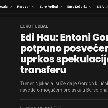
ezda
Partizan
Euro Fudbal
Euro Košarka
NBA
EURO FUDBAL
Edi Hau: Entoni Go
potpuno posvećen
uprkos spekulaci
transferu
Trener Njukasla ističe da je Gordon ključn
navode o mogućem prelasku u Barselonu i
Objavljeno pre:
maj 8, 2026