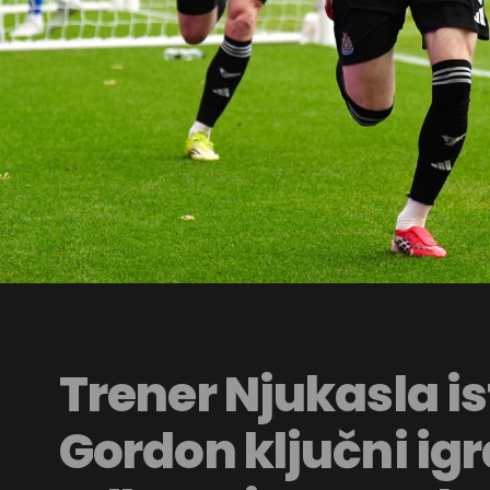
Trener Njukasla is
Gordon ključni igr