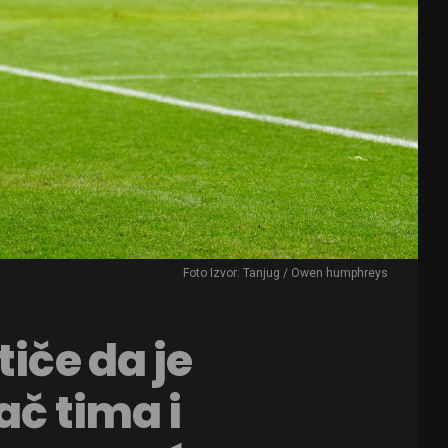
Foto Izvor: Tanjug / Owen humphreys
tiče da je
ač tima i