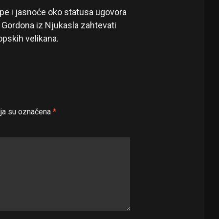
pe i jasnoće oko statusa ugovora
k Gordona iz Njukasla zahtevati
pskih velikana.
ja su označena
*