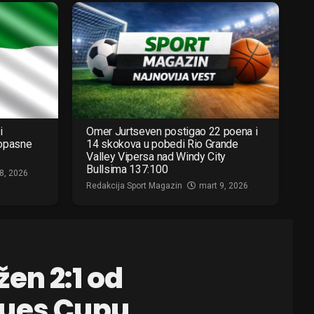
i
Omer Jurtseven postigao 22 poena i
 opasne
14 skokova u pobedi Rio Grande
Valley Vipersa nad Windy City
Bullsima 137:100
8, 2026
Redakcija Sport Magazin
mart 9, 2026
en 2:1 od
gues Cupu