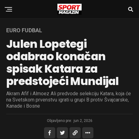
EURO FUDBAL
Julen Lopetegi
odabrao konačan
spisak Katara za
predstojeći Mundijal
Akram Afif i Almoez Ali predvode selekciju Katara, koja će
na Svetskom prvenstvu igrati u grupi B protiv Švajcarske,
Kanade i Bosne
Objavljeno pre:
jun 2, 2026