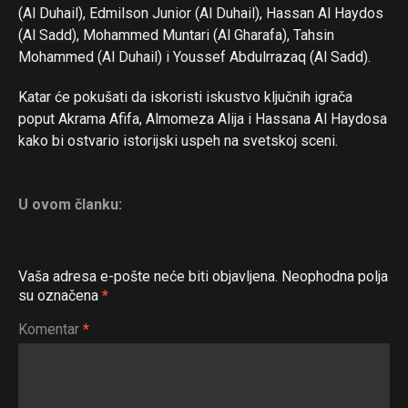
(Al Duhail), Edmilson Junior (Al Duhail), Hassan Al Haydos
(Al Sadd), Mohammed Muntari (Al Gharafa), Tahsin
Mohammed (Al Duhail) i Youssef Abdulrrazaq (Al Sadd).
Katar će pokušati da iskoristi iskustvo ključnih igrača
poput Akrama Afifa, Almomeza Alija i Hassana Al Haydosa
kako bi ostvario istorijski uspeh na svetskoj sceni.
U ovom članku:
Vaša adresa e-pošte neće biti objavljena.
Neophodna polja
su označena
*
Komentar
*