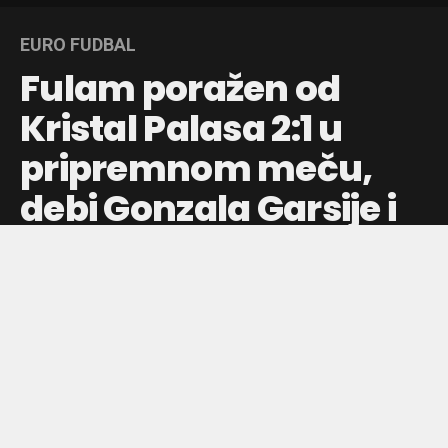
EURO FUDBAL
Fulam poražen od
Kristal Palasa 2:1 u
pripremnom meču,
debi Gonzala Garsije i
Palasiosa
Fulam je izgubio od Kristal Palasa 2:1 u četvrtom
pripremnom susretu, uz debi Gonzala Garsije i Césara
Palasiosa, oba bivša igrača Real Madrida.
Objavljeno pre:
59 sekundi