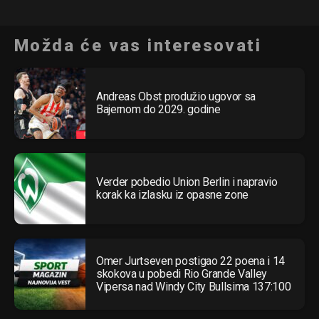
Možda će vas interesovati
Andreas Obst produžio ugovor sa
Bajernom do 2029. godine
Verder pobedio Union Berlin i napravio
korak ka izlasku iz opasne zone
Omer Jurtseven postigao 22 poena i 14
skokova u pobedi Rio Grande Valley
Vipersa nad Windy City Bullsima 137:100