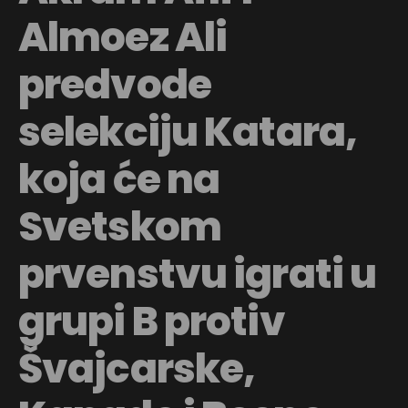
Almoez Ali
predvode
selekciju Katara,
koja će na
Svetskom
prvenstvu igrati u
grupi B protiv
Švajcarske,