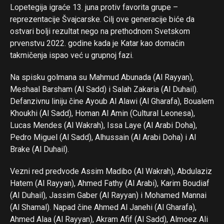
Lopetegija igraće 13. juna protiv favorita grupe –
reprezentacije Švajcarske. Cilj ove generacije biće da
ostvari bolji rezultat nego na prethodnom Svetskom
prvenstvu 2022. godine kada je Katar kao domaćin
takmičenja ispao već u grupnoj fazi.
Na spisku golmana su Mahmud Abunada (Al Rayyan),
Meshaal Barsham (Al Sadd) i Salah Zakaria (Al Duhail).
Defanzivnu liniju čine Ayoub Al Alawi (Al Gharafa), Boualem
Khoukhi (Al Sadd), Homan Al Amin (Cultural Leonesa),
Lucas Mendes (Al Wakrah), Issa Laye (Al Arabi Doha),
Pedro Miguel (Al Sadd), Alhussain (Al Arabi Doha) i Al
Brake (Al Duhail).
Vezni red predvode Assim Madibo (Al Wakrah), Abdulaziz
Hatem (Al Rayyan), Ahmed Fathy (Al Arabi), Karim Boudiaf
(Al Duhail), Jassim Gaber (Al Rayyan) i Mohamed Mannai
(Al Shamal). Napad čine Ahmed Al Janehi (Al Gharafa),
Ahmed Alaa (Al Rayyan), Akram Afif (Al Sadd), Almoez Ali