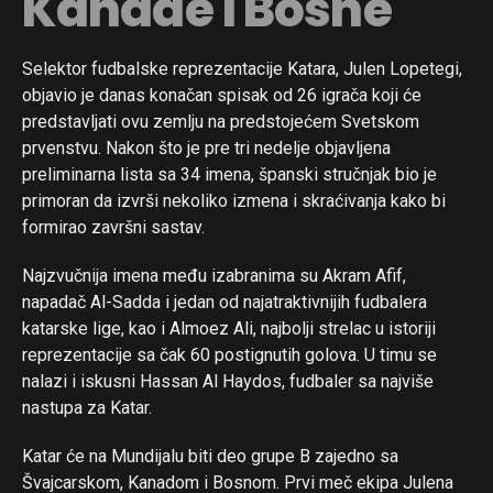
Kanade i Bosne
Selektor fudbalske reprezentacije Katara, Julen Lopetegi,
objavio je danas konačan spisak od 26 igrača koji će
predstavljati ovu zemlju na predstojećem Svetskom
prvenstvu. Nakon što je pre tri nedelje objavljena
preliminarna lista sa 34 imena, španski stručnjak bio je
primoran da izvrši nekoliko izmena i skraćivanja kako bi
formirao završni sastav.
Najzvučnija imena među izabranima su Akram Afif,
napadač Al-Sadda i jedan od najatraktivnijih fudbalera
katarske lige, kao i Almoez Ali, najbolji strelac u istoriji
reprezentacije sa čak 60 postignutih golova. U timu se
nalazi i iskusni Hassan Al Haydos, fudbaler sa najviše
nastupa za Katar.
Katar će na Mundijalu biti deo grupe B zajedno sa
Švajcarskom, Kanadom i Bosnom. Prvi meč ekipa Julena