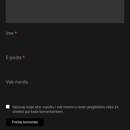
Ime
*
E-pošta
*
Veb mesto
Sačuvaj moje ime, e-poštu i veb mesto u ovom pregledaču veba za
sledeći put kada komentarišem.