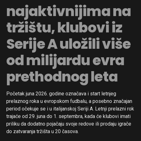
najaktivnijima na
tržištu, klubovi iz
Serije A uložili više
od milijardu evra
prethodnog leta
Početak juna 2026. godine označava i start letnjeg
prelaznog roka u evropskom fudbalu, a posebno značajan
period očekuje se i u italijanskoj Seriji A. Letnji prelazni rok
trajaće od 29. juna do 1. septembra, kada će klubovi imati
priliku da dodatno pojačaju svoje redove ili prodaju igrače
do zatvaranja tržišta u 20 časova.