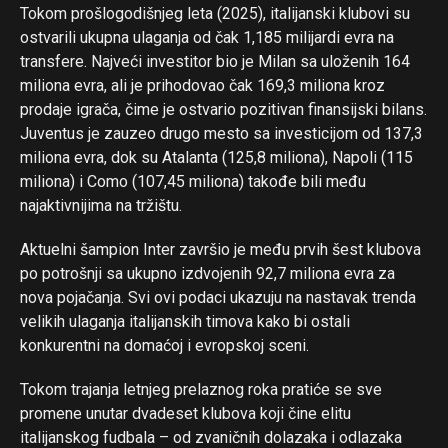
Tokom prošlogodišnjeg leta (2025), italijanski klubovi su
ostvarili ukupna ulaganja od čak 1,185 milijardi evra na
transfere. Najveći investitor bio je Milan sa uloženih 164
miliona evra, ali je prihodovao čak 169,3 miliona kroz
prodaje igrača, čime je ostvario pozitivan finansijski bilans.
Juventus je zauzeo drugo mesto sa investicijom od 137,3
miliona evra, dok su Atalanta (125,8 miliona), Napoli (115
miliona) i Como (107,45 miliona) takođe bili među
najaktivnijima na tržištu.
Aktuelni šampion Inter završio je među prvih šest klubova
po potrošnji sa ukupno izdvojenih 92,7 miliona evra za
nova pojačanja. Svi ovi podaci ukazuju na nastavak trenda
velikih ulaganja italijanskih timova kako bi ostali
konkurentni na domaćoj i evropskoj sceni.
Tokom trajanja letnjeg prelaznog roka pratiće se sve
promene unutar dvadeset klubova koji čine elitu
italijanskog fudbala – od zvaničnih dolazaka i odlazaka