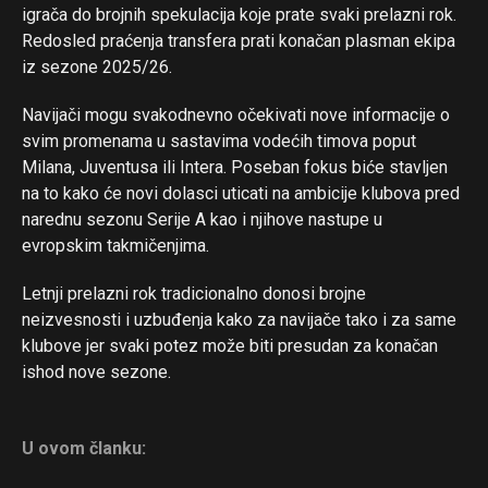
igrača do brojnih spekulacija koje prate svaki prelazni rok.
Redosled praćenja transfera prati konačan plasman ekipa
iz sezone 2025/26.
Navijači mogu svakodnevno očekivati nove informacije o
svim promenama u sastavima vodećih timova poput
Milana, Juventusa ili Intera. Poseban fokus biće stavljen
na to kako će novi dolasci uticati na ambicije klubova pred
narednu sezonu Serije A kao i njihove nastupe u
evropskim takmičenjima.
Letnji prelazni rok tradicionalno donosi brojne
neizvesnosti i uzbuđenja kako za navijače tako i za same
klubove jer svaki potez može biti presudan za konačan
ishod nove sezone.
U ovom članku: