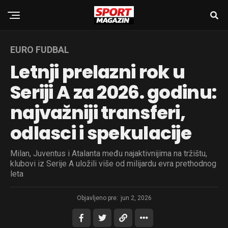
EURO FUDBAL
Letnji prelazni rok u
Seriji A za 2026. godinu:
najvažniji transferi,
odlasci i spekulacije
Milan, Juventus i Atalanta među najaktivnijima na tržištu,
klubovi iz Serije A uložili više od milijardu evra prethodnog
leta
Objavljeno pre:
jun 2, 2026