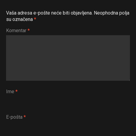
Vaša adresa e-pošte neće biti objavljena.
Neophodna polja
su označena
*
Komentar
*
Ime
*
E-pošta
*