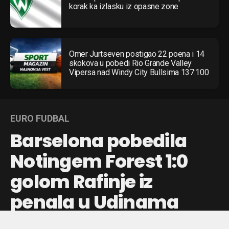
korak ka izlasku iz opasne zone
Omer Jurtseven postigao 22 poena i 14
skokova u pobedi Rio Grande Valley
Vipersa nad Windy City Bullsima 137:100
EURO FUDBAL
Barselona pobedila
Notingem Forest 1:0
golom Rafinje iz
penala u Udinama
Rafinja je postigao jedini gol sa bele tačke u prvom meču