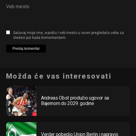
Veb mesto
Sačuvaj moje ime, e-poštu i veb mesto u ovom pregledaču veba za
sledeći put kada komentarišem.
Možda će vas interesovati
Andreas Obst produžio ugovor sa
Bajernom do 2029. godine
Verder pobedio Union Berlin i napravio