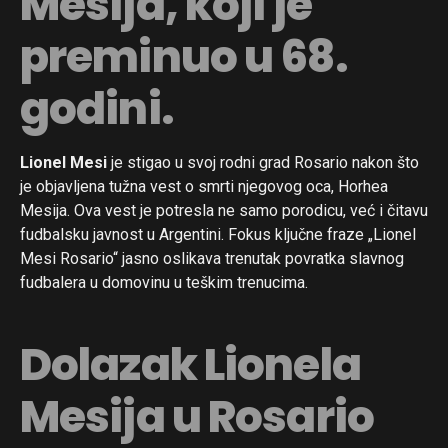
Mesija, koji je
preminuo u 68.
godini.
Lionel Mesi
je stigao u svoj rodni grad Rosario nakon što
je objavljena tužna vest o smrti njegovog oca, Horhea
Mesija. Ova vest je potresla ne samo porodicu, već i čitavu
fudbalsku javnost u Argentini. Fokus ključne fraze „Lionel
Mesi Rosario“ jasno oslikava trenutak povratka slavnog
fudbalera u domovinu u teškim trenucima.
Dolazak Lionela
Mesija u Rosario