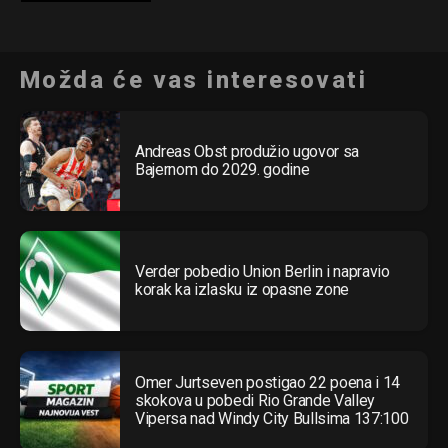
Možda će vas interesovati
Andreas Obst produžio ugovor sa
Bajernom do 2029. godine
Verder pobedio Union Berlin i napravio
korak ka izlasku iz opasne zone
Omer Jurtseven postigao 22 poena i 14
skokova u pobedi Rio Grande Valley
Vipersa nad Windy City Bullsima 137:100