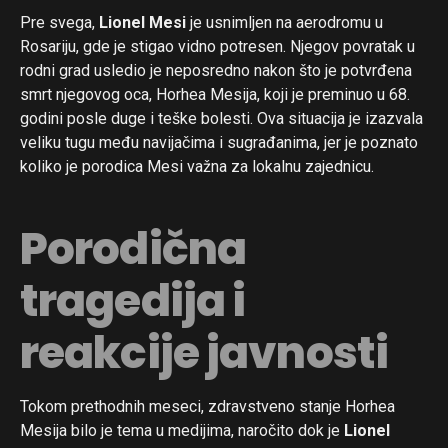
Pre svega,
Lionel Mesi
je usnimljen na aerodromu u
Rosariju, gde je stigao vidno potresen. Njegov povratak u
rodni grad usledio je neposredno nakon što je potvrđena
smrt njegovog oca, Horhea Mesija, koji je preminuo u 68.
godini posle duge i teške bolesti. Ova situacija je izazvala
veliku tugu među navijačima i sugrađanima, jer je poznato
koliko je porodica Mesi važna za lokalnu zajednicu.
Porodična
tragedija i
reakcije javnosti
Tokom prethodnih meseci, zdravstveno stanje Horhea
Mesija bilo je tema u medijima, naročito dok je
Lionel