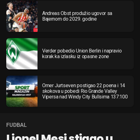
Andreas Obst produžio ugovor sa
Bajernom do 2029. godine
Verder pobedio Union Berlin i napravio
korak ka izlasku iz opasne zone
Omer Jurtseven postigao 22 poena i 14
skokova u pobedi Rio Grande Valley
Vipersa nad Windy City Bullsima 137:100
FUDBAL
Lionel Mesi stigao u