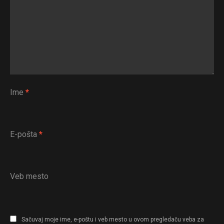
Ime
*
E-pošta
*
Veb mesto
Sačuvaj moje ime, e-poštu i veb mesto u ovom pregledaču veba za