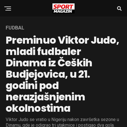
FUDBAL
Preminuo Viktor Judo,
mladi fudbaler
Dinama iz Čeških
Budjejovica, u 21.
godini pod
nerazjašnjenim
okolnostima
Viktor Judo se vratio u Nigeriju nakon završetka sezone u
Dinamu, gde je odigrao tri utakmice i postigao dva gola.