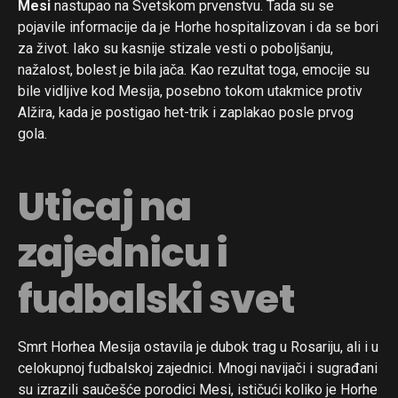
Mesi
nastupao na Svetskom prvenstvu. Tada su se
pojavile informacije da je Horhe hospitalizovan i da se bori
za život. Iako su kasnije stizale vesti o poboljšanju,
nažalost, bolest je bila jača. Kao rezultat toga, emocije su
bile vidljive kod Mesija, posebno tokom utakmice protiv
Alžira, kada je postigao het-trik i zaplakao posle prvog
gola.
Uticaj na
zajednicu i
fudbalski svet
Smrt Horhea Mesija ostavila je dubok trag u Rosariju, ali i u
celokupnoj fudbalskoj zajednici. Mnogi navijači i sugrađani
su izrazili saučešće porodici Mesi, ističući koliko je Horhe