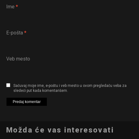
Ime
*
E-pošta
*
Veb mesto
Sačuvaj moje ime, e-poštu i veb mesto u ovom pregledaču veba za
sledeći put kada komentarišem.
Možda će vas interesovati