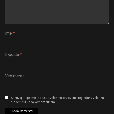
Ime
*
E-pošta
*
Veb mesto
Sačuvaj moje ime, e-poštu i veb mesto u ovom pregledaču veba za
sledeći put kada komentarišem.