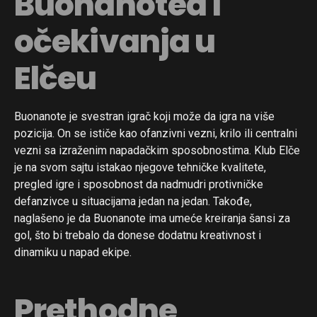
Buonanotea i
očekivanja u
Elčeu
Buonanote je svestran igrač koji može da igra na više
pozicija. On se ističe kao ofanzivni vezni, krilo ili centralni
vezni sa izraženim napadačkim sposobnostima. Klub Elče
je na svom sajtu istakao njegove tehničke kvalitete,
pregled igre i sposobnost da nadmudri protivničke
defanzivce u situacijama jedan na jedan. Takođe,
naglašeno je da Buonanote ima umeće kreiranja šansi za
gol, što bi trebalo da donese dodatnu kreativnost i
dinamiku u napad ekipe.
Prethodne