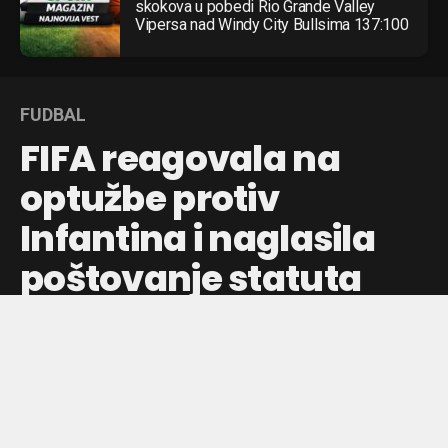
skokova u pobedi Rio Grande Valley
Vipersa nad Windy City Bullsima 137:100
FUDBAL
FIFA reagovala na
optužbe protiv
Infantina i naglasila
poštovanje statuta
Đani Infantino dobio podršku Južne Amerike i Afrike, FIFA
odbacuje spekulacije o zapošljavanju u UEFA i ističe
važnost demokratskih procedura
Objavljeno pre:
8 sati