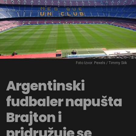
Foto Izvor: Pexels / Timmy Siik
Argentinski
fudbaler napušta
Brajton i
pridružuje se