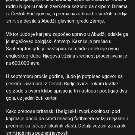
rodnu Nigeriju nakon završetka sezone sa ekipom Dinama
iz Čeških Budjejovica, a prema navodima britanskih medija
smrt se desila u Abudži, glavnom gradu zemlje.
Viktor Judo je karijeru započeo upravo u Abudži, odakle ga
je angažovao belgijski Antverp. Kasnije je prešao u
Sautempton gde je nastupao za mlađe selekcije ovog
engleskog kluba. Njegova tržišna vrednost procenjivana je
na 600.000 evra.
U septembru prošle godine, Judo je potpisao ugovor sa
češkim Dinamom iz Čeških Budjejovica. Tokom kratke
epizode u ovom klubu upisao je tri nastupa i postigao dva
gola, uz jedan žuti karton.
Kako prenose britanski i belgijski izvori, okolnosti pod
kojima je došlo do smrti mladog fudbalera ostaju nejasne i
predmet su istrage lokalnih vlasti. Detalji vezani za uzrok
smrti još nisu poznati javnosti.