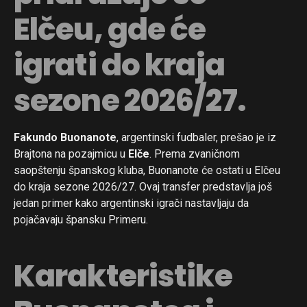
Elčeu, gde će
igrati do kraja
sezone 2026/27.
Fakundo Buonanote
, argentinski fudbaler, prešao je iz
Brajtona na pozajmicu u
Elče
. Prema zvaničnom
saopštenju španskog kluba, Buonanote će ostati u Elčeu
do kraja sezone 2026/27. Ovaj transfer predstavlja još
jedan primer kako argentinski igrači nastavljaju da
pojačavaju špansku Primeru.
Karakteristike