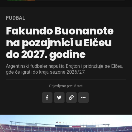
FUDBAL
Fakundo Buonanote
na pozajmici u Elčeu
do 2027. godine
Argentinski fudbaler napušta Brajton i pridružuje se Elčeu,
gde će igrati do kraja sezone 2026/27.
Objavljeno pre:
8 sati