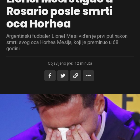
Rosario posle smrti
oca Horhea
Argentinski fudbaler Lionel Mesi viđen je prvi put nakon
smrti svog oca Horhea Mesija, koji je preminuo u 68.
godini.
Objavljeno pre:
12 minuta