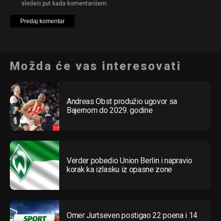
sledeći put kada komentarišem.
Možda će vas interesovati
Andreas Obst produžio ugovor sa
Bajernom do 2029. godine
Verder pobedio Union Berlin i napravio
korak ka izlasku iz opasne zone
Omer Jurtseven postigao 22 poena i 14