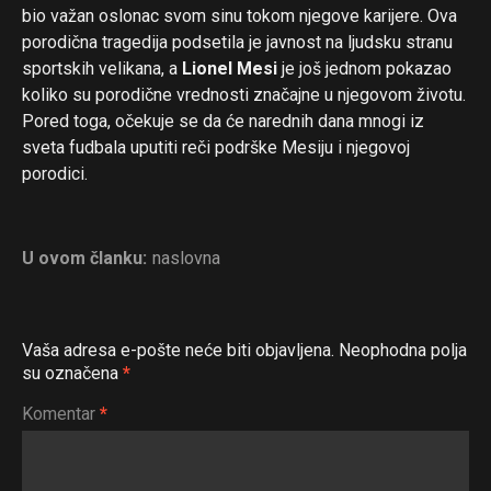
bio važan oslonac svom sinu tokom njegove karijere. Ova
porodična tragedija podsetila je javnost na ljudsku stranu
sportskih velikana, a
Lionel Mesi
je još jednom pokazao
koliko su porodične vrednosti značajne u njegovom životu.
Pored toga, očekuje se da će narednih dana mnogi iz
sveta fudbala uputiti reči podrške Mesiju i njegovoj
porodici.
U ovom članku:
naslovna
Vaša adresa e-pošte neće biti objavljena.
Neophodna polja
su označena
*
Komentar
*