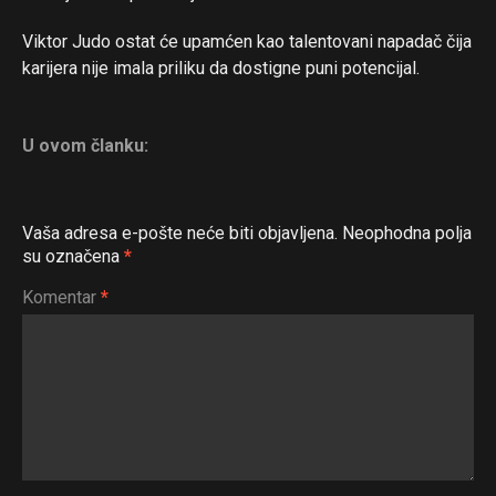
Viktor Judo ostat će upamćen kao talentovani napadač čija
karijera nije imala priliku da dostigne puni potencijal.
U ovom članku:
Vaša adresa e-pošte neće biti objavljena.
Neophodna polja
su označena
*
Komentar
*