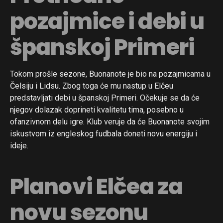
pozajmice i debi u
španskoj Primeri
Tokom prošle sezone, Buonanote je bio na pozajmicama u
Čelsiju i Lidsu. Zbog toga će mu nastup u Elčeu
predstavljati debi u španskoj Primeri. Očekuje se da će
njegov dolazak doprineti kvalitetu tima, posebno u
ofanzivnom delu igre. Klub veruje da će Buonanote svojim
iskustvom iz engleskog fudbala doneti novu energiju i
ideje.
Planovi Elčea za
novu sezonu