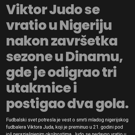
Viktor Judo se
vratio u Nigeriju
nakon završetka
sezone u Dinamu,
gde je odigrao tri
utakmice i
postigao dva gola.
Fudbalski svet potresla je vest o smrti mladog nigerijskog
fudbalera Viktora Juda, koji je preminuo u 21. godini pod
još nerazjašnjenim okolnostima. Judo se nedavno vratio u