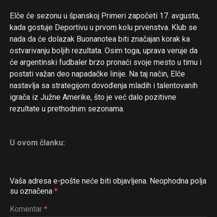
Elče će sezonu u španskoj Primeri započeti 17. avgusta,
kada gostuje Deportivu u prvom kolu prvenstva. Klub se
nada da će dolazak Buonanotea biti značajan korak ka
ostvarivanju boljih rezultata. Osim toga, uprava veruje da
će argentinski fudbaler brzo pronaći svoje mesto u timu i
postati važan deo napadačke linije. Na taj način, Elče
nastavlja sa strategijom dovođenja mladih i talentovanih
igrača iz Južne Amerike, što je već dalo pozitivne
rezultate u prethodnim sezonama.
U ovom članku:
Vaša adresa e-pošte neće biti objavljena.
Neophodna polja
su označena
*
Komentar
*