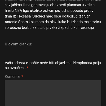
navijačima ili na gostovanju obezbedi plasman u veliko
finale NBA lige ukoliko ostvari još jednu pobedu protiv
tima iz Teksasa. Sledeći meč biće odlučujući za San
Antonio Spars koji mora da slavi kako bi izborio majstoricu
i produžio borbu za titulu prvaka Zapadne konferencije.
U ovom članku:
Vaša adresa e-pošte neće biti objavljena.
Neophodna polja
su označena
*
Komentar
*