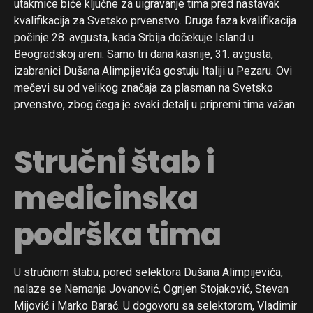
utakmice biće ključne za uigravanje tima pred nastavak
kvalifikacija za Svetsko prvenstvo. Druga faza kvalifikacija
počinje 28. avgusta, kada Srbija dočekuje Island u
Beogradskoj areni. Samo tri dana kasnije, 31. avgusta,
izabranici Dušana Alimpijevića gostuju Italiji u Pezaru. Ovi
mečevi su od velikog značaja za plasman na Svetsko
prvenstvo, zbog čega je svaki detalj u pripremi tima važan.
Stručni štab i
medicinska
podrška tima
U stručnom štabu, pored selektora Dušana Alimpijevića,
nalaze se Nemanja Jovanović, Ognjen Stojaković, Stevan
Mijović i Marko Barać. U dogovoru sa selektorom, Vladimir