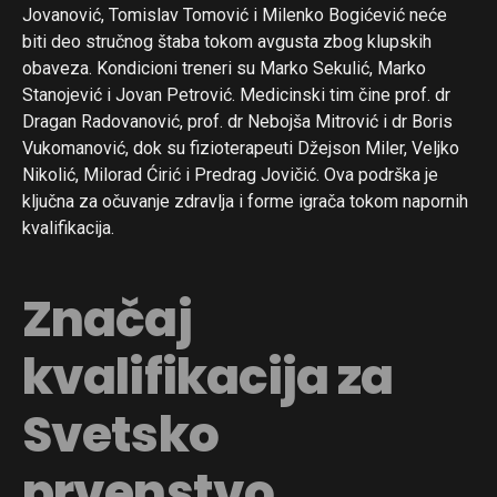
Jovanović, Tomislav Tomović i Milenko Bogićević neće
biti deo stručnog štaba tokom avgusta zbog klupskih
obaveza. Kondicioni treneri su Marko Sekulić, Marko
Stanojević i Jovan Petrović. Medicinski tim čine prof. dr
Dragan Radovanović, prof. dr Nebojša Mitrović i dr Boris
Vukomanović, dok su fizioterapeuti Džejson Miler, Veljko
Nikolić, Milorad Ćirić i Predrag Jovičić. Ova podrška je
ključna za očuvanje zdravlja i forme igrača tokom napornih
kvalifikacija.
Značaj
kvalifikacija za
Svetsko
prvenstvo