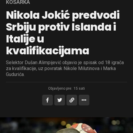
KOŠARKA
Nikola Jokić predvodi
Srbiju protiv Islanda i
Italije u
kvalifikacijama
Selektor Dušan Alimpijević objavio je spisak od 18 igrača
za kvalifikacije, uz povratak Nikole Milutinova i Marka
Gudurića.
Objavljeno pre:
15 sati