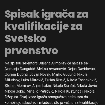
Spisak igrača za
kvalifikacije za
Svetsko
prvenstvo
Na spisku selektora Dušana Alimpijevića nalaze se:
Nemanja Dangubić, Aleksa Avramović, Dejan Davidovac,
Ognjen Dobrić, Jovan Novak, Marko Gudurić, Nikola
Milutinov, Luka Mitrović, Dušan Ristić, Nikola Tanasković,
Stefan Momirov, Arijan Lakić, Nikola Đurišić, Nikola Jović,
Nikola Jokić, Mihailo Petrović, Nikola Kusturica i Nikola
Džepina. Ovaj izbor igrača omogućava selektoru da
kombinuje iskustvo i mladost, što je važno za kvalifikacije