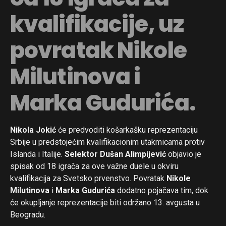
kvalifikacije, uz
povratak Nikole
Milutinova i
Marka Gudurića.
Nikola Jokić
će predvoditi košarkašku reprezentaciju
Srbije u predstojećim kvalifikacionim utakmicama protiv
Islanda i Italije.
Selektor Dušan Alimpijević
objavio je
spisak od 18 igrača za ove važne duele u okviru
kvalifikacija za Svetsko prvenstvo. Povratak
Nikole
Milutinova
i
Marka Gudurića
dodatno pojačava tim, dok
će okupljanje reprezentacije biti održano 13. avgusta u
Beogradu.