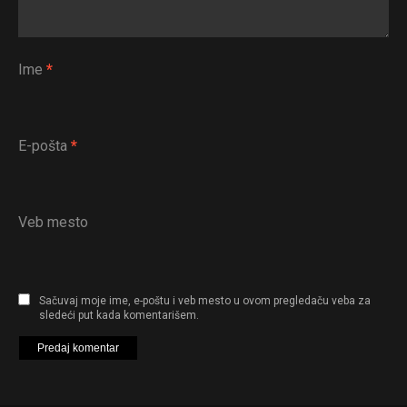
Ime
*
E-pošta
*
Veb mesto
Sačuvaj moje ime, e-poštu i veb mesto u ovom pregledaču veba za
sledeći put kada komentarišem.