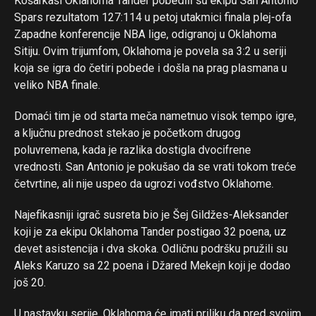
Košarkaši Oklahoma Tander pobedili su ekipu San Antonio
Spars rezultatom 127:114 u petoj utakmici finala plej-ofa
Zapadne konferencije NBA lige, odigranoj u Oklahoma
Sitiju. Ovim trijumfom, Oklahoma je povela sa 3:2 u seriji
koja se igra do četiri pobede i došla na prag plasmana u
veliko NBA finale.
Domaći tim je od starta meča nametnuo visok tempo igre,
a ključnu prednost stekao je početkom drugog
poluvremena, kada je razlika dostigla dvocifrene
vrednosti. San Antonio je pokušao da se vrati tokom treće
četvrtine, ali nije uspeo da ugrozi vođstvo Oklahome.
Najefikasniji igrač susreta bio je Šej Gildžes-Aleksander
koji je za ekipu Oklahoma Tander postigao 32 poena, uz
devet asistencija i dva skoka. Odličnu podršku pružili su
Aleks Karuzo sa 22 poena i Džared Mekejn koji je dodao
još 20.
U nastavku serije, Oklahoma će imati priliku da pred svojim