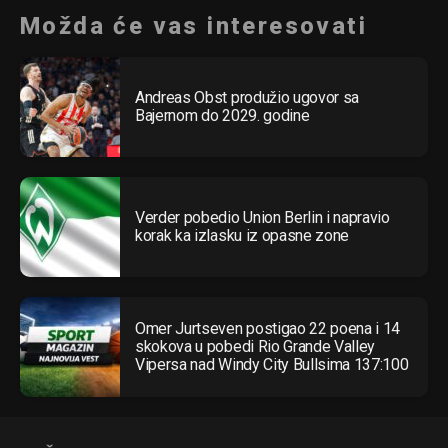
Možda će vas interesovati
Andreas Obst produžio ugovor sa
Bajernom do 2029. godine
Verder pobedio Union Berlin i napravio
korak ka izlasku iz opasne zone
Omer Jurtseven postigao 22 poena i 14
skokova u pobedi Rio Grande Valley
Vipersa nad Windy City Bullsima 137:100