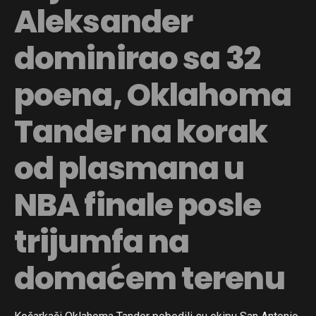
Aleksander
dominirao sa 32
poena, Oklahoma
Tander na korak
od plasmana u
NBA finale posle
trijumfa na
domaćem terenu