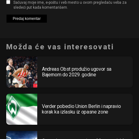
Sačuvaj moje ime, e-poštu i veb mesto u ovom pregledaču veba za
sledeći put kada komentarišem.
Možda će vas interesovati
Andreas Obst produžio ugovor sa
Bajernom do 2029. godine
Verder pobedio Union Berlin i napravio
korak ka izlasku iz opasne zone