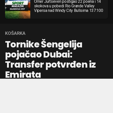
Omer Jurtseven postigao 22 poena i 14
skokova u pobedi Rio Grande Valley
Vipersa nad Windy City Bullsima 137:100
KOŠARKA
Tornike Šengelija
pojačao Dubai:
Transfer potvrđen iz
Emirata
Gruzijski košarkaš napušta Barselonu i karijeru nastavlja u
Dubaiju, posle uspešne sezone u Evroligi i španskoj ligi.
Objavljeno pre:
18 sati