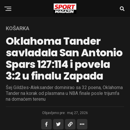
KOŠARKA
Oklahoma Tander
savladala San Antonio
Spars 127:114 i povela
3:2 u finalu Zapada
Šej Gildžes-Aleksander dominirao sa 32 poena, Oklahoma
Tander na korak od plasmana u NBA finale posle trijumfa
na domaćem terenu
Objavljeno pre:
maj 27, 2026