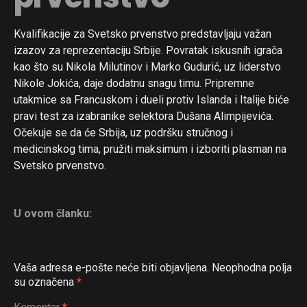
Kvalifikacije za Svetsko prvenstvo predstavljaju važan
izazov za reprezentaciju Srbije. Povratak iskusnih igrača
kao što su Nikola Milutinov i Marko Gudurić, uz liderstvo
Nikole Jokića, daje dodatnu snagu timu. Pripremne
utakmice sa Francuskom i dueli protiv Islanda i Italije biće
pravi test za izabranike selektora Dušana Alimpijevića.
Očekuje se da će Srbija, uz podršku stručnog i
medicinskog tima, pružiti maksimum i izboriti plasman na
Svetsko prvenstvo.
U ovom članku:
Vaša adresa e-pošte neće biti objavljena.
Neophodna polja
su označena
*