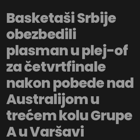
Basketaši Srbije
obezbedili
plasman u plej-of
za četvrtfinale
nakon pobede nad
Australijom u
trećem kolu Grupe
A u Varšavi