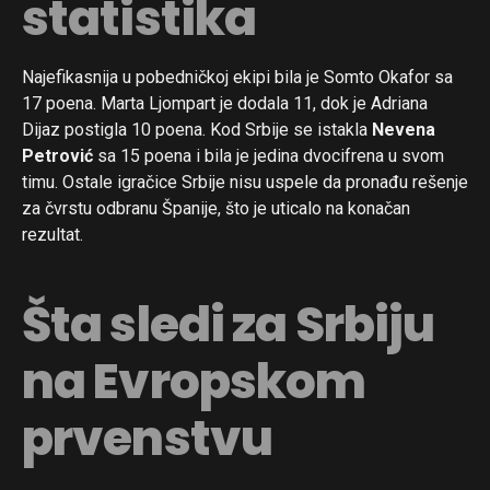
statistika
Najefikasnija u pobedničkoj ekipi bila je Somto Okafor sa
17 poena. Marta Ljompart je dodala 11, dok je Adriana
Dijaz postigla 10 poena. Kod Srbije se istakla
Nevena
Petrović
sa 15 poena i bila je jedina dvocifrena u svom
timu. Ostale igračice Srbije nisu uspele da pronađu rešenje
za čvrstu odbranu Španije, što je uticalo na konačan
rezultat.
Šta sledi za Srbiju
na Evropskom
prvenstvu