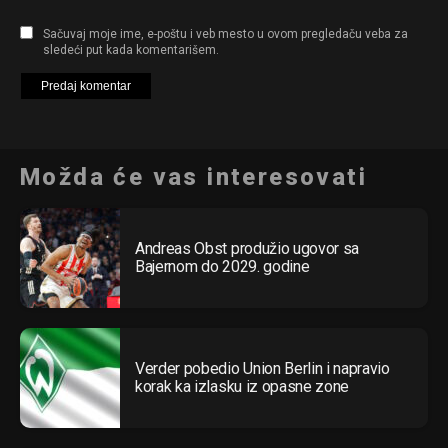
Sačuvaj moje ime, e-poštu i veb mesto u ovom pregledaču veba za
sledeći put kada komentarišem.
Možda će vas interesovati
Andreas Obst produžio ugovor sa
Bajernom do 2029. godine
Verder pobedio Union Berlin i napravio
korak ka izlasku iz opasne zone