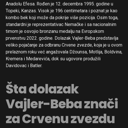
Anadolu Efesa. Rođen je 12. decembra 1995. godine u
Topeki, Kanzas. Visok je 196 centimetara i poznat je kao
kombo bek koji može da pokrije više pozicija. Osim toga,
standardni je reprezentativac Nemačke i sa nacionalnim
timom je osvojio bronzanu medalju na Evropskom
prvenstvu 2022. godine. Dolazak Vajler-Beba predstavlja
veliko pojačanje za odbranu Crvene zvezde, koja je u ovom
prelaznom roku već angažovala Džounsa, Motlija, Boldvina,
Kremera i Medarevića, dok su ugovore produžili
Davidovac i Batler.
Šta dolazak
Vajler-Beba znači
za Crvenu zvezdu