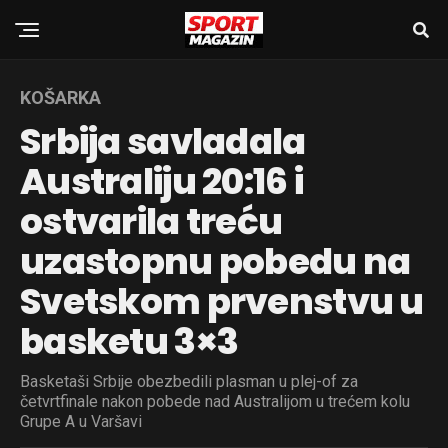
KOŠARKA
Srbija savladala
Australiju 20:16 i
ostvarila treću
uzastopnu pobedu na
Svetskom prvenstvu u
basketu 3×3
Basketaši Srbije obezbedili plasman u plej-of za
četvrtfinale nakon pobede nad Australijom u trećem kolu
Grupe A u Varšavi