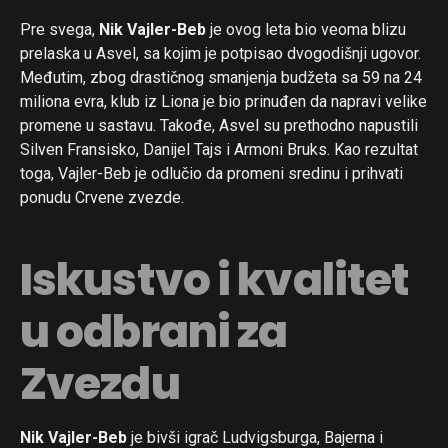
Pre svega,
Nik Vajler-Beb
je ovog leta bio veoma blizu
prelaska u Asvel, sa kojim je potpisao dvogodišnji ugovor.
Međutim, zbog drastičnog smanjenja budžeta sa 59 na 24
miliona evra, klub iz Liona je bio prinuđen da napravi velike
promene u sastavu. Takođe, Asvel su prethodno napustili
Silven Fransisko, Danijel Tajs i Armoni Bruks. Kao rezultat
toga, Vajler-Beb je odlučio da promeni sredinu i prihvati
ponudu Crvene zvezde.
Iskustvo i kvalitet
u odbrani za
Zvezdu
Nik Vajler-Beb
je bivši igrač Ludvigsburga, Bajerna i