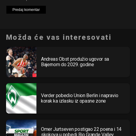
Možda će vas interesovati
Andreas Obst produžio ugovor sa
Bajernom do 2029. godine
Verder pobedio Union Berlin i napravio
korak ka izlasku iz opasne zone
Omer Jurtseven postigao 22 poena i 14
skokova u pobedi Rio Grande Valley