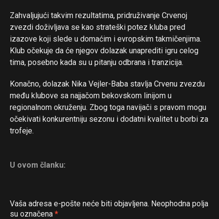
Zahvaljujući takvim rezultatima, pridruživanje Crvenoj
zvezdi doživljava se kao strateški potez kluba pred
izazove koji slede u domaćim i evropskim takmičenjima.
Klub očekuje da će njegov dolazak unaprediti igru celog
tima, posebno kada su u pitanju odbrana i tranzicija.
Konačno, dolazak Nika Vejler-Baba stavlja Crvenu zvezdu
među klubove sa najjačom bekovskom linijom u
regionalnom okruženju. Zbog toga navijači s pravom mogu
očekivati konkurentniju sezonu i dodatni kvalitet u borbi za
trofeje.
U ovom članku:
Vaša adresa e-pošte neće biti objavljena.
Neophodna polja
su označena
*