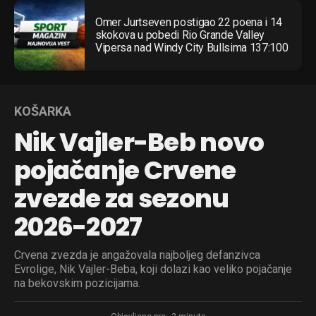
Omer Jurtseven postigao 22 poena i 14
skokova u pobedi Rio Grande Valley
Vipersa nad Windy City Bullsima 137:100
KOŠARKA
Nik Vajler-Beb novo
pojačanje Crvene
zvezde za sezonu
2026-2027
Crvena zvezda je angažovala najboljeg defanzivca
Evrolige, Nik Vajler-Beba, koji dolazi kao veliko pojačanje
na bekovskim pozicijama.