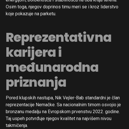
Pinterest
Osim toga, njegov doprinos timu meri se i kroz liderstvo
Whatsapp
koje pokazuje na parketu.
Email
Reprezentativna
karijera i
međunarodna
priznanja
Pored klupskih nastupa, Nik Vejler-Bab standardni je član
reprezentacije Nemačke. Sa nacionalnim timom osvojio je
bronzanu medalju na Evropskom prvenstvu 2022. godine.
Taj uspeh potvrđuje njegov kvalitet na najvišem nivou
takmičenja.