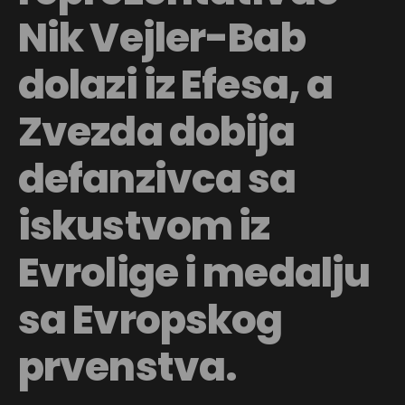
Nik Vejler-Bab
dolazi iz Efesa, a
Zvezda dobija
defanzivca sa
iskustvom iz
Evrolige i medalju
sa Evropskog
prvenstva.