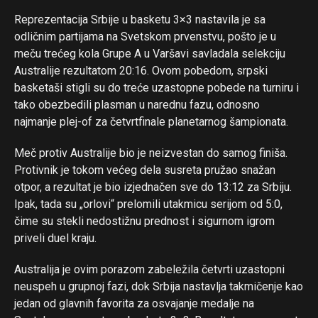
Reprezentacija Srbije u basketu 3×3 nastavila je sa
odličnim partijama na Svetskom prvenstvu, pošto je u
meču trećeg kola Grupe A u Varšavi savladala selekciju
Australije rezultatom 20:16. Ovom pobedom, srpski
basketaši stigli su do treće uzastopne pobede na turniru i
tako obezbedili plasman u narednu fazu, odnosno
najmanje plej-of za četvrtfinale planetarnog šampionata.
Meč protiv Australije bio je neizvestan do samog finiša.
Protivnik je tokom većeg dela susreta pružao snažan
otpor, a rezultat je bio izjednačen sve do 13:12 za Srbiju.
Ipak, tada su „orlovi“ prelomili utakmicu serijom od 5:0,
čime su stekli nedostižnu prednost i sigurnom igrom
Flipboard
priveli duel kraju.
Reddit
Australija je ovim porazom zabeležila četvrti uzastopni
Pinterest
neuspeh u grupnoj fazi, dok Srbija nastavlja takmičenje kao
Whatsapp
jedan od glavnih favorita za osvajanje medalje na
Email