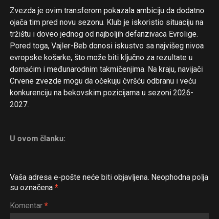
Zvezda je ovim transferom pokazala ambiciju da dodatno
ojača tim pred novu sezonu. Klub je iskoristio situaciju na
tržištu i doveo jednog od najboljih defanzivaca Evrolige.
Pored toga, Vajler-Beb donosi iskustvo sa najvišeg nivoa
evropske košarke, što može biti ključno za rezultate u
domaćim i međunarodnim takmičenjima. Na kraju, navijači
Crvene zvezde mogu da očekuju čvršću odbranu i veću
konkurenciju na bekovskim pozicijama u sezoni 2026-
2027.
U ovom članku:
Vaša adresa e-pošte neće biti objavljena.
Neophodna polja
su označena
*
Komentar
*