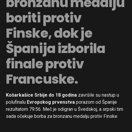
bronzanu medalju
boriti protiv
Finske, dok je
Španija izborila
finale protiv
Francuske.
Košarkašice Srbije do 18 godina
završile su nastup u
polufinalu
Evropskog prvenstva
porazom od Španije
rezultatom 79:56. Meč je odigran u Švedskoj, a srpski tim
sada očekuje borba za bronzanu medalju protiv Finske.