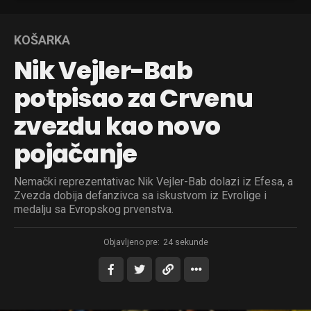
KOŠARKA
Nik Vejler-Bab
potpisao za Crvenu
zvezdu kao novo
pojačanje
Nemački reprezentativac Nik Vejler-Bab dolazi iz Efesa, a
Zvezda dobija defanzivca sa iskustvom iz Evrolige i
medalju sa Evropskog prvenstva.
Objavljeno pre:
24 sekunde