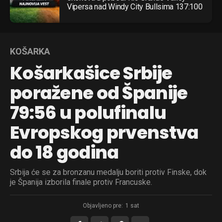
Vipersa nad Windy City Bullsima 137:100
KOŠARKA
Košarkašice Srbije
poražene od Španije
79:56 u polufinalu
Evropskog prvenstva
do 18 godina
Srbija će se za bronzanu medalju boriti protiv Finske, dok
je Španija izborila finale protiv Francuske.
Objavljeno pre:
1 sat