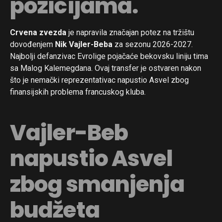
pozicijama.
Crvena zvezda
je napravila značajan potez na tržištu
dovođenjem
Nik Vajler-Beba
za sezonu 2026-2027.
Najbolji defanzivac Evrolige pojačaće bekovsku liniju tima
sa Malog Kalemegdana. Ovaj transfer je ostvaren nakon
što je nemački reprezentativac napustio Asvel zbog
finansijskih problema francuskog kluba.
Vajler-Beb
napustio Asvel
zbog smanjenja
budžeta