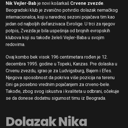
Nik Vejler-Bab
je novi košarkaš
Crvene zvezde
.
Beogradski klub je zvanično potvrdio dolazak nemačkog
internacionalca, koji u narednoj sezoni pojačava tim kao
jedan od najboljih defanzivaca Evrolige. U trci za njegov
potpis, Zvezda je bila uspešnija od brojnih evropskih
klubova koji su takođe želeli Vejler-Baba u svojim
redovima.
Ovaj kombo bek visok 196 centimetara rođen je 12.
decembra 1995. godine u Topeki, Kanzas. Pre dolaska u
Crvenu zvezdu, igrao je za Ludvigsburg, Bajern i Efes.
Njegova sposobnost da pokriva više pozicija na terenu
čini ga posebno vrednim pojačanjem za crveno-bele.
Takođe, zbog svog iskustva i kvaliteta u odbrani, očekuje
se da donese dodatnu sigurnost timu iz Beograda.
Dolazak Nika