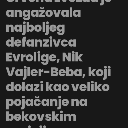
angažovala
najboljeg
defanzivca
Evrolige, Nik
Vajler-Beba, koji
dolazi kao veliko
pojačanje na
bekovskim