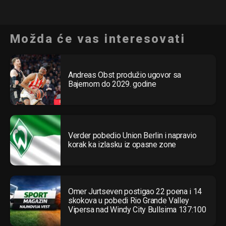
Možda će vas interesovati
Andreas Obst produžio ugovor sa
Bajernom do 2029. godine
Verder pobedio Union Berlin i napravio
korak ka izlasku iz opasne zone
Omer Jurtseven postigao 22 poena i 14
skokova u pobedi Rio Grande Valley
Vipersa nad Windy City Bullsima 137:100