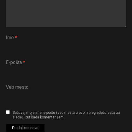
Ime
*
E-pošta
*
Veb mesto
Sačuvaj moje ime, e-poštu i veb mesto u ovom pregledaču veba za
sledeći put kada komentarišem.