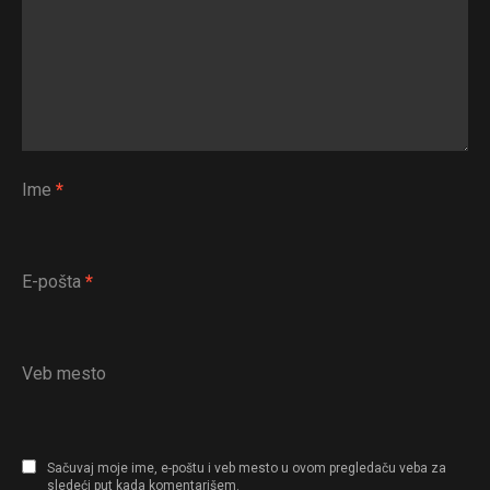
Ime
*
E-pošta
*
Veb mesto
Sačuvaj moje ime, e-poštu i veb mesto u ovom pregledaču veba za
sledeći put kada komentarišem.