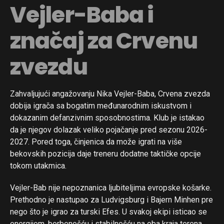
Vejler-Baba i
značaj za Crvenu
zvezdu
Zahvaljujući angažovanju Nika Vejler-Baba, Crvena zvezda
dobija igrača sa bogatim međunarodnim iskustvom i
dokazanim defanzivnim sposobnostima. Klub je istakao
da je njegov dolazak veliko pojačanje pred sezonu 2026-
2027. Pored toga, činjenica da može igrati na više
bekovskih pozicija daje treneru dodatne taktičke opcije
tokom utakmica.
Vejler-Bab nije nepoznanica ljubiteljima evropske košarke.
Prethodno je nastupao za Ludvigsburg i Bajern Minhen pre
Flipboard
nego što je igrao za turski Efes. U svakoj ekipi isticao se
Reddit
energijom, borbenošću i stabilnošću na oba kraja terena.