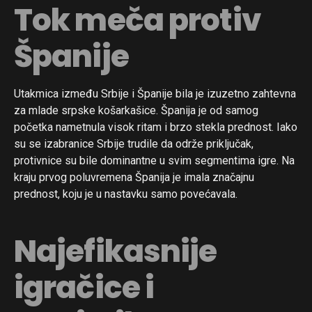
Tok meča protiv
Španije
Utakmica između Srbije i Španije bila je izuzetno zahtevna
za mlade srpske košarkašice. Španija je od samog
početka nametnula visok ritam i brzo stekla prednost. Iako
su se izabranice Srbije trudile da održe priključak,
protivnice su bile dominantne u svim segmentima igre. Na
kraju prvog poluvremena Španija je imala značajnu
prednost, koju je u nastavku samo povećavala.
Najefikasnije
igračice i