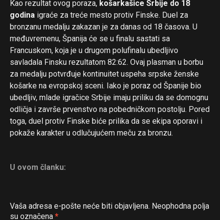
Kao rezultat ovog poraza,
košarkašice Srbije do 18
godina
igraće za treće mesto protiv Finske. Duel za
bronzanu medalju zakazan je za danas od 18 časova. U
međuvremenu, Španija će se u finalu sastati sa
Francuskom, koja je u drugom polufinalu ubedljivo
savladala Finsku rezultatom 82:62. Ovaj plasman u borbu
za medalju potvrđuje kontinuitet uspeha srpske ženske
košarke na evropskoj sceni. Iako je poraz od Španije bio
ubedljiv, mlade igračice Srbije imaju priliku da se domognu
odličja i završe prvenstvo na pobedničkom postolju. Pored
toga, duel protiv Finske biće prilika da se ekipa oporavi i
pokaže karakter u odlučujućem meču za bronzu.
U ovom članku:
Vaša adresa e-pošte neće biti objavljena.
Neophodna polja
su označena
*