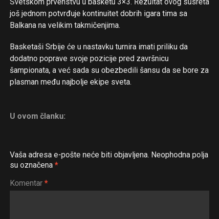
Svetskom prvenstvu u basketu 3×3. Rezultat ovog susreta
još jednom potvrđuje kontinuitet dobrih igara tima sa
Balkana na velikim takmičenjima.
Basketaši Srbije će u nastavku turnira imati priliku da
dodatno poprave svoje pozicije pred završnicu
šampionata, a već sada su obezbedili šansu da se bore za
plasman među najbolje ekipe sveta.
U ovom članku:
Vaša adresa e-pošte neće biti objavljena.
Neophodna polja
su označena
*
Komentar
*