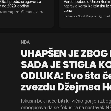
Obst produžio ugovor sa
Verder pobedio Union Berlin 
m do 2029. godine
napravio korak ka izlasku iz
zone
 Sport Magazin
mart 9, 2026
Redakcija Sport Magazin
mart 
NBA
UHAPŠEN JE ZBOG 
SADA JE STIGLA 
ODLUKA: Evo šta 
zvezdu Džejmsa 
Iskusni bek neće biti krivično gonjen zbog
omogućava da se fokusira na nastavak NB