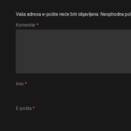
Vaša adresa e-pošte neće biti objavljena.
Neophodna pol
Komentar
*
Ime
*
E-pošta
*