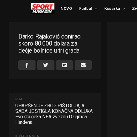
NOVO
Fudbal
Košarka
Zv
Darko Rajaković donirao
skoro 80.000 dolara za
dečje bolnice u tri grada
NBA
UHAPŠEN JE ZBOG PIŠTOLJA, A
SADA JE STIGLA KONAČNA ODLUKA:
Evo šta čeka NBA zvezdu Džejmsa
Hardena
KOŠARKA
NBA