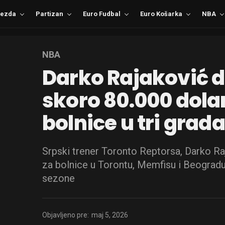
ezda
Partizan
Euro Fudbal
Euro Košarka
NBA
NBA
Darko Rajaković 
skoro 80.000 dola
bolnice u tri grada
Srpski trener Toronto Reptorsa, Darko Raj
za bolnice u Torontu, Memfisu i Beogra
sezone
Objavljeno pre:
maj 5, 2026