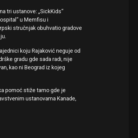
na tri ustanove: „SickKids“
ospital“ u Memfisu i
srpski stručnjak obuhvatio gradove
ju.
ajednici koju Rajaković neguje od
rške gradu gde sada radi, nije
an, kao ni Beograd iz kojeg
jska pomoć stiže tamo gde je
zdravstvenim ustanovama Kanade,