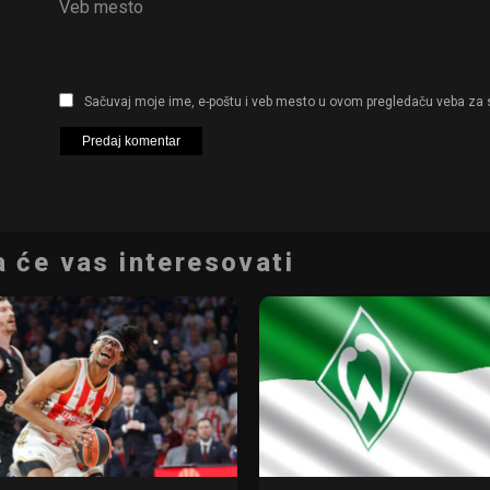
Veb mesto
Sačuvaj moje ime, e-poštu i veb mesto u ovom pregledaču veba za 
 će vas interesovati