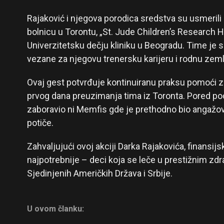
Rajaković i njegova porodica sredstva su usmerili 
bolnicu u Torontu, „St. Jude Children’s Research H
Univerzitetsku dečju kliniku u Beogradu. Time je 
vezane za njegovu trenersku karijeru i rodnu zeml
Ovaj gest potvrđuje kontinuiranu praksu pomoći z
prvog dana preuzimanja tima iz Toronta. Pored pod
zaboravio ni Memfis gde je prethodno bio angažov
potiče.
Zahvaljujući ovoj akciji Darka Rajakovića, finansi
najpotrebnije – deci koja se leče u prestižnim 
Sjedinjenih Američkih Država i Srbije.
U ovom članku: