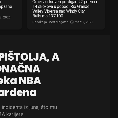
i
Omer Jurtseven postigao 22 poena i
 opasne
14 skokova u pobedi Rio Grande
Valley Vipersa nad Windy City
Bullsima 137:100
8, 2026
Redakcija Sport Magazin
mart 9, 2026
PIŠTOLJA, A
KONAČNA
čeka NBA
Hardena
 incidenta iz juna, što mu
A karijere