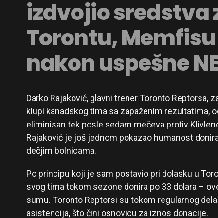
izdvojio sredstva 
Torontu, Memfisu
nakon uspešne N
Darko Rajaković, glavni trener Toronto Reptorsa, z
klupi kanadskog tima sa zapaženim rezultatima, od
eliminisan tek posle sedam mečeva protiv Klivlen
Rajaković je još jednom pokazao humanost donira
dečjim bolnicama.
Po principu koji je sam postavio pri dolasku u Tor
svog tima tokom sezone donira po 33 dolara – ove
sumu. Toronto Reptorsi su tokom regularnog dela i
asistencija, što čini osnovicu za iznos donacije.