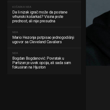
KOŠARKA
NBA
Da li nizak igrač može da postane
vrhunski košarkaš? Visina jeste
prednost, ali nije presudna
NBA
Mario Hezonja potpisao jednogodišnji
ugovor sa Cleveland Cavaliers
NBA
Bogdan Bogdanović: Povratak u
Partizan je uvek opcija, ali sada sam
fokusiran na Hjuston