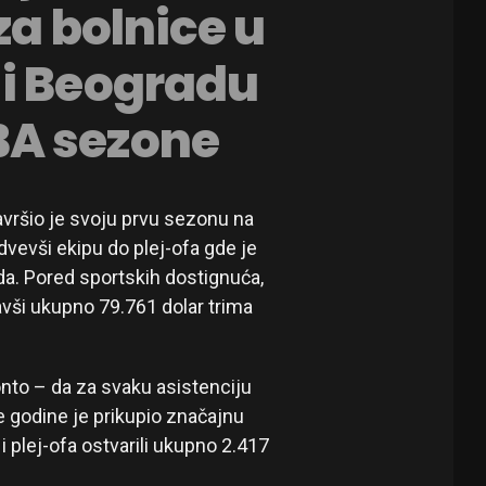
za bolnice u
 i Beogradu
BA sezone
avršio je svoju prvu sezonu na
vevši ekipu do plej-ofa gde je
da. Pored sportskih dostignuća,
vši ukupno 79.761 dolar trima
onto – da za svaku asistenciju
 godine je prikupio značajnu
 plej-ofa ostvarili ukupno 2.417