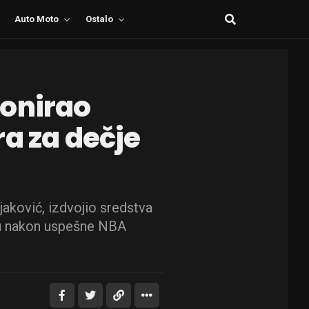
Auto Moto
Ostalo
donirao
ra za dečje
aković, izdvojio sredstva
du nakon uspešne NBA