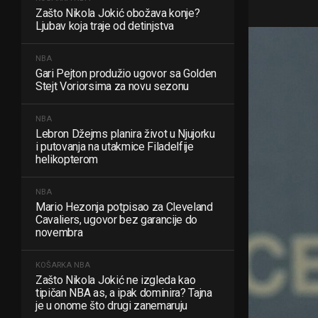
Zašto Nikola Jokić obožava konje?
Ljubav koja traje od detinjstva
NBA
Gari Pejton produžio ugovor sa Golden
Stejt Voriorsima za novu sezonu
NBA
Lebron Džejms planira život u Njujorku
i putovanja na utakmice Filadelfije
helikopterom
NBA
Mario Hezonja potpisao za Cleveland
Cavaliers, ugovor bez garancije do
novembra
KOŠARKA
NBA
Zašto Nikola Jokić ne izgleda kao
tipičan NBA as, a ipak dominira? Tajna
je u onome što drugi zanemaruju