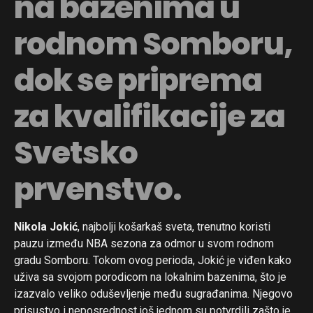
na bazenima u
rodnom Somboru,
dok se priprema
za kvalifikacije za
Svetsko
prvenstvo.
Nikola Jokić
, najbolji košarkaš sveta, trenutno koristi
pauzu između NBA sezona za odmor u svom rodnom
gradu Somboru. Tokom ovog perioda, Jokić je viđen kako
uživa sa svojom porodicom na lokalnim bazenima, što je
izazvalo veliko oduševljenje među sugrađanima. Njegovo
prisustvo i neposrednost još jednom su potvrdili zašto je