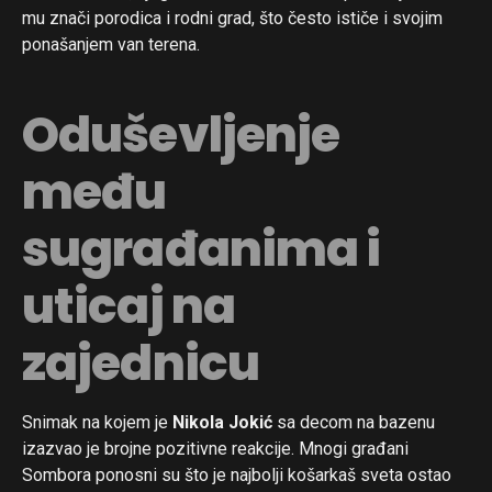
mu znači porodica i rodni grad, što često ističe i svojim
ponašanjem van terena.
Oduševljenje
među
sugrađanima i
uticaj na
zajednicu
Snimak na kojem je
Nikola Jokić
sa decom na bazenu
izazvao je brojne pozitivne reakcije. Mnogi građani
Sombora ponosni su što je najbolji košarkaš sveta ostao