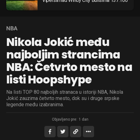
Vipersa nad Windy City Bullsima 137:100
NBA
Nikola Jokić među
najboljim strancima
NBA: Četvrto mesto na
listi Hoopshype
Na listi TOP 80 najboljih stranaca u istoriji NBA, Nikola
Jokić zauzima četvrto mesto, dok su i druge srpske
legende među izabranima.
Objavljeno pre:
1 dan