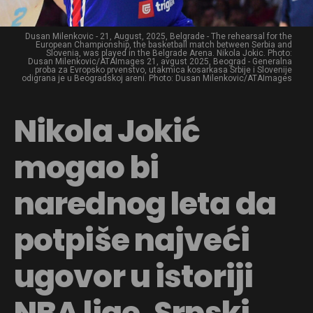
Dusan Milenkovic - 21, August, 2025, Belgrade - The rehearsal for the
European Championship, the basketball match between Serbia and
Slovenia, was played in the Belgrade Arena. Nikola Jokic. Photo:
Dusan Milenkovic/ATAImages 21, avgust 2025, Beograd - Generalna
proba za Evropsko prvenstvo, utakmica kosarkasa Srbije i Slovenije
odigrana je u Beogradskoj areni. Photo: Dusan Milenkovic/ATAImages
Nikola Jokić
mogao bi
narednog leta da
potpiše najveći
ugovor u istoriji
NBA lige. Srpski