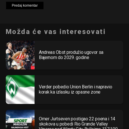
Možda će vas interesovati
Andreas Obst produžio ugovor sa
Bajernom do 2029. godine
Verder pobedio Union Berlin i napravio
korak ka izlasku iz opasne zone
Omer Jurtseven postigao 22 poena i 14
skokova u pobedi Rio Grande Valley