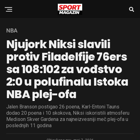
NBA
Njujork Niksi slavili
protiv Filadelfije 76ers
sa 108:102 za vođstvo
2:0 u polufinalu Istoka
NBA plej-ofa
Jalen Branson postigao 26 poena, Karl-Entoni Tauns
dodao 20 poena i 10 skokova, Niksi iskoristili atmosferu
Medison Skver Gardena za najneizvesniji meč plej-ofa u
poslednjih 11 godina