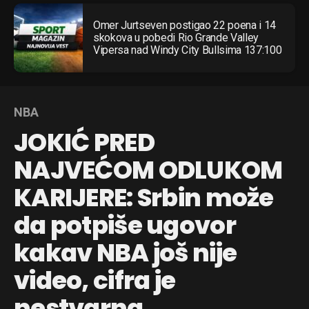
Omer Jurtseven postigao 22 poena i 14
skokova u pobedi Rio Grande Valley
Vipersa nad Windy City Bullsima 137:100
NBA
JOKIĆ PRED
NAJVEĆOM ODLUKOM
KARIJERE: Srbin može
da potpiše ugovor
kakav NBA još nije
video, cifra je
nestvarna