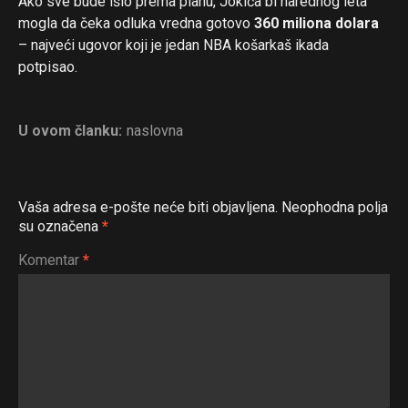
Ako sve bude išlo prema planu, Jokića bi narednog leta
mogla da čeka odluka vredna gotovo
360 miliona dolara
– najveći ugovor koji je jedan NBA košarkaš ikada
potpisao.
U ovom članku:
naslovna
Vaša adresa e-pošte neće biti objavljena.
Neophodna polja
su označena
*
Flipboard
Komentar
*
Reddit
Pinterest
Whatsapp
Email