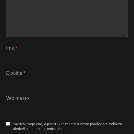
Ime
*
E-pošta
*
Veb mesto
Sačuvaj moje ime, e-poštu i veb mesto u ovom pregledaču veba za
sledeći put kada komentarišem.