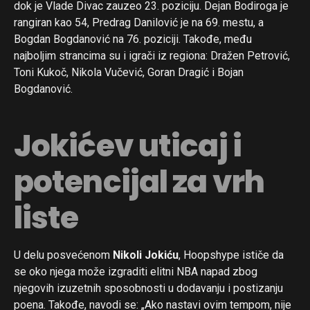
dok je Vlade Divac zauzeo 23. poziciju. Dejan Bodiroga je
rangiran kao 54, Predrag Danilović je na 69. mestu, a
Bogdan Bogdanović na 76. poziciji. Takođe, među
najboljim strancima su i igrači iz regiona: Dražen Petrović,
Toni Kukoč, Nikola Vučević, Goran Dragić i Bojan
Bogdanović.
Jokićev uticaj i
potencijal za vrh
liste
U delu posvećenom
Nikoli Jokiću
, Hoopshype ističe da
se oko njega može izgraditi elitni NBA napad zbog
njegovih izuzetnih sposobnosti u dodavanju i postizanju
poena. Takođe, navodi se: „Ako nastavi ovim tempom, nije