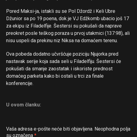
Pored Maksi-ja, istakli su se Pol Džordž i Keli Ubre
Džunior sa po 19 poena, dok je VJ Edžkomb ubacio još 17
za ekipu iz Filadelfije. Šestersi su pokušali da naprave
preokret posle teškog poraza u prvoj utakmici (137:98), ali
nisu uspeli da prekinu niz Niksa na domaćem terenu.
Ova pobeda dodatno učvršćuje poziciju Njujorka pred
nastavak serije koja sada seli u Filadelfiju. Šestersi će
pokušati da smanje zaostatak i iskoriste prednost
domaćeg parketa kako bi ostali u trci za finale
konferencije.
U ovom članku:
Vaša adresa e-pošte neće biti objavljena.
Neophodna polja
su označena
*