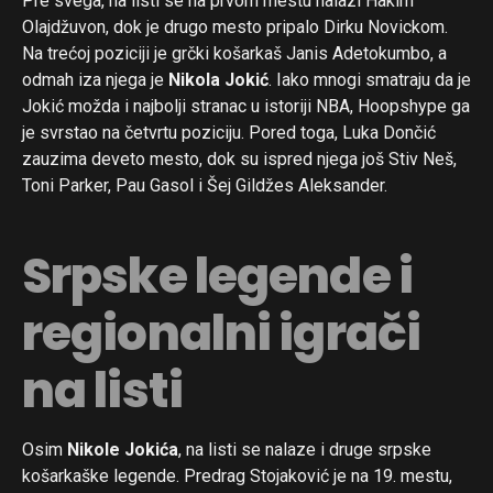
Pre svega, na listi se na prvom mestu nalazi Hakim
Olajdžuvon, dok je drugo mesto pripalo Dirku Novickom.
Na trećoj poziciji je grčki košarkaš Janis Adetokumbo, a
odmah iza njega je
Nikola Jokić
. Iako mnogi smatraju da je
Jokić možda i najbolji stranac u istoriji NBA, Hoopshype ga
je svrstao na četvrtu poziciju. Pored toga, Luka Dončić
zauzima deveto mesto, dok su ispred njega još Stiv Neš,
Toni Parker, Pau Gasol i Šej Gildžes Aleksander.
Srpske legende i
regionalni igrači
na listi
Osim
Nikole Jokića
, na listi se nalaze i druge srpske
košarkaške legende. Predrag Stojaković je na 19. mestu,