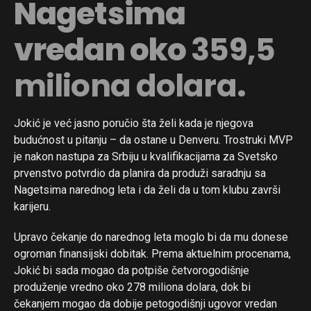
Nagetsima
vredan oko
359,5
miliona dolara
.
Jokić je već jasno poručio šta želi kada je njegova
budućnost u pitanju – da ostane u Denveru. Trostruki MVP
je nakon nastupa za Srbiju u kvalifikacijama za Svetsko
prvenstvo potvrdio da planira da produži saradnju sa
Nagetsima narednog leta i da želi da u tom klubu završi
karijeru.
Upravo čekanje do narednog leta moglo bi da mu donese
ogroman finansijski dobitak. Prema aktuelnim procenama,
Jokić bi sada mogao da potpiše četvorogodišnje
produženje vredno oko 278 miliona dolara, dok bi
čekanjem mogao da dobije petogodišnji ugovor vredan