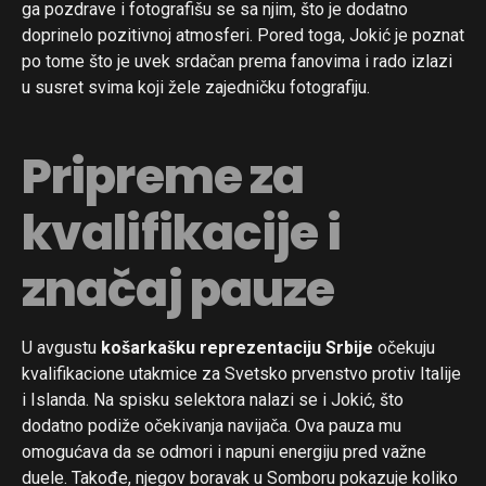
ga pozdrave i fotografišu se sa njim, što je dodatno
doprinelo pozitivnoj atmosferi. Pored toga, Jokić je poznat
po tome što je uvek srdačan prema fanovima i rado izlazi
u susret svima koji žele zajedničku fotografiju.
Pripreme za
kvalifikacije i
značaj pauze
U avgustu
košarkašku reprezentaciju Srbije
očekuju
kvalifikacione utakmice za Svetsko prvenstvo protiv Italije
i Islanda. Na spisku selektora nalazi se i Jokić, što
dodatno podiže očekivanja navijača. Ova pauza mu
omogućava da se odmori i napuni energiju pred važne
duele. Takođe, njegov boravak u Somboru pokazuje koliko