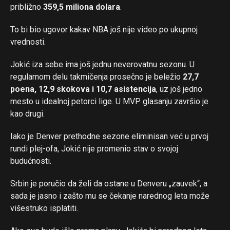
približno
359,5 miliona dolara
.
To bi bio ugovor kakav NBA još nije video po ukupnoj
vrednosti.
Jokić iza sebe ima još jednu neverovatnu sezonu. U
regularnom delu takmičenja prosečno je beležio
27,7
poena, 12,9 skokova i 10,7 asistencija
, uz još jedno
mesto u idealnoj petorci lige. U MVP glasanju završio je
kao drugi.
Iako je Denver prethodne sezone eliminisan već u prvoj
rundi plej-ofa, Jokić nije promenio stav o svojoj
budućnosti.
Srbin je poručio da želi da ostane u Denveru „zauvek“, a
sada je jasno i zašto mu se čekanje narednog leta može
višestruko isplatiti.