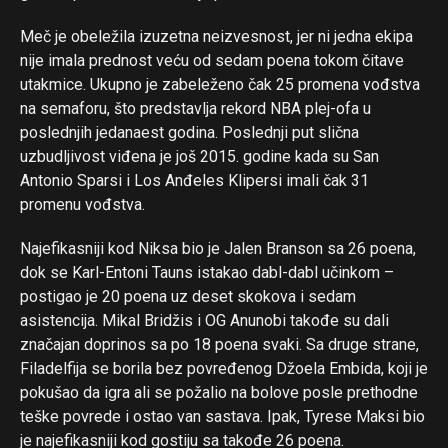
Meč je obeležila izuzetna neizvesnost, jer ni jedna ekipa
nije imala prednost veću od sedam poena tokom čitave
utakmice. Ukupno je zabeleženo čak 25 promena vođstva
na semaforu, što predstavlja rekord NBA plej-ofa u
poslednjih jedanaest godina. Poslednji put slična
uzbudljivost viđena je još 2015. godine kada su San
Antonio Sparsi i Los Anđeles Klipersi imali čak 31
promenu vođstva.
Najefikasniji kod Niksa bio je Jalen Branson sa 26 poena,
dok se Karl-Entoni Tauns istakao dabl-dabl učinkom –
Flipboard
postigao je 20 poena uz deset skokova i sedam
asistencija. Mikal Bridžis i OG Anunobi takođe su dali
Reddit
značajan doprinos sa po 18 poena svaki. Sa druge strane,
Pinterest
Filadelfija se borila bez povređenog Džoela Embida, koji je
Whatsapp
pokušao da igra ali se požalio na bolove posle prethodne
Email
teške povrede i ostao van sastava. Ipak, Tyrese Maksi bio
je najefikasniji kod gostiju sa takođe 26 poena.