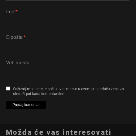
Ime
*
E-pošta
*
Veb mesto
Sačuvaj moje ime, e-poštu i veb mesto u ovom pregledaču veba za
sledeći put kada komentarišem.
Možda će vas interesovati