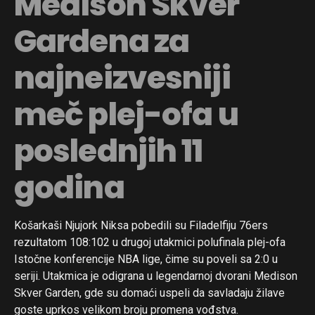
Medison Skver
Gardena za
najneizvesniji
meč plej-ofa u
poslednjih 11
godina
Košarkaši Njujork Niksa pobedili su Filadelfiju 76ers
rezultatom 108:102 u drugoj utakmici polufinala plej-ofa
Istočne konferencije NBA lige, čime su poveli sa 2:0 u
seriji. Utakmica je odigrana u legendarnoj dvorani Medison
Skver Garden, gde su domaći uspeli da savladaju žilave
goste uprkos velikom broju promena vođstva.