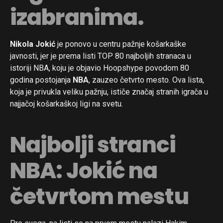
izabranima.
Nikola Jokić
je ponovo u centru pažnje košarkaške
javnosti, jer je prema listi TOP 80 najboljih stranaca u
istoriji NBA, koju je objavio Hoopshype povodom 80
godina postojanja
NBA
, zauzeo četvrto mesto. Ova lista,
koja je privukla veliku pažnju, ističe značaj stranih igrača u
najjačoj košarkaškoj ligi na svetu.
Najbolji stranci
NBA: Jokić na
četvrtom mestu