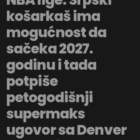
košarkaš ima
mogućnost da
sačeka 2027.
godinu i tada
potpiše
petogodišnji
supermaks
ugovor sa Denver