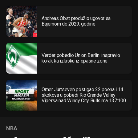
Andreas Obst produžio ugovor sa
Bajernom do 2029. godine
Verder pobedio Union Berlin i napravio
korak ka izlasku iz opasne zone
Omer Jurtseven postigao 22 poena i 14
skokova u pobedi Rio Grande Valley
Vipersa nad Windy City Bullsima 137:100
NBA