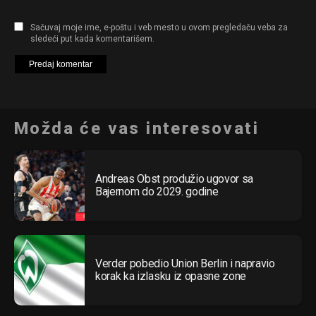
Sačuvaj moje ime, e-poštu i veb mesto u ovom pregledaču veba za
sledeći put kada komentarišem.
Možda će vas interesovati
Andreas Obst produžio ugovor sa
Bajernom do 2029. godine
Verder pobedio Union Berlin i napravio
korak ka izlasku iz opasne zone