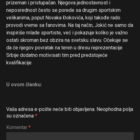
prizeman i pristupačan. Njegova jednostavnost i
neposrednost često se porede sa drugim sportskim
velikanima, poput Novaka Đokovića, koji takođe rado
provodi vreme sa fanovima. Na taj način, Jokić ne samo da
inspiriše mlade sportiste, već i pokazuje koliko je važno
ostati skroman bez obzira na svetsku slavu. Očekuje se
da će njegov povratak na teren u dresu reprezentacije
Srbije dodatno motivisati tim pred predstojeće
kvalifikacije.
U ovom članku:
Vaša adresa e-pošte neće biti objavljena.
Neophodna polja
su označena
*
Komentar
*