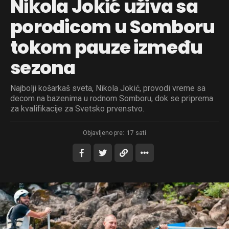
Nikola Jokić uživa sa
porodicom u Somboru
tokom pauze između
sezona
Najbolji košarkaš sveta, Nikola Jokić, provodi vreme sa
decom na bazenima u rodnom Somboru, dok se priprema
za kvalifikacije za Svetsko prvenstvo.
Objavljeno pre:
17 sati