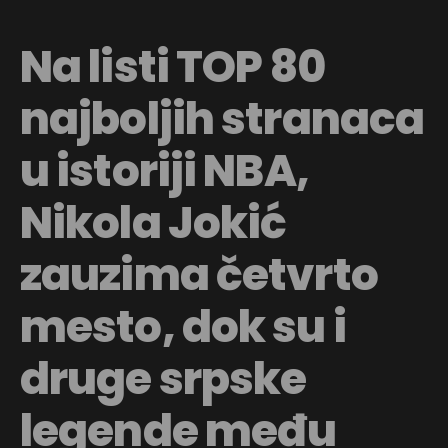
Na listi TOP 80
najboljih stranaca
u istoriji NBA,
Nikola Jokić
zauzima četvrto
mesto, dok su i
druge srpske
legende među