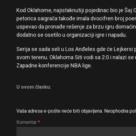
Kod Oklahome, najistaknutiji pojedinac bio je Šaj 
petorica saigrača takođe imala dvocifren broj poe
uspevao da pronađe rešenje za brzu igru domaćin
dodatno se osetilo u organizaciji igre i napadu.
Serija se sada seli u Los Anđeles gde će Lejkersi
svom terenu. Oklahoma Siti vodi sa 2:0 i nalazi se
Zapadne konferencije NBA lige.
U ovom članku:
Vaša adresa e-pošte neće biti objavljena.
Neophodna pol
Komentar
*