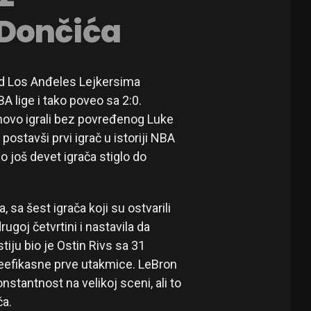
 Dončića
ad Los Anđeles Lejkersima
A lige i tako poveo sa 2:0.
onovo igrali bez povređenog Luke
postavši prvi igrač u istoriji NBA
o još devet igrača stiglo do
sa šest igrača koji su ostvarili
ugoj četvrtini i nastavila da
iju bio je Ostin Rivs sa 31
neefikasne prve utakmice. LeBron
stantnost na velikoj sceni, ali to
ča.