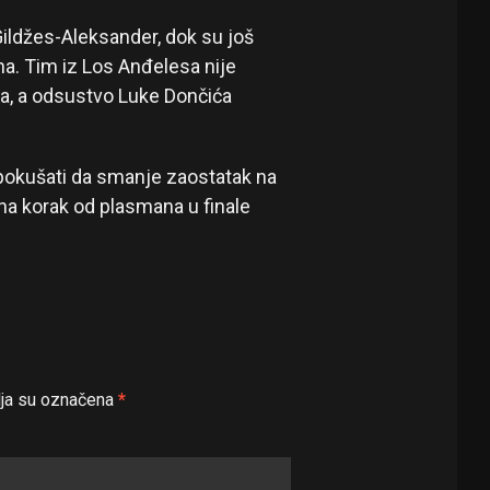
Gildžes-Aleksander, dok su još
na. Tim iz Los Anđelesa nije
a, a odsustvo Luke Dončića
 pokušati da smanje zaostatak na
 na korak od plasmana u finale
ja su označena
*