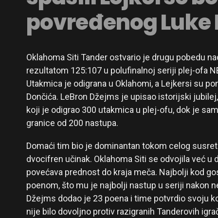
povređenog Luke
Oklahoma Siti Tander ostvario je drugu pobedu n
rezultatom 125:107 u polufinalnoj seriji plej-ofa NB
Utakmica je odigrana u Oklahomi, a Lejkersi su p
Dončića. LeBron Džejms je upisao istorijski jubilej, 
koji je odigrao 300 utakmica u plej-ofu, dok je sam
granice od 200 nastupa.
Domaći tim bio je dominantan tokom celog susreta, 
dvocifren učinak. Oklahoma Siti se odvojila već u dr
povećava prednost do kraja meča. Najbolji kod gost
poenom, što mu je najbolji nastup u seriji nakon 
Džejms dodao je 23 poena i time potvrdio svoju kon
nije bilo dovoljno protiv razigranih Tanderovih igra