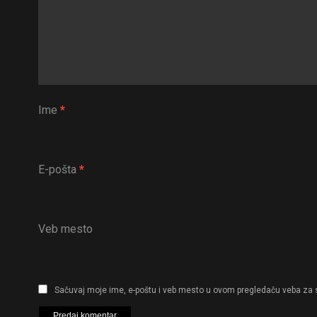
Ime
*
E-pošta
*
Veb mesto
Sačuvaj moje ime, e-poštu i veb mesto u ovom pregledaču veba za 