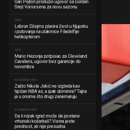
Gari Pejton produžio ugovor sa Golden
Stejt Voriorsima za novu sezonu
NBA
Lebron Džejms planira život u Njujorku
i putovanja na utakmice Filadelfije
helikopterom
NBA
Mario Hezonja potpisao za Cleveland
Cavaliers, ugovor bez garancije do
novembra
KOŠARKA
NBA
Zašto Nikola Jokić ne izgleda kao
tipičan NBA as, a ipak dominira? Tajna
je u onome što drugi zanemaruju
KOŠARKA
NBA
Da li nizak igrač može da postane
vrhunski košarkaš? Visina jeste
prednost, ali nije presudna