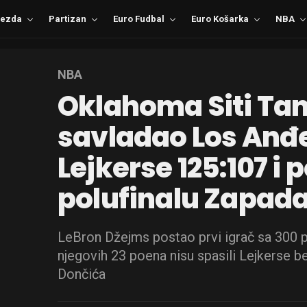
ezda
Partizan
Euro Fudbal
Euro Košarka
NBA
NBA
Oklahoma Siti Ta
savladao Los Anđ
Lejkerse 125:107 i 
polufinalu Zapad
LeBron Džejms postao prvi igrač sa 300 pl
njegovih 23 poena nisu spasili Lejkerse
Dončića