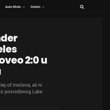
Auto Moto
Ostalo
nder
eles
poveo 2:0 u
a
ej-of mečeva, ali ni
 bez povređenog Luke