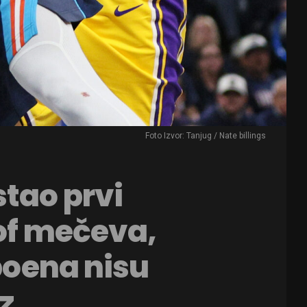
Foto Izvor: Tanjug / Nate billings
tao prvi
-of mečeva,
 poena nisu
z