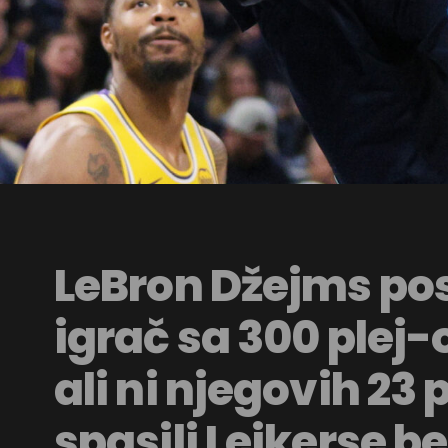
LeBron Džejms pos
igrač sa 300 plej
ali ni njegovih 23
spasili Lejkerse be