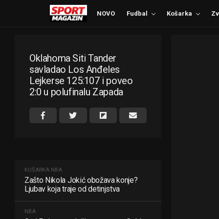
NOVO
Fudbal
Košarka
Zv
Oklahoma Siti Tander
savladao Los Anđeles
Lejkerse 125:107 i poveo
2:0 u polufinalu Zapada
KOŠARKA
NBA
Zašto Nikola Jokić obožava konje?
Ljubav koja traje od detinjstva
NBA