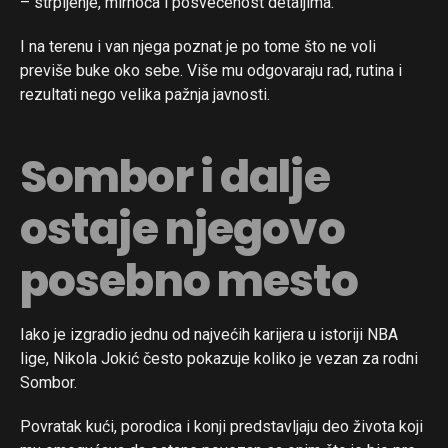
– strpljenje, mirnoća i posvećenost detaljima.
I na terenu i van njega poznat je po tome što ne voli
previše buke oko sebe. Više mu odgovaraju rad, rutina i
rezultati nego velika pažnja javnosti.
Sombor i dalje
ostaje njegovo
posebno mesto
Iako je izgradio jednu od najvećih karijera u istoriji NBA
lige, Nikola Jokić često pokazuje koliko je vezan za rodni
Sombor.
Povratak kući, porodica i konji predstavljaju deo života koji