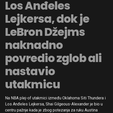
Los Anđeles
Lejkersa, dok je
LeBron Džejms
naknadno
povredio zglob ali
nastavio
utakmicu
Na NBA plej-of utakmici između Oklahoma Siti Thundera i
Los Anđeles Lejkersa, Shai Gilgeous-Alexander je bio u
centru pažnje kada je zbog potezanja za ruku Austina