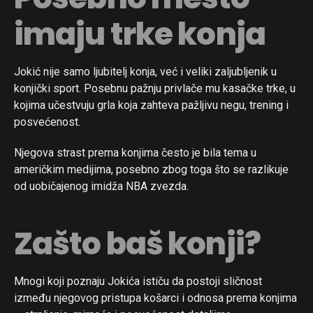
imaju trke konja
Jokić nije samo ljubitelj konja, već i veliki zaljubljenik u
konjički sport. Posebnu pažnju privlače mu kasačke trke, u
kojima učestvuju grla koja zahteva pažljivu negu, trening i
posvećenost.
Njegova strast prema konjima često je bila tema u
američkim medijima, posebno zbog toga što se razlikuje
od uobičajenog imidža NBA zvezda.
Zašto baš konji?
Mnogi koji poznaju Jokića ističu da postoji sličnost
između njegovog pristupa košarci i odnosa prema konjima