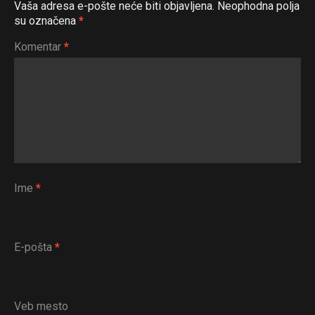
Vaša adresa e-pošte neće biti objavljena.
Neophodna polja
su označena
*
Komentar
*
Ime
*
E-pošta
*
Veb mesto