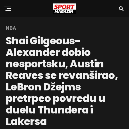
NBA
Shai Gilgeous-
Alexander dobio
nesportsku, Austin
Reaves se revanširao,
LeBron Džejms
pretrpeo povredu u
duelu Thundera i
Lakersa