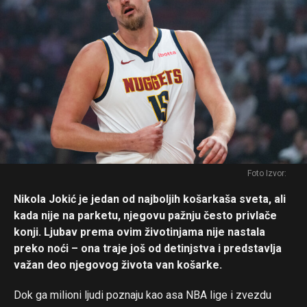
Foto Izvor:
Nikola Jokić je jedan od najboljih košarkaša sveta, ali
kada nije na parketu, njegovu pažnju često privlače
konji. Ljubav prema ovim životinjama nije nastala
preko noći – ona traje još od detinjstva i predstavlja
važan deo njegovog života van košarke.
Dok ga milioni ljudi poznaju kao asa NBA lige i zvezdu