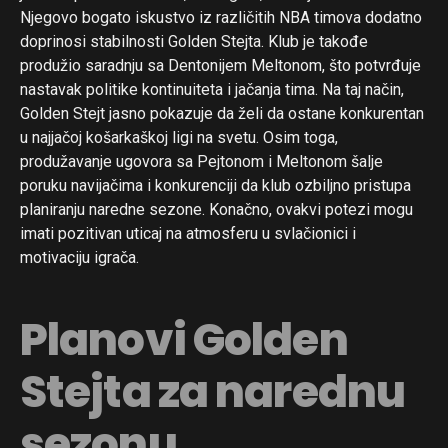
Njegovo bogato iskustvo iz različitih NBA timova dodatno
doprinosi stabilnosti Golden Stejta. Klub je takođe
produžio saradnju sa Dentonijem Meltonom, što potvrđuje
nastavak politike kontinuiteta i jačanja tima. Na taj način,
Golden Stejt jasno pokazuje da želi da ostane konkurentan
u najjačoj košarkaškoj ligi na svetu. Osim toga,
produžavanje ugovora sa Pejtonom i Meltonom šalje
poruku navijačima i konkurenciji da klub ozbiljno pristupa
planiranju naredne sezone. Konačno, ovakvi potezi mogu
imati pozitivan uticaj na atmosferu u svlačionici i
motivaciju igrača.
Planovi Golden
Stejta za narednu
sezonu