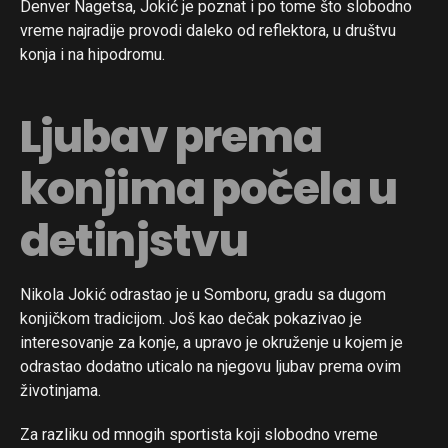
Denver Nagetsa, Jokić je poznat i po tome što slobodno
vreme najradije provodi daleko od reflektora, u društvu
konja i na hipodromu.
Ljubav prema
konjima počela u
detinjstvu
Nikola Jokić odrastao je u Somboru, gradu sa dugom
konjičkom tradicijom. Još kao dečak pokazivao je
interesovanje za konje, a upravo je okruženje u kojem je
odrastao dodatno uticalo na njegovu ljubav prema ovim
životinjama.
Za razliku od mnogih sportista koji slobodno vreme