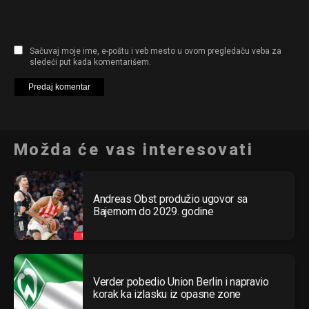
Sačuvaj moje ime, e-poštu i veb mesto u ovom pregledaču veba za
sledeći put kada komentarišem.
Možda će vas interesovati
Andreas Obst produžio ugovor sa
Bajernom do 2029. godine
Verder pobedio Union Berlin i napravio
korak ka izlasku iz opasne zone