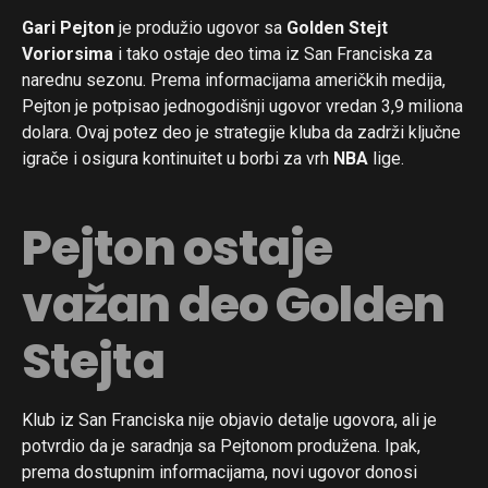
Gari Pejton
je produžio ugovor sa
Golden Stejt
Voriorsima
i tako ostaje deo tima iz San Franciska za
narednu sezonu. Prema informacijama američkih medija,
Pejton je potpisao jednogodišnji ugovor vredan 3,9 miliona
dolara. Ovaj potez deo je strategije kluba da zadrži ključne
igrače i osigura kontinuitet u borbi za vrh
NBA
lige.
Pejton ostaje
važan deo Golden
Stejta
Klub iz San Franciska nije objavio detalje ugovora, ali je
potvrdio da je saradnja sa Pejtonom produžena. Ipak,
prema dostupnim informacijama, novi ugovor donosi