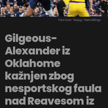
Foto Izvor: Tanjug / Nate billings
Gilgeous-
Alexander iz
Oklahome
kažnjen zbog
nesportskog faula
nad Reavesom iz