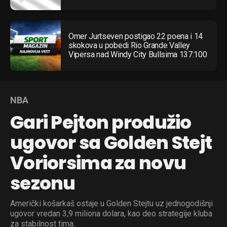
Omer Jurtseven postigao 22 poena i 14
skokova u pobedi Rio Grande Valley
Vipersa nad Windy City Bullsima 137:100
NBA
Gari Pejton produžio
ugovor sa Golden Stejt
Voriorsima za novu
sezonu
Američki košarkaš ostaje u Golden Stejtu uz jednogodišnji
ugovor vredan 3,9 miliona dolara, kao deo strategije kluba
za stabilnost tima.