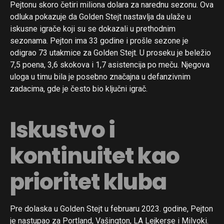
Pejtonu skoro četiri miliona dolara za narednu sezonu. Ova
odluka pokazuje da Golden Stejt nastavlja da ulaže u
iskusne igrače koji su se dokazali u prethodnim
sezonama. Pejton ima 33 godine i prošle sezone je
odigrao 73 utakmice za Golden Stejt. U proseku je beležio
7,5 poena, 3,6 skokova i 1,7 asistencija po meču. Njegova
uloga u timu bila je posebno značajna u defanzivnim
zadacima, gde je često bio ključni igrač.
Iskustvo i
kontinuitet kao
prioritet kluba
Pre dolaska u Golden Stejt u februaru 2023. godine, Pejton
je nastupao za Portland, Vašington, LA Lejkerse i Milvoki.