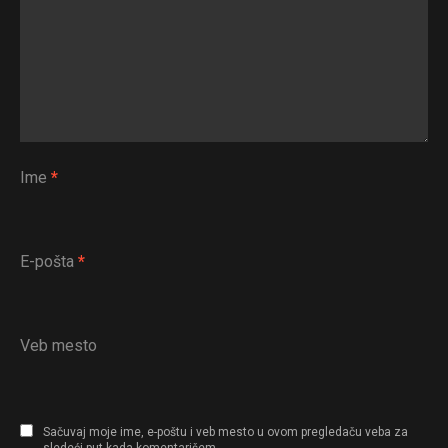
Ime
*
E-pošta
*
Veb mesto
Sačuvaj moje ime, e-poštu i veb mesto u ovom pregledaču veba za
sledeći put kada komentarišem.