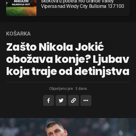
skokova u pobedi Rio Grande Valley
Vipersa nad Windy City Bullsima 137:100
KOŠARKA
Zašto Nikola Jokić
obožava konje? Ljubav
koja traje od detinjstva
Objavljeno pre:
3 dana