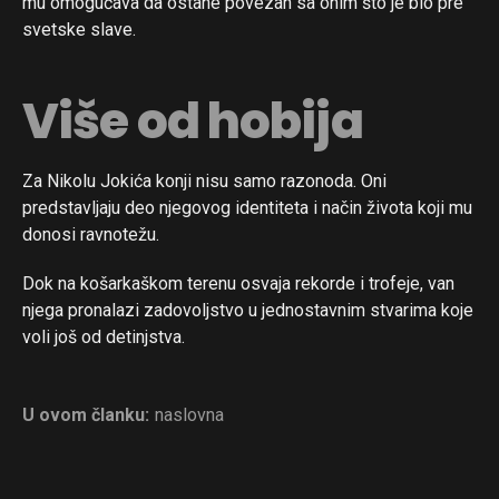
mu omogućava da ostane povezan sa onim što je bio pre
svetske slave.
Više od hobija
Za Nikolu Jokića konji nisu samo razonoda. Oni
predstavljaju deo njegovog identiteta i način života koji mu
donosi ravnotežu.
Dok na košarkaškom terenu osvaja rekorde i trofeje, van
njega pronalazi zadovoljstvo u jednostavnim stvarima koje
voli još od detinjstva.
U ovom članku:
naslovna