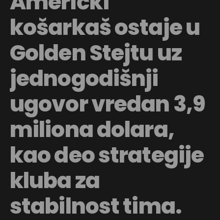
Američki
košarkaš ostaje u
Golden Stejtu uz
jednogodišnji
ugovor vredan 3,9
miliona dolara,
kao deo strategije
kluba za
stabilnost tima.