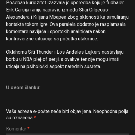
Poseban kuriozitet izazvala je uporedba koju je fudbaler
Erik Garsija ranije napravio između Shai Gilgeous-
Alexandera i Kilijana Mbapea zbog sklonosti ka simuliranju
kontakta tokom igre. Ova paralela dodatno je rasplamsala
komentare navijača i sportskih analitičara nakon
kontroverzne situacije sa početka utakmice.
Oklahoma Siti Thunder i Los Anđeles Lejkers nastavljaju
borbu u NBA plej-of seriji, a ovakve tenzije mogu imati
uticaja na psihološki aspekt narednih susreta.
U ovom članku:
Flipboard
Vaša adresa e-pošte neće biti objavljena.
Neophodna polja
Reddit
su označena
*
Pinterest
Komentar
*
Whatsapp