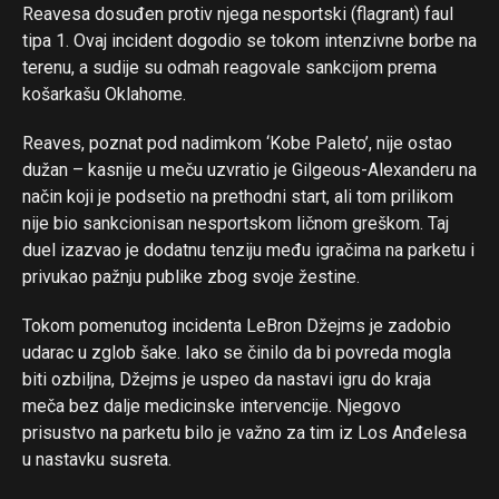
Reavesa dosuđen protiv njega nesportski (flagrant) faul
tipa 1. Ovaj incident dogodio se tokom intenzivne borbe na
terenu, a sudije su odmah reagovale sankcijom prema
košarkašu Oklahome.
Reaves, poznat pod nadimkom ‘Kobe Paleto’, nije ostao
dužan – kasnije u meču uzvratio je Gilgeous-Alexanderu na
način koji je podsetio na prethodni start, ali tom prilikom
nije bio sankcionisan nesportskom ličnom greškom. Taj
duel izazvao je dodatnu tenziju među igračima na parketu i
privukao pažnju publike zbog svoje žestine.
Tokom pomenutog incidenta LeBron Džejms je zadobio
udarac u zglob šake. Iako se činilo da bi povreda mogla
biti ozbiljna, Džejms je uspeo da nastavi igru do kraja
meča bez dalje medicinske intervencije. Njegovo
prisustvo na parketu bilo je važno za tim iz Los Anđelesa
u nastavku susreta.