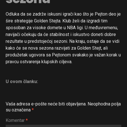
Odluka da se zadrže iskusni igrači kao što je Pejton deo je
šire strategije Golden Stejta. Klub želi da izgradi tim
sposoban za visoke domete u NBA ligi. U međuvremenu,
navijači očekuju da će stabilnost i iskustvo doneti dobre
rezultate u predstojećoj sezoni. Na kraju, ostaje da se vidi
kako će se nova sezona razvijati za Golden Stejt, ali
produžetak ugovora sa Pejtonom svakako je važan korak u
pravcu ostvarenja klupskih ciljeva.
U ovom članku:
Vaša adresa e-pošte neće biti objavljena.
Neophodna polja
su označena
*
Komentar
*