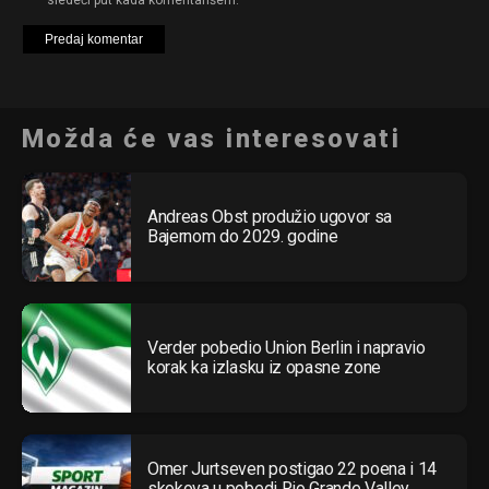
Možda će vas interesovati
Andreas Obst produžio ugovor sa
Bajernom do 2029. godine
Verder pobedio Union Berlin i napravio
korak ka izlasku iz opasne zone
Omer Jurtseven postigao 22 poena i 14
skokova u pobedi Rio Grande Valley