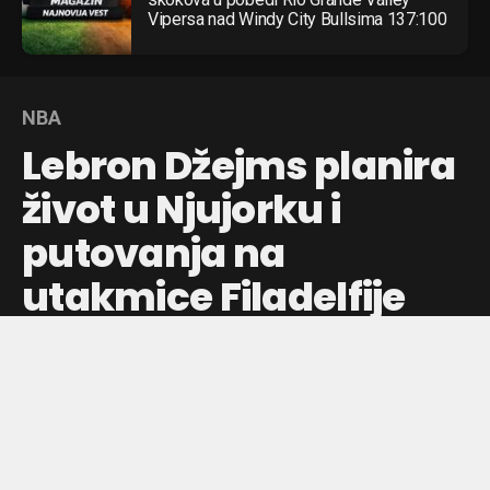
Vipersa nad Windy City Bullsima 137:100
NBA
Lebron Džejms planira
život u Njujorku i
putovanja na
utakmice Filadelfije
helikopterom
Lebron Džejms razmatra mogućnost da živi u Njujorku dok
igra za Filadelfiju, koristeći helikopter za putovanja na
treninge i utakmice NBA lige.
Objavljeno pre:
4 dana