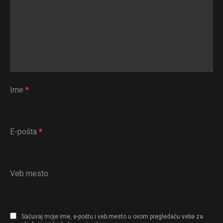
Email
Ime
*
E-pošta
*
Veb mesto
Sačuvaj moje ime, e-poštu i veb mesto u ovom pregledaču veba za