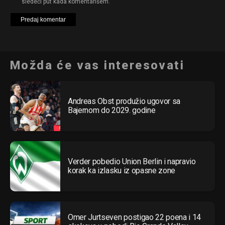
sledeći put kada komentarišem.
Možda će vas interesovati
Andreas Obst produžio ugovor sa
Bajernom do 2029. godine
Verder pobedio Union Berlin i napravio
korak ka izlasku iz opasne zone
Omer Jurtseven postigao 22 poena i 14