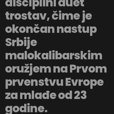
disciplini duet
trostav, čime je
okončan nastup
Srbije
malokalibarskim
oružjem na Prvom
prvenstvu Evrope
za mlađe od 23
godine.