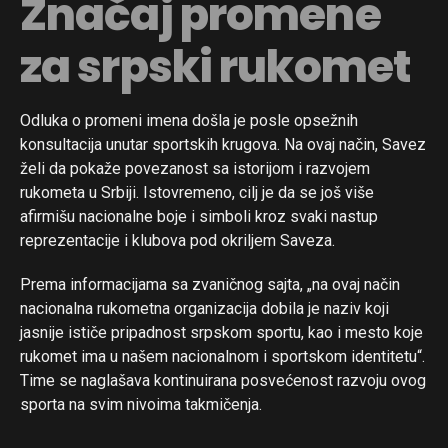
Značaj promene
za srpski rukomet
Odluka o promeni imena došla je posle opsežnih
konsultacija unutar sportskih krugova. Na ovaj način, Savez
želi da pokaže povezanost sa istorijom i razvojem
rukometa u Srbiji. Istovremeno, cilj je da se još više
afirmišu nacionalne boje i simboli kroz svaki nastup
reprezentacije i klubova pod okriljem Saveza.
Prema informacijama sa zvaničnog sajta, „na ovaj način
nacionalna rukometna organizacija dobila je naziv koji
jasnije ističe pripadnost srpskom sportu, kao i mesto koje
rukomet ima u našem nacionalnom i sportskom identitetu“.
Time se naglašava kontinuirana posvećenost razvoju ovog
sporta na svim nivoima takmičenja.