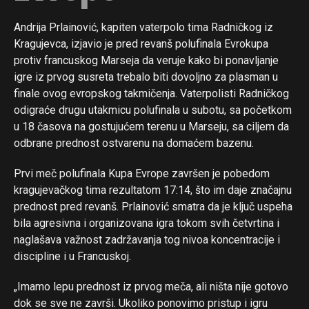
Andrija Prlainović, kapiten vaterpolo tima Radničkog iz
Kragujevca, izjavio je pred revanš polufinala Evrokupa
protiv francuskog Marseja da veruje kako bi ponavljanje
igre iz prvog susreta trebalo biti dovoljno za plasman u
finale ovog evropskog takmičenja. Vaterpolisti Radničkog
odigraće drugu utakmicu polufinala u subotu, sa početkom
u 18 časova na gostujućem terenu u Marseju, sa ciljem da
odbrane prednost ostvarenu na domaćem bazenu.
Prvi meč polufinala Kupa Evrope završen je pobedom
kragujevačkog tima rezultatom 17:14, što im daje značajnu
prednost pred revanš. Prlainović smatra da je ključ uspeha
bila agresivna i organizovana igra tokom svih četvrtina i
naglašava važnost zadržavanja tog nivoa koncentracije i
discipline i u Francuskoj.
„Imamo lepu prednost iz prvog meča, ali ništa nije gotovo
dok se sve ne završi. Ukoliko ponovimo pristup i igru