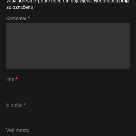
Vaša adresa e-pošte neće biti objavljena.
Neophodna polja
su označena
*
Komentar
*
Ime
*
E-pošta
*
Veb mesto