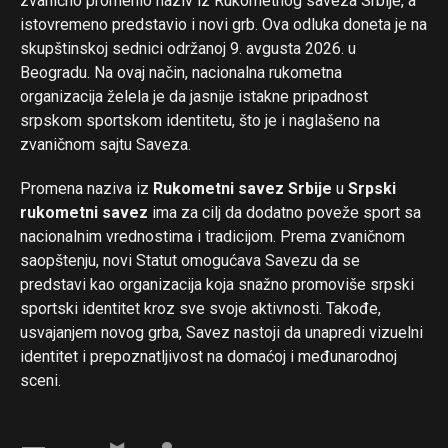
zvanično promenio naziv iz Rukometnog saveza Srbije, a
istovremeno predstavio i novi grb. Ova odluka doneta je na
skupštinskoj sednici održanoj 9. avgusta 2026. u
Beogradu. Na ovaj način, nacionalna rukometna
organizacija želela je da jasnije istakne pripadnost
srpskom sportskom identitetu, što je i naglašeno na
zvaničnom sajtu Saveza.
Promena naziva iz
Rukometni savez Srbije
u
Srpski
rukometni savez
ima za cilj da dodatno poveže sport sa
nacionalnim vrednostima i tradicijom. Prema zvaničnom
saopštenju, novi Statut omogućava Savezu da se
predstavi kao organizacija koja snažno promoviše srpski
sportski identitet kroz sve svoje aktivnosti. Takođe,
usvajanjem novog grba, Savez nastoji da unapredi vizuelni
identitet i prepoznatljivost na domaćoj i međunarodnoj
sceni.