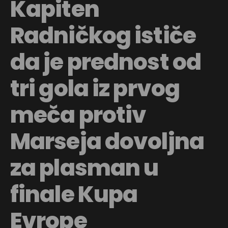
Kapiten
Radničkog ističe
da je prednost od
tri gola iz prvog
meča protiv
Marseja dovoljna
za plasman u
finale Kupa
Evrope