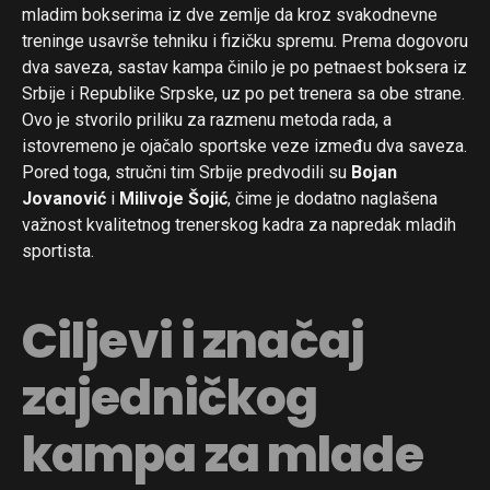
mladim bokserima iz dve zemlje da kroz svakodnevne
treninge usavrše tehniku i fizičku spremu. Prema dogovoru
dva saveza, sastav kampa činilo je po petnaest boksera iz
Srbije i Republike Srpske, uz po pet trenera sa obe strane.
Ovo je stvorilo priliku za razmenu metoda rada, a
istovremeno je ojačalo sportske veze između dva saveza.
Pored toga, stručni tim Srbije predvodili su
Bojan
Jovanović
i
Milivoje Šojić
, čime je dodatno naglašena
važnost kvalitetnog trenerskog kadra za napredak mladih
sportista.
Ciljevi i značaj
zajedničkog
kampa za mlade