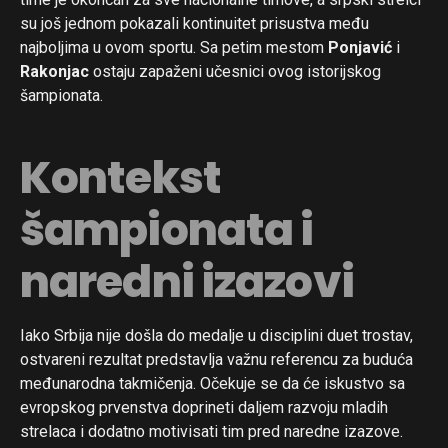
su još jednom pokazali kontinuitet prisustva među
najboljima u ovom sportu. Sa petim mestom
Ponjavić
i
Rakonjac
ostaju zapaženi učesnici ovog istorijskog
šampionata.
Kontekst
Flipboard
Reddit
šampionata i
Pinterest
Whatsapp
naredni izazovi
Email
Iako Srbija nije došla do medalje u disciplini duet trostav,
ostvareni rezultat predstavlja važnu referencu za buduća
međunarodna takmičenja. Očekuje se da će iskustvo sa
evropskog prvenstva doprineti daljem razvoju mladih
strelaca i dodatno motivisati tim pred naredne izazove.