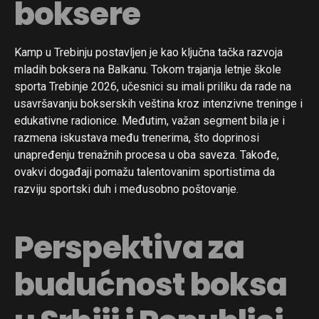
boksere
Kamp u Trebinju postavljen je kao ključna tačka razvoja
mladih boksera na Balkanu. Tokom trajanja letnje škole
sporta Trebinje 2026, učesnici su imali priliku da rade na
usavršavanju bokserskih veština kroz intenzivne treninge i
edukativne radionice. Međutim, važan segment bila je i
razmena iskustava među trenerima, što doprinosi
unapređenju trenažnih procesa u oba saveza. Takođe,
ovakvi događaji pomažu talentovanim sportistima da
razviju sportski duh i međusobno poštovanje.
Perspektiva za
budućnost boksa