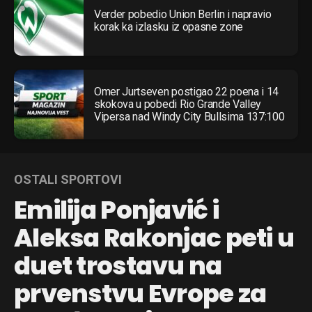
Verder pobedio Union Berlin i napravio
korak ka izlasku iz opasne zone
Omer Jurtseven postigao 22 poena i 14
skokova u pobedi Rio Grande Valley
Vipersa nad Windy City Bullsima 137:100
OSTALI SPORTOVI
Emilija Ponjavić i
Aleksa Rakonjac peti u
duet trostavu na
prvenstvu Evrope za