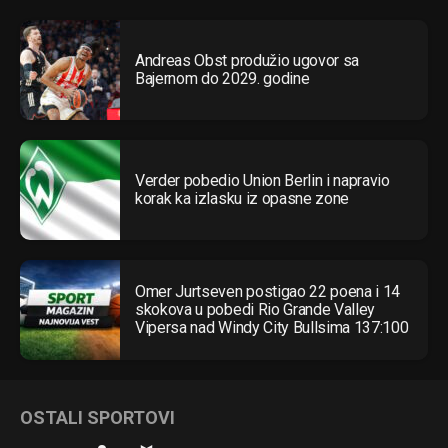
Andreas Obst produžio ugovor sa
Bajernom do 2029. godine
Verder pobedio Union Berlin i napravio
korak ka izlasku iz opasne zone
Omer Jurtseven postigao 22 poena i 14
skokova u pobedi Rio Grande Valley
Vipersa nad Windy City Bullsima 137:100
OSTALI SPORTOVI