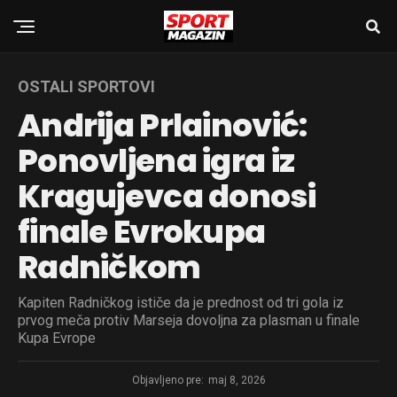
OSTALI SPORTOVI
Andrija Prlainović:
Ponovljena igra iz
Kragujevca donosi
finale Evrokupa
Radničkom
Kapiten Radničkog ističe da je prednost od tri gola iz
prvog meča protiv Marseja dovoljna za plasman u finale
Kupa Evrope
Objavljeno pre:
maj 8, 2026