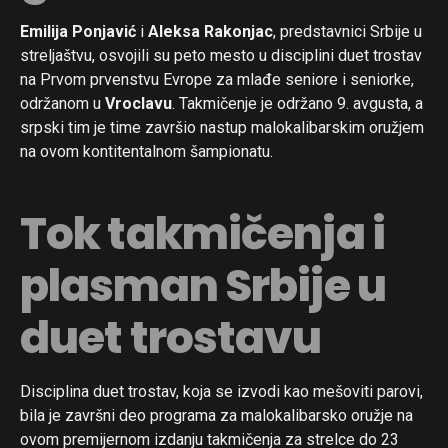
Emilija Ponjavić
i
Aleksa Rakonjac
, predstavnici Srbije u
streljaštvu, osvojili su peto mesto u disciplini duet trostav
na Prvom prvenstvu Evrope za mlađe seniore i seniorke,
održanom u
Vroclavu
. Takmičenje je održano 9. avgusta, a
srpski tim je time završio nastup malokalibarskim oružjem
na ovom kontitentalnom šampionatu.
Tok takmičenja i
plasman Srbije u
duet trostavu
Disciplina duet trostav, koja se izvodi kao mešoviti parovi,
bila je završni deo programa za malokalibarsko oružje na
ovom premijernom izdanju takmičenja za strelce do 23