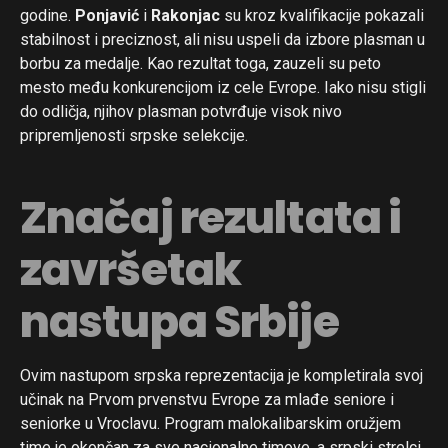
godine.
Ponjavić
i
Rakonjac
su kroz kvalifikacije pokazali
stabilnost i preciznost, ali nisu uspeli da izbore plasman u
borbu za medalje. Kao rezultat toga, zauzeli su peto
mesto među konkurencijom iz cele Evrope. Iako nisu stigli
do odličja, njihov plasman potvrđuje visok nivo
pripremljenosti srpske selekcije.
Značaj rezultata i
završetak
nastupa Srbije
Ovim nastupom srpska reprezentacija je kompletirala svoj
učinak na Prvom prvenstvu Evrope za mlađe seniore i
seniorke u Vroclavu. Program malokalibarskim oružjem
time je okončan za sve nacionalne timove, a srpski strelci