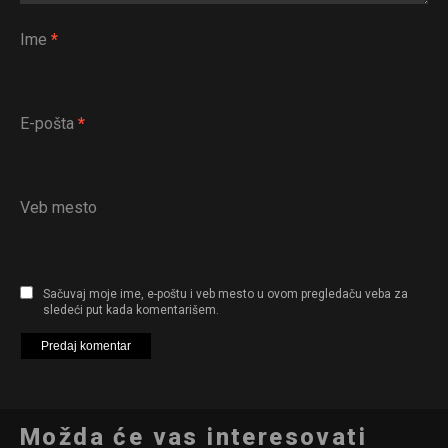
Ime
*
E-pošta
*
Veb mesto
Sačuvaj moje ime, e-poštu i veb mesto u ovom pregledaču veba za
sledeći put kada komentarišem.
Možda će vas interesovati