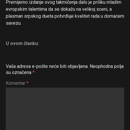
Premijerno izdanje ovog takmičenja dalo je priliku mladim
evropskim talentima da se dokažu na velikoj sceni, a
plasman srpskog dueta potvrđuje kvalitet rada u domaćem
savezu.
U ovom članku:
Vaša adresa e-pošte neće biti objavljena.
Neophodna polja
su označena
*
Komentar
*