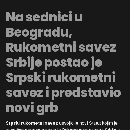
Na sednici u
Beogradu,
Rukometni savez
Srbije postao je
Srpski rukometni
savez i predstavio
novi grb
Srpski rukometni savez
usvojio je novi Statut kojim je