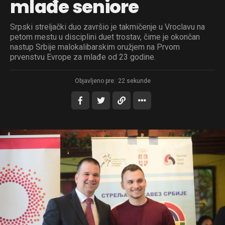
mlađe seniore
Srpski streljački duo završio je takmičenje u Vroclavu na
petom mestu u disciplini duet trostav, čime je okončan
nastup Srbije malokalibarskim oružjem na Prvom
prvenstvu Evrope za mlađe od 23 godine.
Objavljeno pre:
22 sekunde