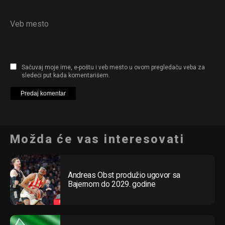
Veb mesto
Sačuvaj moje ime, e-poštu i veb mesto u ovom pregledaču veba za
sledeći put kada komentarišem.
Možda će vas interesovati
Andreas Obst produžio ugovor sa
Bajernom do 2029. godine