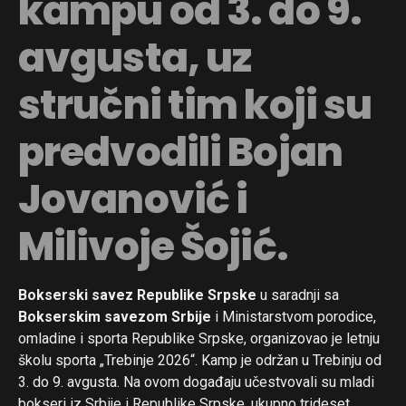
kampu od 3. do 9.
avgusta, uz
stručni tim koji su
predvodili Bojan
Jovanović i
Milivoje Šojić.
Bokserski savez Republike Srpske
u saradnji sa
Bokserskim savezom Srbije
i Ministarstvom porodice,
omladine i sporta Republike Srpske, organizovao je letnju
školu sporta „Trebinje 2026“. Kamp je održan u Trebinju od
3. do 9. avgusta. Na ovom događaju učestvovali su mladi
bokseri iz Srbije i Republike Srpske, ukupno trideset