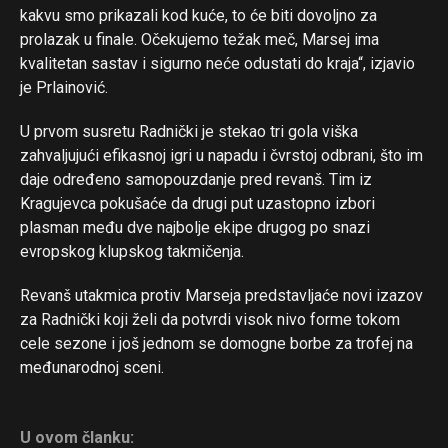
kakvu smo prikazali kod kuće, to će biti dovoljno za
prolazak u finale. Očekujemo težak meč, Marsej ima
kvalitetan sastav i sigurno neće odustati do kraja“, izjavio
je Prlainović.
U prvom susretu Radnički je stekao tri gola viška
zahvaljujući efikasnoj igri u napadu i čvrstoj odbrani, što im
daje određeno samopouzdanje pred revanš. Tim iz
Kragujevca pokušaće da drugi put uzastopno izbori
plasman među dve najbolje ekipe drugog po snazi
evropskog klupskog takmičenja.
Revanš utakmica protiv Marseja predstavljaće novi izazov
za Radnički koji želi da potvrdi visok nivo forme tokom
Flipboard
cele sezone i još jednom se domogne borbe za trofej na
Reddit
međunarodnoj sceni.
Pinterest
Whatsapp
U ovom članku: