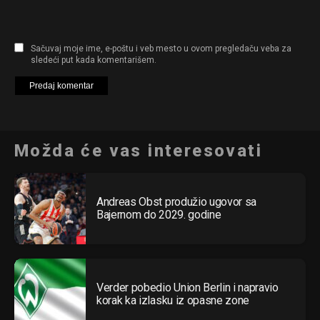
Sačuvaj moje ime, e-poštu i veb mesto u ovom pregledaču veba za
sledeći put kada komentarišem.
Možda će vas interesovati
Andreas Obst produžio ugovor sa
Bajernom do 2029. godine
Verder pobedio Union Berlin i napravio
korak ka izlasku iz opasne zone