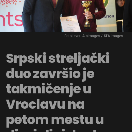
Foto Izvor: Ataimages / ATA Images
Srpski streljački
duo završio je
takmičenje u
Vroclavu na
petom mestu u