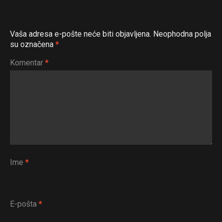
Email
Vaša adresa e-pošte neće biti objavljena.
Neophodna polja
su označena
*
Komentar
*
Ime
*
E-pošta
*