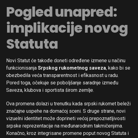
Pogled unapred:
implikacije novog
Statuta
Novi Statut će takođe doneti određene izmene u načinu
funkcionisanja
Srpskog rukometnog saveza
, kako bi se
obezbedila veća transparentnost i efikasnost u radu.
Pored toga, očekuje se poboljšanje saradnje između
Saveza, klubova i sportista širom zemlje.
Ova promena dolazi u trenutku kada srpski rukomet beleži
značajne uspehe na domaćoj sceni. S druge strane, novi
vizuelni identitet može doprineti većoj prepoznatljivosti
srpske reprezentacije na međunarodnim takmičenjima.
Konačno, kroz integrisane promene poput novog Statuta i