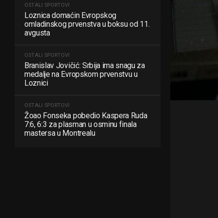
OSTALI SPORTOVI
Loznica domaćin Evropskog
omladinskog prvenstva u boksu od 11.
avgusta
OSTALI SPORTOVI
Branislav Jovičić: Srbija ima snagu za
medalje na Evropskom prvenstvu u
Loznici
OSTALI SPORTOVI
Žoao Fonseka pobedio Kaspera Ruda
7:6, 6:3 za plasman u osminu finala
mastersa u Montrealu