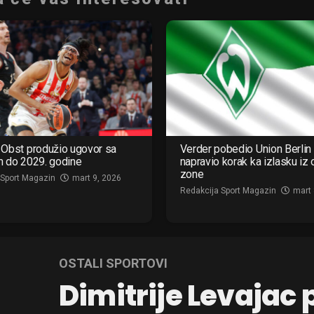
Obst produžio ugovor sa
Verder pobedio Union Berlin 
m do 2029. godine
napravio korak ka izlasku iz
zone
 Sport Magazin
mart 9, 2026
Redakcija Sport Magazin
mart 
OSTALI SPORTOVI
Dimitrije Levajac