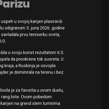
Parizu
 uspeh u svojoj karijeri plasiravši
elu odigranom 3. juna 2026. godine
e savladala prvu teniserku sveta,
6:0.
šila u svoju korist rezultatom 6:3.
spela da preokrene tok susreta. U
kraja, a Ruskinja je osvojila
jder je dominirala na terenu i bez
lovila je za favorita u ovom duelu,
e rang liste. Ovom pobedom
 karijeri na grend slem turnirima