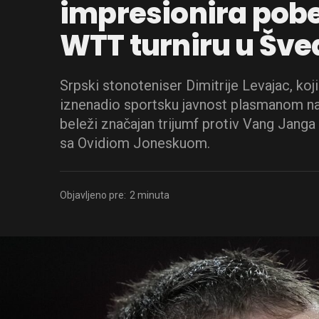
impresionira po
WTT turniru u Šve
Srpski stonoteniser Dimitrije Levajac, koji
iznenadio sportsku javnost plasmanom na 
beleži značajan trijumf protiv Vang Janga i
sa Ovidiom Joneskuom.
Objavljeno pre:
2 minuta