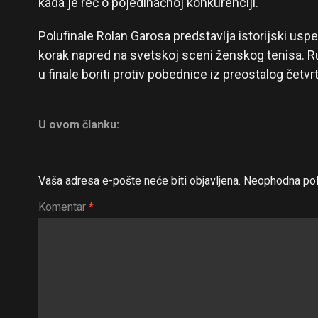
kada je reč o pojedinačnoj konkurenciji.
Polufinale Rolan Garosa predstavlja istorijski usp
korak napred na svetskoj sceni ženskog tenisa. R
u finale boriti protiv pobednice iz preostalog četvr
U ovom članku:
Vaša adresa e-pošte neće biti objavljena.
Neophodna pol
Komentar
*