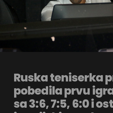
Ruska teniserka 
pobedila prvu igr
sa 3:6, 7:5, 6:0 i o