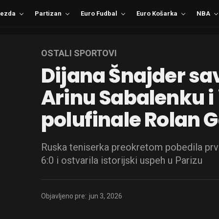
ezda
Partizan
Euro Fudbal
Euro Košarka
NBA
OSTALI SPORTOVI
Dijana Šnajder sa
Arinu Sabalenku i 
polufinale Rolan 
Ruska teniserka preokretom pobedila prvu 
6:0 i ostvarila istorijski uspeh u Parizu
Objavljeno pre:
jun 3, 2026