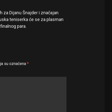
eh za Dijanu Šnajder i značajan
uska teniserka će se za plasman
tfinalnog para.
ja su označena
*