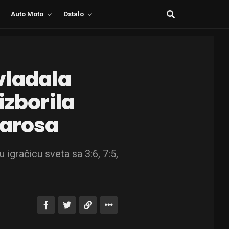
Auto Moto
Ostalo
vladala
izborila
Garosa
igračicu sveta sa 3:6, 7:5,