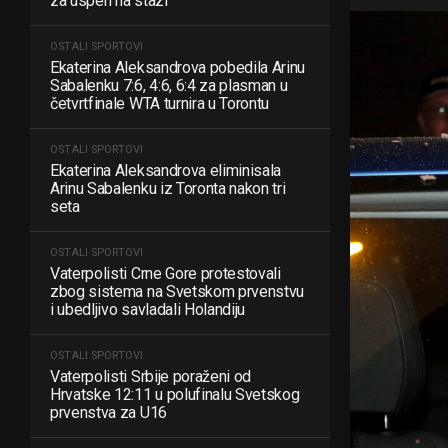
za uspeh na stazi
OSTALI SPORTOVI
Ekaterina Aleksandrova pobedila Arinu
Sabalenku 7:6, 4:6, 6:4 za plasman u
četvrtfinale WTA turnira u Torontu
OSTALI SPORTOVI
Ekaterina Aleksandrova eliminisala
Arinu Sabalenku iz Toronta nakon tri
seta
OSTALI SPORTOVI
Vaterpolisti Crne Gore protestovali
zbog sistema na Svetskom prvenstvu
i ubedljivo savladali Holandiju
OSTALI SPORTOVI
Vaterpolisti Srbije poraženi od
Hrvatske 12:11 u polufinalu Svetskog
prvenstva za U16