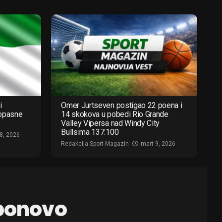
i
Omer Jurtseven postigao 22 poena i
 opasne
14 skokova u pobedi Rio Grande
Valley Vipersa nad Windy City
Bullsima 137:100
8, 2026
Redakcija Sport Magazin
mart 9, 2026
 ponovo