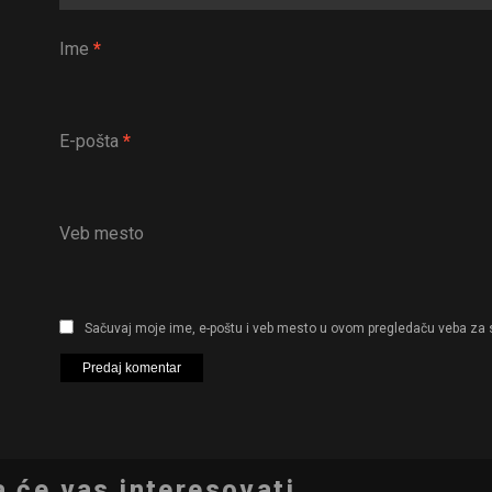
Ime
*
E-pošta
*
Veb mesto
Sačuvaj moje ime, e-poštu i veb mesto u ovom pregledaču veba za 
 će vas interesovati