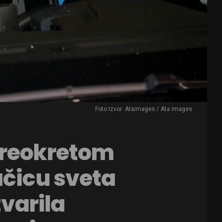
Foto Izvor: Ataimages / Ata images
preokretom
ačicu sveta
stvarila