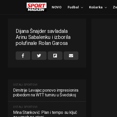
NOVO
Fudbal
Košarka
Zv
Dijana Šnajder savladala
Arinu Sabalenku i izborila
polufinale Rolan Garosa
OSTALI SPORTOVI
Dimitrije Levajac ponovo impresionira
pobedom na WTT turniru u Švedskoj
OSTALI SPORTOVI
Mina Stanković: Plan i tempo su ključ