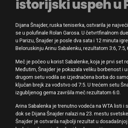
istorijski uspeh u 
Dijana Šnajder, ruska teniserka, ostvarila je najveći
se u polufinale Rolan Garosa. U četvrtfinalnom du
u Parizu, Šnajder je posle dva sata i 12 minuta igr
Beloruskinju Arinu Sabalenku, rezultatom 3:6, 7:5, 
Meč je počeo u korist Sabalenke, koja je prvi set re
Međutim, Šnajder je pokazala veliku borbenost i u
drugom setu vodila se izjednačena borba do samog 
ključan brejk za vođstvo od 7:5. U trećem setu Šna
izgubljenog gema završila meč rezultatom 6:0.
Arina Sabalenka je trenutno vodeća na WTA listi i s
dok se Dijana Šnajder nalazi na 23. mestu svetsk
Šnajder je ostvarila najbolji rezultat u dosadašnjoj