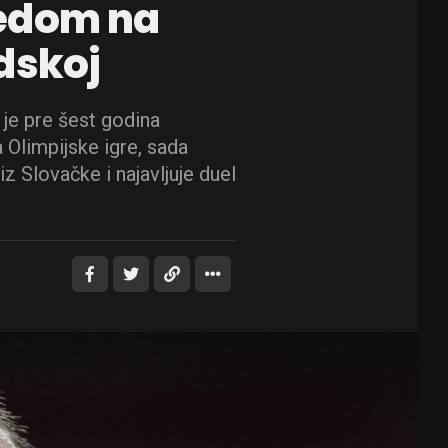
bedom na
dskoj
 je pre šest godina
Olimpijske igre, sada
z Slovačke i najavljuje duel