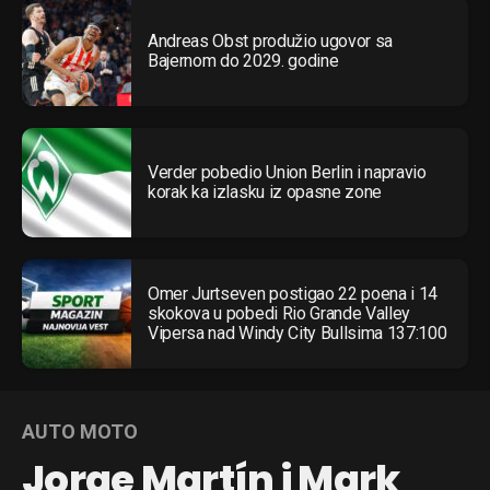
Andreas Obst produžio ugovor sa
Bajernom do 2029. godine
Verder pobedio Union Berlin i napravio
korak ka izlasku iz opasne zone
Omer Jurtseven postigao 22 poena i 14
skokova u pobedi Rio Grande Valley
Vipersa nad Windy City Bullsima 137:100
AUTO MOTO
Jorge Martín i Mark