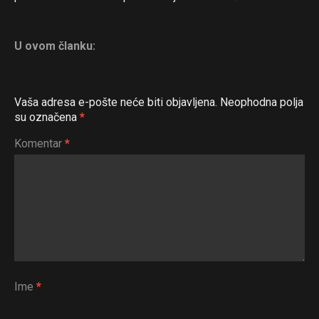
U ovom članku:
Vaša adresa e-pošte neće biti objavljena.
Neophodna polja
su označena
*
Komentar
*
Ime
*