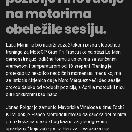
na motorima
obeležile sesiju.
Luca Marini je bio najbrži vozač tokom prvog slobodnog
treninga za MotoGP Gran Pri Francuske na stazi Le Man,
demonstrirajući odličnu formu u uslovima sa sunčanim
vremenom i temperaturom od 18 stepeni. Trening je
protekao uz nekoliko neobičnih momenata, među kojima
se isticala činjenica da je Marc Márquez veći deo sesije
proveo daleko od vodećih pozicija, a Aprilia motocikli nisu
bili konkurentni kao inače.
Jonas Folger je zamenio Mavericka Viñalesa u timu Tech3
KTM, dok je Franco Morbidelli morao da sačeka pet minuta
pre izlaska na stazu zbog kazne za „neodgovorno
upravljanje“ koju vuče još iz Hereza. Ova pauza nije