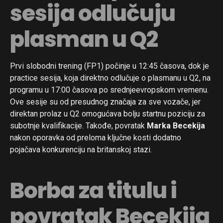
sesija odlučuju
plasman u Q2
Prvi slobodni trening (FP1) počinje u 12:45 časova, dok je
practice sesija, koja direktno odlučuje o plasmanu u Q2, na
programu u 17:00 časova po srednjeevropskom vremenu.
Ove sesije su od presudnog značaja za sve vozače, jer
direktan prolaz u Q2 omogućava bolju startnu poziciju za
subotnje kvalifikacije. Takođe, povratak
Marka Becekija
nakon oporavka od preloma ključne kosti dodatno
pojačava konkurenciju na britanskoj stazi.
Borba za titulu i
povratak Becekija