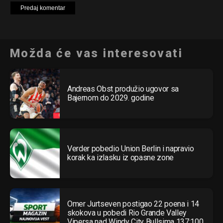
Možda će vas interesovati
Andreas Obst produžio ugovor sa
Bajernom do 2029. godine
Verder pobedio Union Berlin i napravio
korak ka izlasku iz opasne zone
Omer Jurtseven postigao 22 poena i 14
skokova u pobedi Rio Grande Valley
Vipersa nad Windy City Bullsima 137:100