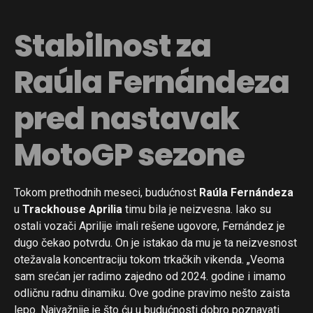
Stabilnost za
Raúla Fernándeza
pred nastavak
MotoGP sezone
Tokom prethodnih meseci, budućnost
Raúla Fernándeza
u
Trackhouse Aprilia
timu bila je neizvesna. Iako su
ostali vozači Aprilije imali rešene ugovore, Fernández je
dugo čekao potvrdu. On je istakao da mu je ta neizvesnost
otežavala koncentraciju tokom trkačkih vikenda. „Veoma
sam srećan jer radimo zajedno od 2024. godine i imamo
odličnu radnu dinamiku. Ove godine pravimo nešto zaista
lepo. Najvažnije je što ću u budućnosti dobro poznavati