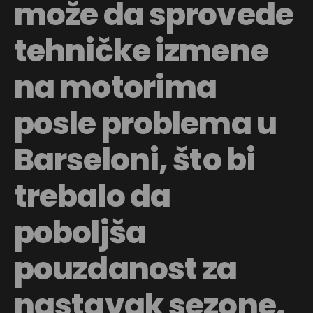
može da sprovede
tehničke izmene
na motorima
posle problema u
Barseloni, što bi
trebalo da
poboljša
pouzdanost za
nastavak sezone.