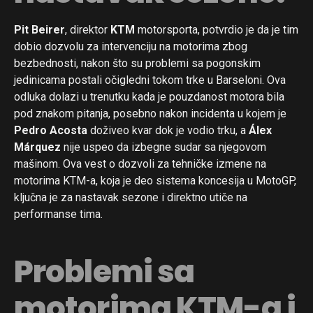
Pit Beirer
, direktor
KTM
motorsporta, potvrdio je da je tim
dobio dozvolu za intervenciju na motorima zbog
bezbednosti, nakon što su problemi sa pogonskim
jedinicama postali očigledni tokom trke u Barseloni. Ova
odluka dolazi u trenutku kada je pouzdanost motora bila
pod znakom pitanja, posebno nakon incidenta u kojem je
Pedro Acosta
doživeo kvar dok je vodio trku, a
Álex
Márquez
nije uspeo da izbegne sudar sa njegovom
mašinom. Ova vest o dozvoli za tehničke izmene na
motorima KTM-a, koja je deo sistema koncesija u MotoGP,
ključna je za nastavak sezone i direktno utiče na
performanse tima.
Problemi sa
motorima KTM-a i