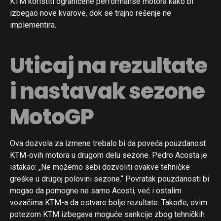
KTM koristiti ograničene performanse motora kako bi
izbegao nove kvarove, dok se trajno rešenje ne
implementira.
Uticaj na rezultate
i nastavak sezone
MotoGP
Ova dozvola za izmene trebalo bi da poveća pouzdanost
KTM-ovih motora u drugom delu sezone. Pedro Acosta je
istakao: „Ne možemo sebi dozvoliti ovakve tehničke
greške u drugoj polovini sezone.“ Povratak pouzdanosti bi
mogao da pomogne ne samo Acosti, već i ostalim
vozačima KTM-a da ostvare bolje rezultate. Takođe, ovim
potezom KTM izbegava moguće sankcije zbog tehničkih