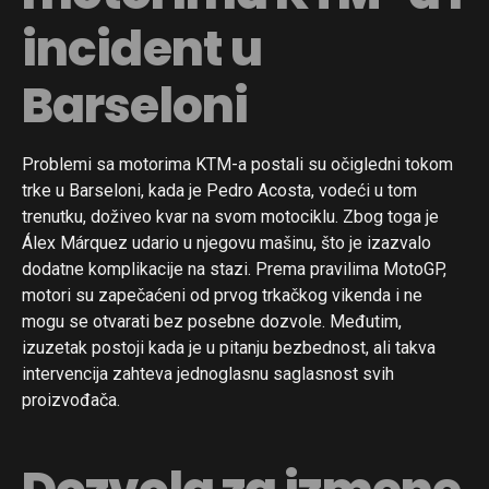
incident u
Barseloni
Problemi sa motorima KTM-a postali su očigledni tokom
trke u Barseloni, kada je Pedro Acosta, vodeći u tom
trenutku, doživeo kvar na svom motociklu. Zbog toga je
Álex Márquez udario u njegovu mašinu, što je izazvalo
dodatne komplikacije na stazi. Prema pravilima MotoGP,
motori su zapečaćeni od prvog trkačkog vikenda i ne
mogu se otvarati bez posebne dozvole. Međutim,
izuzetak postoji kada je u pitanju bezbednost, ali takva
intervencija zahteva jednoglasnu saglasnost svih
proizvođača.