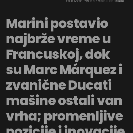
Foto Izvor: Pexels / Vishal chokkala
Marini postavio
najbrže vreme u
Francuskoj, dok
su Marc Márquez i
zvanične Ducati
mašine ostali van
vrha; promenljive
pozicije i inovacije