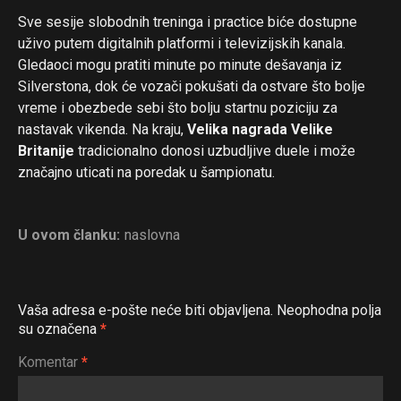
Sve sesije slobodnih treninga i practice biće dostupne
uživo putem digitalnih platformi i televizijskih kanala.
Gledaoci mogu pratiti minute po minute dešavanja iz
Silverstona, dok će vozači pokušati da ostvare što bolje
vreme i obezbede sebi što bolju startnu poziciju za
nastavak vikenda. Na kraju,
Velika nagrada Velike
Britanije
tradicionalno donosi uzbudljive duele i može
značajno uticati na poredak u šampionatu.
U ovom članku:
naslovna
Vaša adresa e-pošte neće biti objavljena.
Neophodna polja
su označena
*
Komentar
*