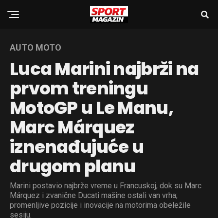
AUTO MOTO
Luca Marini najbrži na
prvom treningu
MotoGP u Le Manu,
Marc Márquez
iznenađujuće u
drugom planu
Marini postavio najbrže vreme u Francuskoj, dok su Marc
Márquez i zvanične Ducati mašine ostali van vrha;
promenljive pozicije i inovacije na motorima obeležile
sesiju.