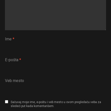
Flipboard
Ime
*
Reddit
Pinterest
Whatsapp
E-pošta
*
Email
Veb mesto
Sačuvaj moje ime, e-poštu i veb mesto u ovom pregledaču veba za
sledeći put kada komentarišem.