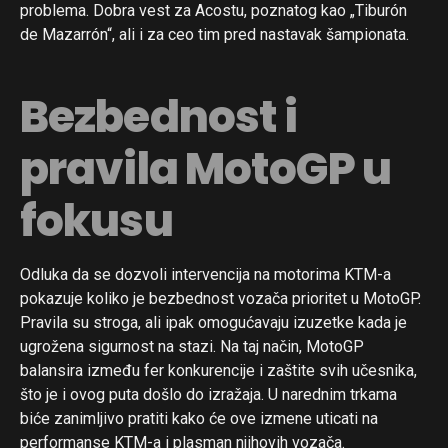
problema. Dobra vest za Acostu, poznatog kao „Tiburón
de Mazarrón“, ali i za ceo tim pred nastavak šampionata.
Bezbednost i
pravila MotoGP u
fokusu
Odluka da se dozvoli intervencija na motorima KTM-a
pokazuje koliko je bezbednost vozača prioritet u MotoGP.
Pravila su stroga, ali ipak omogućavaju izuzetke kada je
ugrožena sigurnost na stazi. Na taj način, MotoGP
balansira između fer konkurencije i zaštite svih učesnika,
što je i ovog puta došlo do izražaja. U narednim trkama
biće zanimljivo pratiti kako će ove izmene uticati na
performanse KTM-a i plasman njihovih vozača.