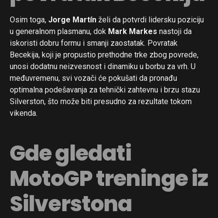
Osim toga,
Jorge Martín
želi da potvrdi lidersku poziciju
u generalnom plasmanu, dok
Mark Markes
nastoji da
iskoristi dobru formu i smanji zaostatak. Povratak
Becekija, koji je propustio prethodne trke zbog povrede,
unosi dodatnu neizvesnost i dinamiku u borbu za vrh. U
međuvremenu, svi vozači će pokušati da pronađu
optimalna podešavanja za tehnički zahtevnu i brzu stazu
Silverston, što može biti presudno za rezultate tokom
vikenda.
Gde gledati
MotoGP treninge iz
Silverstona