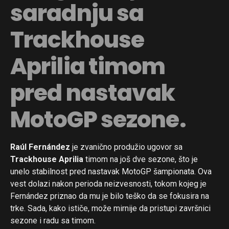
saradnju sa
Trackhouse
Aprilia timom
pred nastavak
MotoGP sezone.
Raúl Fernández
je zvanično produžio ugovor sa
Trackhouse Aprilia
timom na još dve sezone, što je
unelo stabilnost pred nastavak MotoGP šampionata. Ova
vest dolazi nakon perioda neizvesnosti, tokom kojeg je
Fernández priznao da mu je bilo teško da se fokusira na
trke. Sada, kako ističe, može mirnije da pristupi završnici
sezone i radu sa timom.