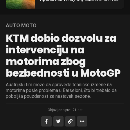
AUTO MOTO
KTM dobio dozvolu za
intervenciju na
motorima zbog
bezbednosti u MotoGP
Austrijski tim može da sprovede tehničke izmene na
motorima posle problema u Barseloni, što bi trebalo da
poboljša pouzdanost za nastavak sezone.
Objavljeno pre:
21 sat