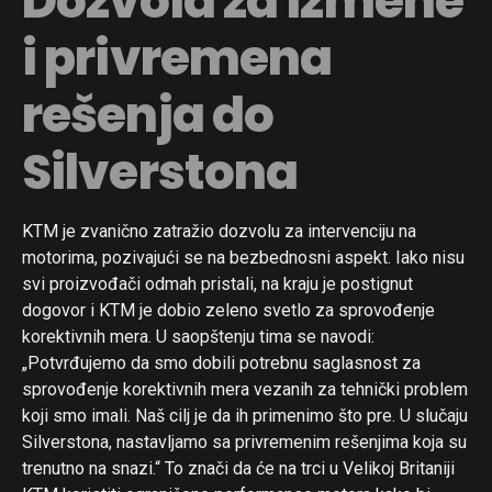
Dozvola za izmene
i privremena
rešenja do
Silverstona
KTM je zvanično zatražio dozvolu za intervenciju na
motorima, pozivajući se na bezbednosni aspekt. Iako nisu
svi proizvođači odmah pristali, na kraju je postignut
dogovor i KTM je dobio zeleno svetlo za sprovođenje
korektivnih mera. U saopštenju tima se navodi:
„Potvrđujemo da smo dobili potrebnu saglasnost za
sprovođenje korektivnih mera vezanih za tehnički problem
koji smo imali. Naš cilj je da ih primenimo što pre. U slučaju
Silverstona, nastavljamo sa privremenim rešenjima koja su
trenutno na snazi.“ To znači da će na trci u Velikoj Britaniji