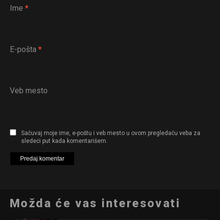
Ime
*
E-pošta
*
Veb mesto
Sačuvaj moje ime, e-poštu i veb mesto u ovom pregledaču veba za
sledeći put kada komentarišem.
Možda će vas interesovati