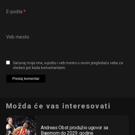
E-pošta
*
Veb mesto
Sačuvaj moje ime, e-poštu i veb mesto u ovom pregledaču veba za
sledeći put kada komentarišem.
Možda će vas interesovati
Andreas Obst produžio ugovor sa
Bajernom do 2029. godine