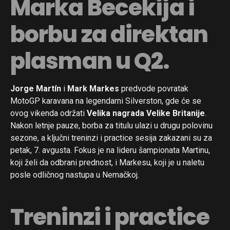
Marka Becekija i
borbu za direktan
plasman u Q2.
Jorge Martín
i
Mark Markes
predvode povratak
MotoGP karavana na legendarni Silverston, gde će se
ovog vikenda održati
Velika nagrada Velike Britanije
.
Nakon letnje pauze, borba za titulu ulazi u drugu polovinu
sezone, a ključni treninzi i practice sesija zakazani su za
petak, 7. avgusta. Fokus je na lideru šampionata Martinu,
koji želi da odbrani prednost, i Markesu, koji je u naletu
posle odličnog nastupa u Nemačkoj.
Treninzi i practice