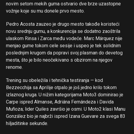
novim setom mekih guma ostvario dve brze uzastopne
vožnje koje su mu donele prvo mesto.
Pedro Acosta zauzeo je drugo mesto takođe koristeći
novu srednju gumu, a konkurencija se dodatno zaoštrila
ulaskom Rinsa i Zarca među vodeće. Marc Márquez nije
menjao gume tokom cele sesije i uspeo je tek solidnim
poslednjim krugom da popravi svoj plasman do devetog
mesta, što je bilo neočekivano s obzirom na njegov
renome.
Trening su obeležila i tehnička testiranja — kod
Bezzecchija sa Aprilije otpalo je još jedno krilo tokom
izlaznog kruga. U nižim kategorijama Moto3 dominirao je
Carpe ispred Almanse, Adriána Fernándeza i Davida
Muñoza; lider Quiles završio je osmi. U Moto2 klasi Manu
González bio je najbrži ispred Izana Guevare za svega 83
hiljaditinke sekunde.