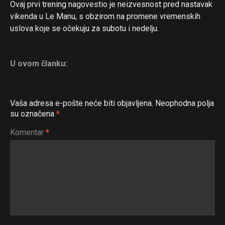
Ovaj prvi trening nagovestio je neizvesnost pred nastavak
vikenda u Le Manu, s obzirom na promene vremenskih
uslova koje se očekuju za subotu i nedelju.
Flipboard
Reddit
U ovom članku:
Pinterest
Whatsapp
Vaša adresa e-pošte neće biti objavljena.
Neophodna polja
Email
su označena
*
Komentar
*