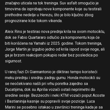
značajno uticala na tok treninga. Suv asfalt omogućio je
timovima da isprobaju nove komponente koje su testirali
prethodne nedelje u Herezu, što je bilo ključno zbog
prognozirane kiše tokom vikenda.
Aleix Rins je testirao nova prednja krila na svom motociklu,
dok se Fabio Quartararo odlučio za komponentu koja će
biti korišćena na Yamahi iz 2025. godine. Tokom treninga,
Jorge Martín je izgubio jedno od krila ispod svoje noge, ali
ga je brzom reakcijom pokupio redar bez posledica po
sigurnost.
U ranoj fazi Di Giannantonio je diktirao tempo koristeći
meku prednju i srednju zadnju gumu. Honda motocikli su
se neočekivano našli pri vrhu poretka zajedno sa
Ducatijima, dok su Aprilia vozači ostali neprimetni do
sredine sesije. Bezzecchi i neki KTM vozači poput Acoste
i Bastianinija kasnije su popravili svoje pozicije. Luca
Marini se posebno istakao u završnici treninga kada je sa